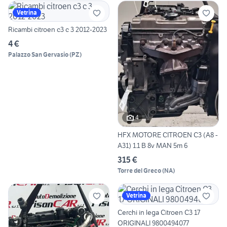
Vetrina
Ricambi citroen c3 c 3 2012-2023
4 €
Palazzo San Gervasio
(
PZ
)
4
HFX MOTORE CITROEN C3 (A8 -
A31) 1.1 B 8v MAN 5m 6
315 €
Torre del Greco
(
NA
)
Vetrina
Cerchi in lega Citroen C3 17
ORIGINALI 9800494077