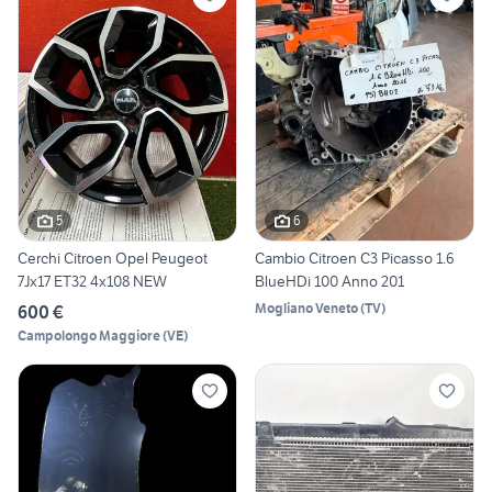
5
6
Cerchi Citroen Opel Peugeot
Cambio Citroen C3 Picasso 1.6
7Jx17 ET32 4x108 NEW
BlueHDi 100 Anno 201
Mogliano Veneto
(
TV
)
600 €
Campolongo Maggiore
(
VE
)