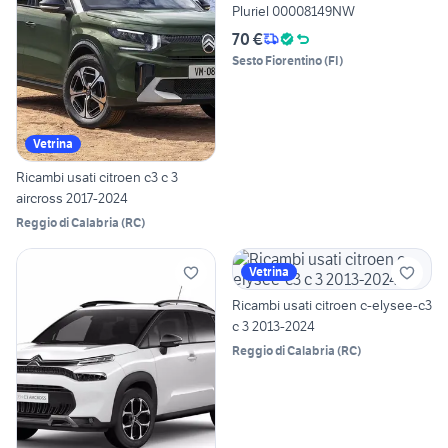
Pluriel 00008149NW
70 €
Sesto Fiorentino
(
FI
)
Vetrina
Ricambi usati citroen c3 c 3
aircross 2017-2024
Reggio di Calabria
(
RC
)
Vetrina
Ricambi usati citroen c-elysee-c3
c 3 2013-2024
Reggio di Calabria
(
RC
)