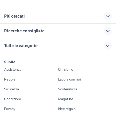
Più cercati
Correlati
Richerche simili
Suggerimenti
Ricerche consigliate
citroen ds3 cabrio
citroen c3 picasso
citroen c3 air cross
usata
auto
auto usate mantova
auto cabrio
citroen 2 cv
Tutte le categorie
charleston auto
c3 usata
golf 8 usata
auto usate lecco
microcar auto
ricambi ferrari
citroen c3 usata
toyota corolla
auto usate reggio emilia
toyota rav4
motori
immobili
lavoro e servizi
lombardia
citroen c3 al volante
nissan silvia
Subito
golf 4 r32
fiat panda auto
Auto
Appartamenti
Offerte di lavoro
citroen c3 auto
scatola fusibili
auto usate pescara
Assistenza
Chi siamo
auto honda hr v
mitsubishi 3000 gt
Emilia Romagna
citroen c3
golf 6
Accessori Auto
Camere/Posti letto
Servizi
fiat 500 epoca a milano e
dischi freno citroen
Regole
Lavora con noi
batteria citroen c3
furgone auto Piemonte
provincia
c3
Moto e Scooter
Ville singole e a
Candidati in cerca di
citroen c3 auto
Sicurezza
Sostenibilità
schiera
lavoro
autofranzese
citroen c3 Palermo
ford cmax 2008 auto
Palermo
Accessori Moto
provincia
interruttore alzacristalli
calandra alfa mito
Condizioni
Magazine
Terreni e rustici
Attrezzature di
citroen c3 senza
Nautica
lavoro
sensori di parcheggio mercedes
slk a messina e provincia
Privacy
Idee regalo
airbump
Garage e box
scarico porsche macan 2022
audi a1 navigatore
Caravan e Camper