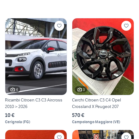
4
3
Ricambi Citroen C3 C3 Aircross
Cerchi Citroen C3 C4 Opel
2010 > 2026
Crossland X Peugeot 207
10 €
570 €
Cerignola
(
FG
)
Campolongo Maggiore
(
VE
)