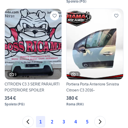
Spoleto
(
PG
)
9
2
CITROEN C3 3 SERIE PARAURTI
Portiera Porta Anteriore Sinistra
POSTERIORE SPOILER
Citroen C3 2016-
354 €
380 €
Spoleto
(
PG
)
Roma
(
RM
)
1
2
3
4
5