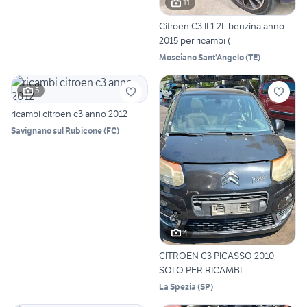
11
Citroen C3 II 1.2L benzina anno
2015 per ricambi (
Mosciano Sant'Angelo
(
TE
)
5
ricambi citroen c3 anno 2012
Savignano sul Rubicone
(
FC
)
4
CITROEN C3 PICASSO 2010
SOLO PER RICAMBI
La Spezia
(
SP
)