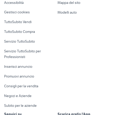
Accessibilità
Mappa del sito
Loft, mansarde e
Veicoli commerciali
altro
Gestisci cookies
Modelli auto
Case vacanza
TuttoSubito Vendi
Uffici e Locali
TuttoSubito Compra
commerciali
Servizio TuttoSubito
elettronica
per la casa e la
sports e hobby
Servizio TuttoSubito per
persona
Informatica
Animali
Professionisti
Arredamento e
Console e
Accessori per
Casalinghi
Inserisci annuncio
Videogiochi
animali
Elettrodomestici
Promuovi annuncio
Audio/Video
Musica e Film
Giardino e Fai da te
Consigli per la vendita
Fotografia
Libri e Riviste
Abbigliamento e
Negozi e Aziende
Telefonia
Strumenti Musicali
Accessori
Subito per le aziende
Sports
Tutto per i bambini
Seguici su
Scarica gratis l'App