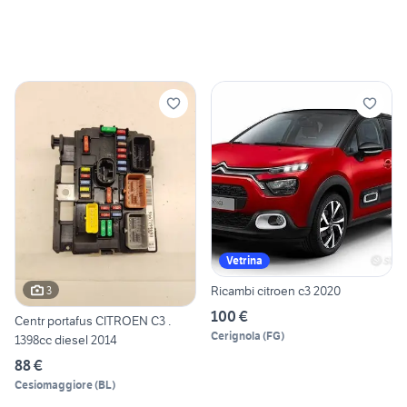
Vetrina
Ricambi citroen c3 2020
3
100 €
Centr portafus CITROEN C3 .
Cerignola
(
FG
)
1398cc diesel 2014
88 €
Cesiomaggiore
(
BL
)