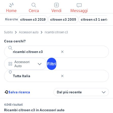
Home
Cerca
Vendi
Messaggi
citroen c3 2019
citroen c3 2005
citroen c3 1 serie a
Ricerche
Subito
Accessori auto
ricambi citroen c3
Cosa cerchi?
Accessori
Filtri
Auto
Salva ricerca
Dal più recente
4.048 risultati
Ricambi citroen c3 in Accessori auto