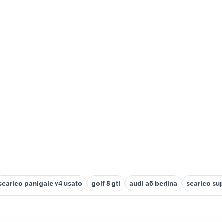
scarico panigale v4 usato
golf 8 gti
audi a6 berlina
scarico su