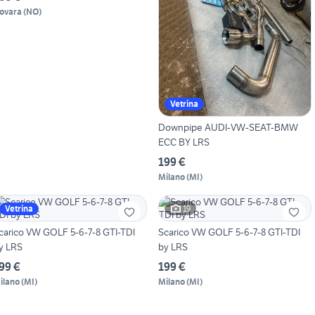
ovara
(
NO
)
Vetrina
Downpipe AUDI-VW-SEAT-BMW
ECC BY LRS
199 €
Milano
(
MI
)
19
Vetrina
carico VW GOLF 5-6-7-8 GTI-TDI
Scarico VW GOLF 5-6-7-8 GTI-TDI
y LRS
by LRS
99 €
199 €
ilano
(
MI
)
Milano
(
MI
)