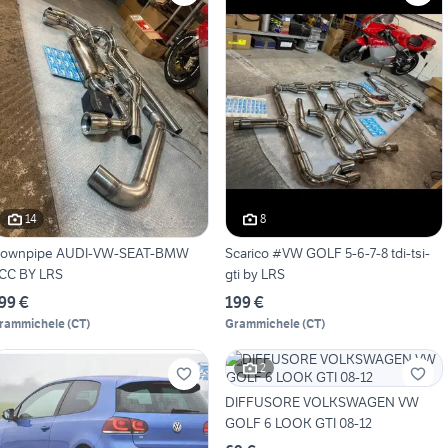
14
8
ownpipe AUDI-VW-SEAT-BMW
Scarico #VW GOLF 5-6-7-8 tdi-tsi-
CC BY LRS
gti by LRS
99 €
199 €
rammichele
(
CT
)
Grammichele
(
CT
)
2
DIFFUSORE VOLKSWAGEN VW
GOLF 6 LOOK GTI 08-12