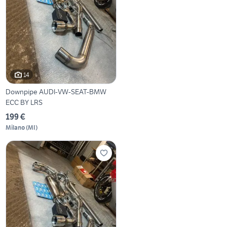
14
Downpipe AUDI-VW-SEAT-BMW
ECC BY LRS
199 €
Milano
(
MI
)