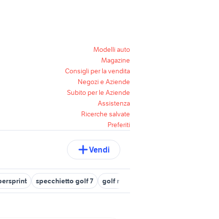
Modelli auto
Magazine
Consigli per la vendita
Negozi e Aziende
Subito per le Aziende
Assistenza
Ricerche salvate
Preferiti
Vendi
persprint
specchietto golf 7
golf r 300 cv
golf 7 1.6 tdi 110cv