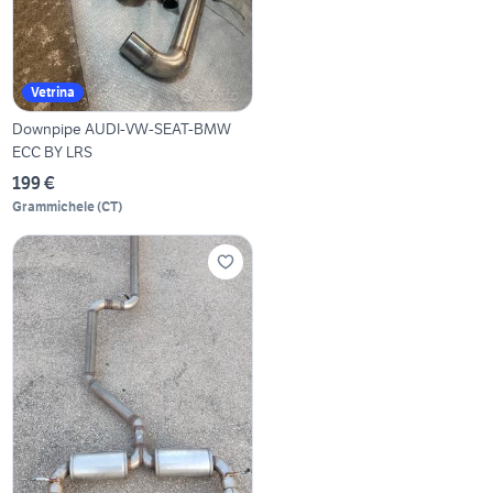
Vetrina
Downpipe AUDI-VW-SEAT-BMW
ECC BY LRS
199 €
Grammichele
(
CT
)