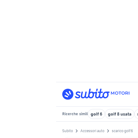
golf 6
golf 8 usata
Ricerche
simili
Subito
Accessori auto
scarico golf 6