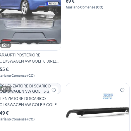
69 €
Mariano Comense
(
CO
)
4
ARAURTI POSTERIORE
OLKSWAGEN VW GOLF 6 08-12
OO
55 €
ariano Comense
(
CO
)
3
ILENZIATORE DI SCARICO
OLKSWAGEN VW GOLF 5 GOLF
49 €
ariano Comense
(
CO
)