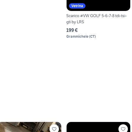
Vetrina
Scarico #VW GOLF 5-6-7-8 tdi-tsi-
gti by LRS
199 €
Grammichele
(
CT
)