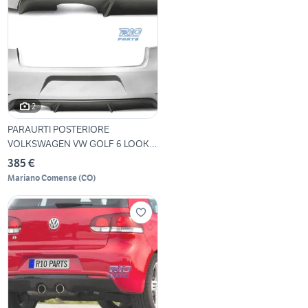
2
PARAURTI POSTERIORE
VOLKSWAGEN VW GOLF 6 LOOK
GTI
385 €
Mariano Comense
(
CO
)