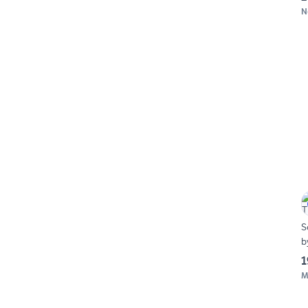
N
S
b
1
M