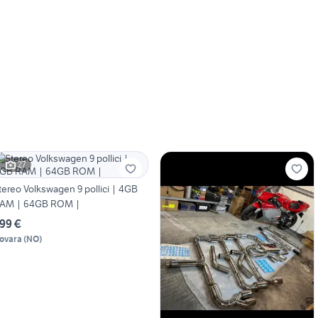
27
tereo Volkswagen 9 pollici | 4GB
AM | 64GB ROM |
99 €
ovara
(
NO
)