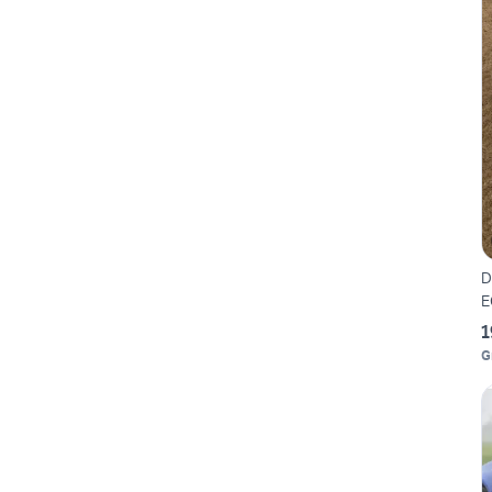
D
E
1
G