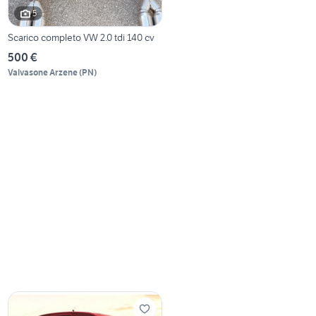
5
Scarico completo VW 2.0 tdi 140 cv
500 €
Valvasone Arzene
(
PN
)