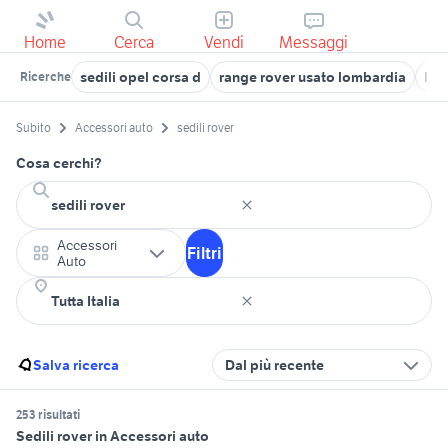
Home
Cerca
Vendi
Messaggi
sedili opel corsa d
range rover usato lombardia
lan
Ricerche
Subito
Accessori auto
sedili rover
Cosa cerchi?
Accessori
Filtri
Auto
Salva ricerca
Dal più recente
253 risultati
Sedili rover in Accessori auto