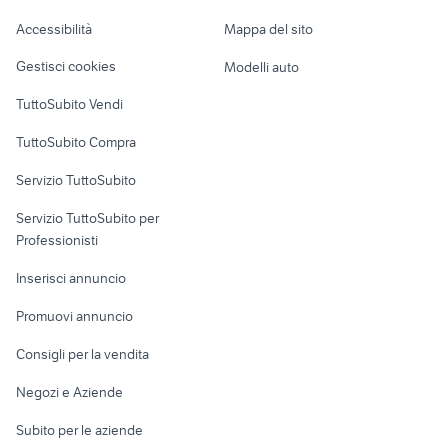
accessori yamaha dragstar 650
pinze freni rosse
Caravan e Camper
Accessibilità
Mappa del sito
Loft, mansarde e
Veicoli commerciali
altro
Gestisci cookies
Modelli auto
Case vacanza
TuttoSubito Vendi
Uffici e Locali
TuttoSubito Compra
commerciali
Servizio TuttoSubito
elettronica
per la casa e la
sports e hobby
Servizio TuttoSubito per
persona
Informatica
Animali
Professionisti
Arredamento e
Console e
Accessori per
Casalinghi
Inserisci annuncio
Videogiochi
animali
Elettrodomestici
Promuovi annuncio
Audio/Video
Musica e Film
Giardino e Fai da te
Consigli per la vendita
Fotografia
Libri e Riviste
Abbigliamento e
Negozi e Aziende
Telefonia
Strumenti Musicali
Accessori
Subito per le aziende
Sports
Tutto per i bambini