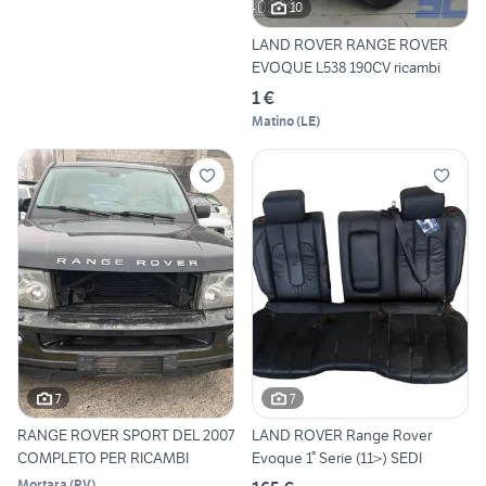
10
LAND ROVER RANGE ROVER
EVOQUE L538 190CV ricambi
1 €
Matino
(
LE
)
7
7
RANGE ROVER SPORT DEL 2007
LAND ROVER Range Rover
COMPLETO PER RICAMBI
Evoque 1° Serie (11>) SEDI
Mortara
(
PV
)