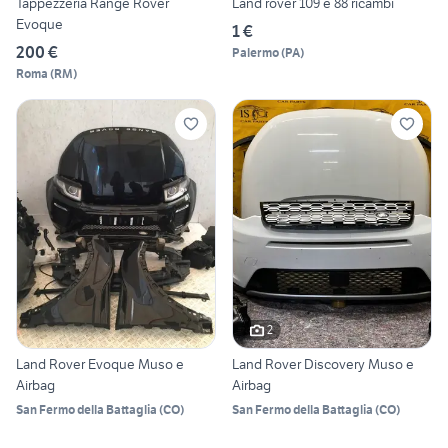
Tappezzeria Range Rover
Land rover 109 e 88 ricambi
Evoque
1 €
200 €
Palermo
(
PA
)
Roma
(
RM
)
2
Land Rover Evoque Muso e
Land Rover Discovery Muso e
Airbag
Airbag
San Fermo della Battaglia
(
CO
)
San Fermo della Battaglia
(
CO
)