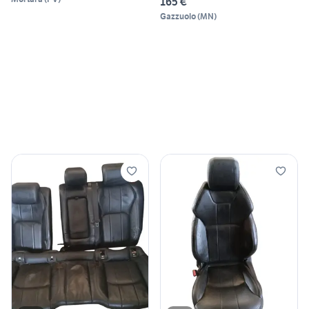
165 €
Gazzuolo
(
MN
)