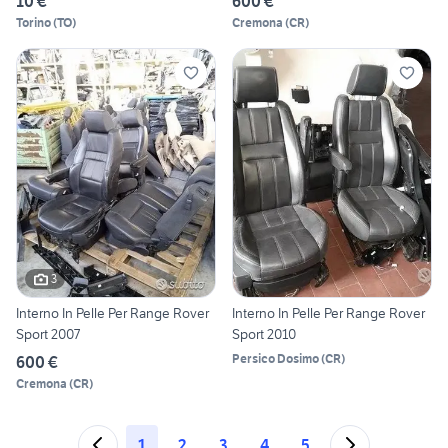
10 €
600 €
Torino
(
TO
)
Cremona
(
CR
)
3
Interno In Pelle Per Range Rover
Interno In Pelle Per Range Rover
Sport 2007
Sport 2010
Persico Dosimo
(
CR
)
600 €
Cremona
(
CR
)
1
2
3
4
5