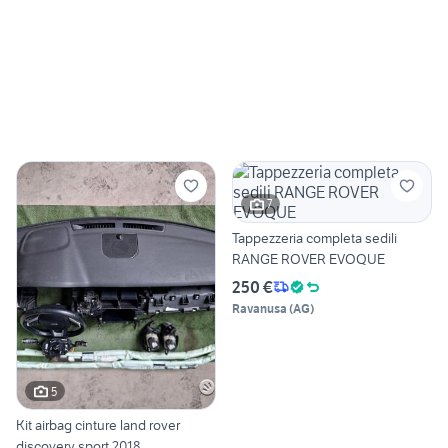
7
Tappezzeria completa sedili
RANGE ROVER EVOQUE
250 €
Ravanusa
(
AG
)
5
Kit airbag cinture land rover
discovery sport 2018