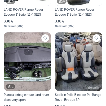
5
6
LAND ROVER Range Rover
LAND ROVER Range Rover
Evoque 1° Serie (11>) SEDI
Evoque 1° Serie (11>) SEDI
330 €
330 €
Gazzuolo
(
MN
)
Gazzuolo
(
MN
)
3
Plancia airbag cinture land rover
Sedili In Pelle Bicolore Per Range
discovery sport
Rover Evoque 3P