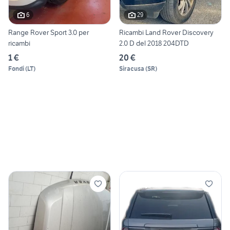
6
29
Range Rover Sport 3.0 per
Ricambi Land Rover Discovery
ricambi
2.0 D del 2018 204DTD
1 €
20 €
Fondi
(
LT
)
Siracusa
(
SR
)