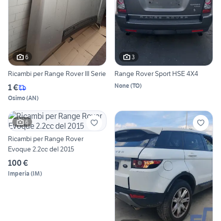
6
3
Ricambi per Range Rover III Serie
Range Rover Sport HSE 4X4
None
(
TO
)
1 €
Osimo
(
AN
)
6
Ricambi per Range Rover
Evoque 2.2cc del 2015
100 €
Imperia
(
IM
)