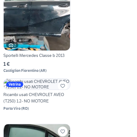
2
Sportelli Mercedes Classe b 2013
1 €
Castiglion Fiorentino
(
AR
)
Vetrina
Ricambi usati CHEVROLET AVEO
(T250) 1.2- NO MOTORE
Porto Viro
(
RO
)