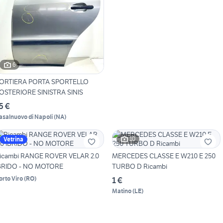
6
ORTIERA PORTA SPORTELLO
OSTERIORE SINISTRA SINIS
5 €
asalnuovo di Napoli
(
NA
)
10
Vetrina
icambi RANGE ROVER VELAR 2.0
MERCEDES CLASSE E W210 E 250
BRIDO - NO MOTORE
TURBO D Ricambi
orto Viro
(
RO
)
1 €
Matino
(
LE
)