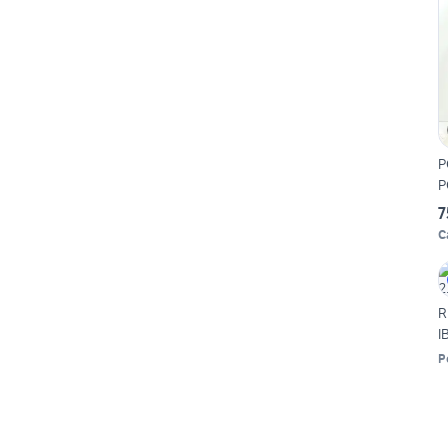
P
P
7
C
R
I
P