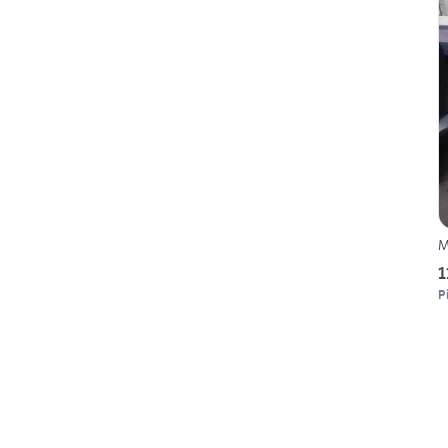
M
1
P