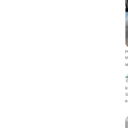
P
M
M
R
1
P