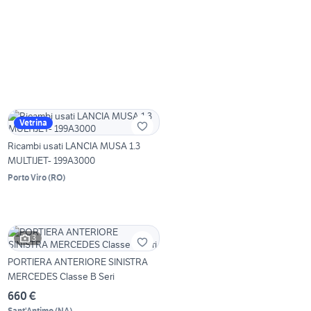
Vetrina
Ricambi usati LANCIA MUSA 1.3
MULTIJET- 199A3000
Porto Viro
(
RO
)
3
PORTIERA ANTERIORE SINISTRA
MERCEDES Classe B Seri
660 €
Sant'Antimo
(
NA
)