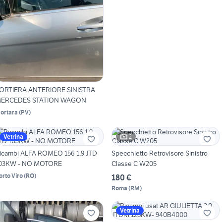
ORTIERA ANTERIORE SINISTRA
ERCEDES STATION WAGON
ortara
(
PV
)
2
Vetrina
icambi ALFA ROMEO 156 1.9 JTD
Specchietto Retrovisore Sinistro
03KW - NO MOTORE
Classe C W205
orto Viro
(
RO
)
180 €
Roma
(
RM
)
Vetrina