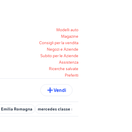
Modelli auto
Magazine
Consigli per la vendita
Negozi e Aziende
Subito per le Aziende
Assistenza
Ricerche salvate
Preferiti
Vendi
c Emilia Romagna
mercedes classe slk
navigatore classe b
sen