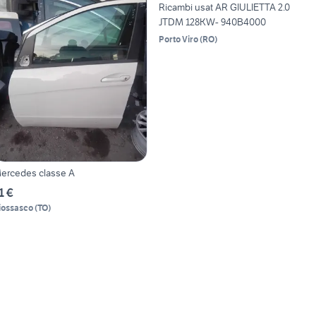
Ricambi usat AR GIULIETTA 2.0
JTDM 128KW- 940B4000
Porto Viro
(
RO
)
ercedes classe A
1 €
iossasco
(
TO
)