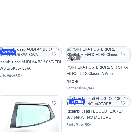
Vetrina
3
icambi usati AUDI A4 B8 3.0 V6 TDI
PORTIERA POSTERIORE SINISTRA
WD 176KW- CWA
MERCEDES Classe A W16
orto Viro
(
RO
)
440 €
Sant'Antimo
(
NA
)
Vetrina
Ricambi usati PEUGEOT 1007 1.4
16V 65KW- NO MOTORE
Porto Viro
(
RO
)