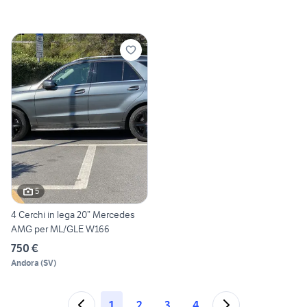
5
4 Cerchi in lega 20” Mercedes
AMG per ML/GLE W166
750 €
Andora
(
SV
)
1
2
3
4