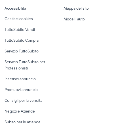
blocco differenziali accessori
Caravan e Camper
bmw Acireale
auto
Accessibilità
Mappa del sito
Loft, mansarde e
Veicoli commerciali
suzuki dr big accessori moto
bmw x3 eletta
altro
Gestisci cookies
Modelli auto
Case vacanza
TuttoSubito Vendi
Uffici e Locali
TuttoSubito Compra
commerciali
Servizio TuttoSubito
elettronica
per la casa e la
sports e hobby
Servizio TuttoSubito per
persona
Informatica
Animali
Professionisti
Arredamento e
Console e
Accessori per
Casalinghi
Inserisci annuncio
Videogiochi
animali
Elettrodomestici
Promuovi annuncio
Audio/Video
Musica e Film
Giardino e Fai da te
Consigli per la vendita
Fotografia
Libri e Riviste
Abbigliamento e
Negozi e Aziende
Telefonia
Strumenti Musicali
Accessori
Subito per le aziende
Sports
Tutto per i bambini