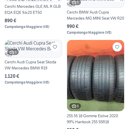
5
Cerchi Mercedes GLE ML R GLB
Cerchi BMW Audi Cupra
EQA EQE 9Jx20 ET50
Mercedes MG MINI Seat VW R20
890 €
990 €
Campolongo Maggiore
(
VE
)
Campolongo Maggiore
(
VE
)
5
Cerchi Audi Cupra Seat Skoda
VW Mercedes BMW R19
1.120 €
Campolongo Maggiore
(
VE
)
8
255 55 18 Gomme Estive 2020
99% Hankook 255 55R18