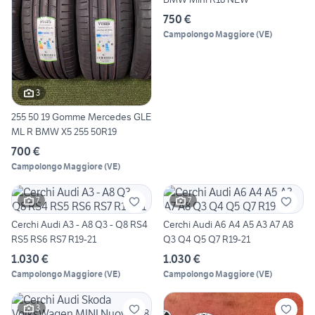
750 €
Campolongo Maggiore
(
VE
)
3
255 50 19 Gomme Mercedes GLE
ML R BMW X5 255 50R19
700 €
Campolongo Maggiore
(
VE
)
7
7
Cerchi Audi A3 - A8 Q3 - Q8 RS4
Cerchi Audi A6 A4 A5 A3 A7 A8
RS5 RS6 RS7 R19-21
Q3 Q4 Q5 Q7 R19-21
1.030 €
1.030 €
Campolongo Maggiore
(
VE
)
Campolongo Maggiore
(
VE
)
3