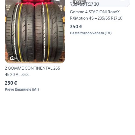
12
Gomme 4 STAGIONI RoadX
RXMotion 4S – 235/65 R17 10
350 €
Castelfranco Veneto
(
TV
)
4
2 GOMME CONTINENTAL 265
45 20 AL 85%
250 €
Pieve Emanuele
(
MI
)