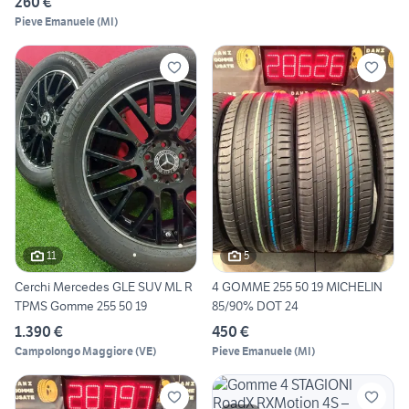
260 €
Pieve Emanuele
(
MI
)
11
5
Cerchi Mercedes GLE SUV ML R
4 GOMME 255 50 19 MICHELIN
TPMS Gomme 255 50 19
85/90% DOT 24
1.390 €
450 €
Campolongo Maggiore
(
VE
)
Pieve Emanuele
(
MI
)