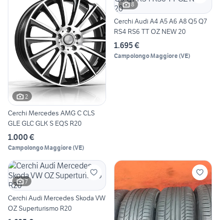
8
Cerchi Audi A4 A5 A6 A8 Q5 Q7
RS4 RS6 TT OZ NEW 20
1.695 €
Campolongo Maggiore
(
VE
)
2
Cerchi Mercedes AMG C CLS
GLE GLC GLK S EQS R20
1.000 €
Campolongo Maggiore
(
VE
)
7
Cerchi Audi Mercedes Skoda VW
OZ Superturismo R20