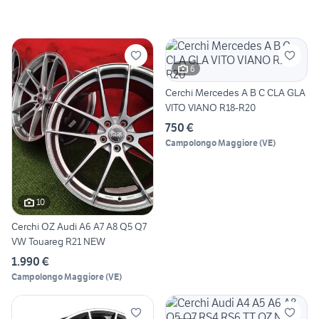
6
Cerchi Mercedes A B C CLA GLA
VITO VIANO R18-R20
750 €
Campolongo Maggiore
(
VE
)
10
Cerchi OZ Audi A6 A7 A8 Q5 Q7
VW Touareg R21 NEW
1.990 €
Campolongo Maggiore
(
VE
)