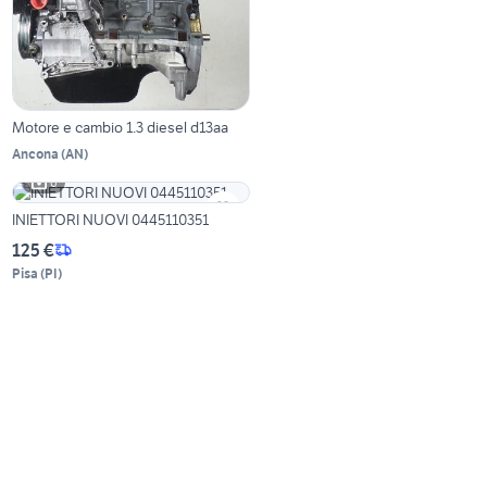
Motore e cambio 1.3 diesel d13aa
Ancona
(
AN
)
6
INIETTORI NUOVI 0445110351
125 €
Pisa
(
PI
)