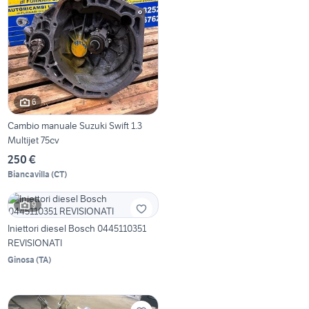
6
Cambio manuale Suzuki Swift 1.3
Multijet 75cv
250 €
Biancavilla
(
CT
)
9
Iniettori diesel Bosch 0445110351
REVISIONATI
Ginosa
(
TA
)