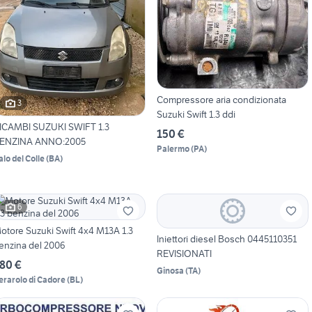
Compressore aria condizionata
3
Suzuki Swift 1.3 ddi
ICAMBI SUZUKI SWIFT 1.3
150 €
BENZINA ANNO:2005
Palermo
(
PA
)
alo del Colle
(
BA
)
6
otore Suzuki Swift 4x4 M13A 1.3
Iniettori diesel Bosch 0445110351
enzina del 2006
REVISIONATI
80 €
Ginosa
(
TA
)
erarolo di Cadore
(
BL
)