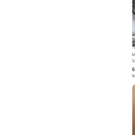
M
S
6
S