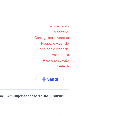
Modelli auto
Magazine
Consigli per la vendita
Negozi e Aziende
Subito per le Aziende
Assistenza
Ricerche salvate
Preferiti
Vendi
ino 1.3 multijet accessori auto
suzuki jimny usato lazio
suzuki gsx