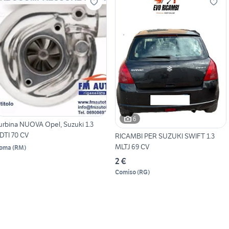
6
urbina NUOVA Opel, Suzuki 1.3
DTI 70 CV
RICAMBI PER SUZUKI SWIFT 1.3
MLTJ 69 CV
oma
(
RM
)
2 €
Comiso
(
RG
)