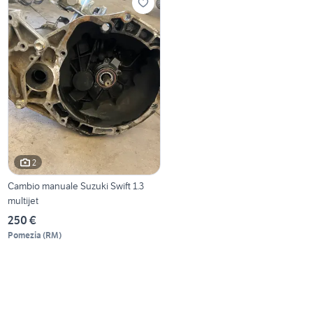
2
Cambio manuale Suzuki Swift 1.3
multijet
250 €
Pomezia
(
RM
)