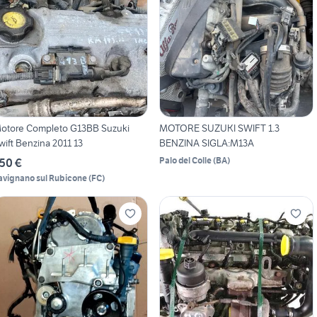
otore Completo G13BB Suzuki
MOTORE SUZUKI SWIFT 1.3
wift Benzina 2011 13
BENZINA SIGLA:M13A
Palo del Colle
(
BA
)
50 €
avignano sul Rubicone
(
FC
)