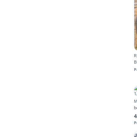
R
P
M
b
4
P