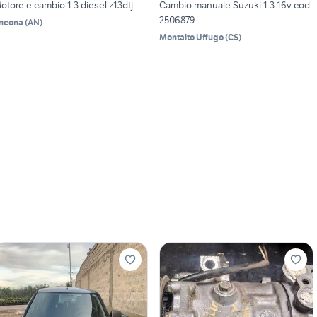
otore e cambio 1.3 diesel z13dtj
Cambio manuale Suzuki 1.3 16v cod
2506879
ncona
(
AN
)
Montalto Uffugo
(
CS
)