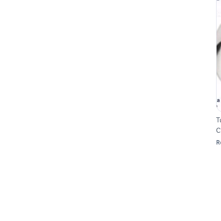
T
C
R