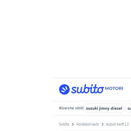
suzuki jimny diesel
s
Ricerche
simili
Subito
Accessori auto
suzuki swift 1.3