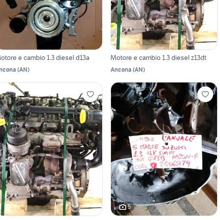
otore e cambio 1.3 diesel d13a
Motore e cambio 1.3 diesel z13dt
ncona
(
AN
)
Ancona
(
AN
)
5