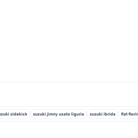
uzuki sidekick
suzuki jimny usato liguria
suzuki ibrida
fiat fior