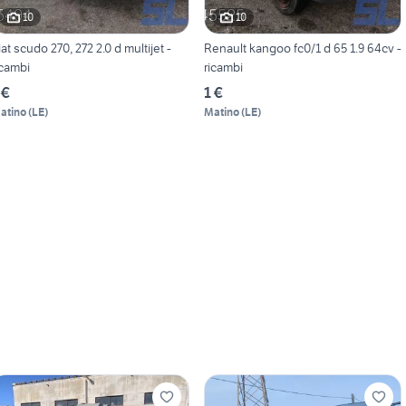
10
10
iat scudo 270, 272 2.0 d multijet -
Renault kangoo fc0/1 d 65 1.9 64cv -
icambi
ricambi
 €
1 €
atino
(
LE
)
Matino
(
LE
)