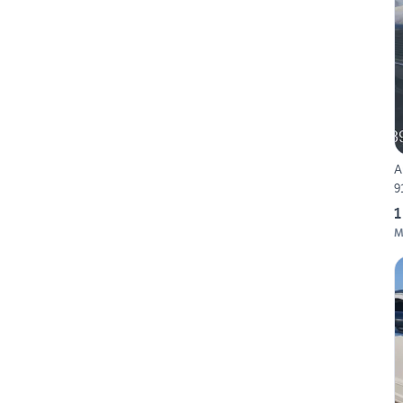
A
9
1
M