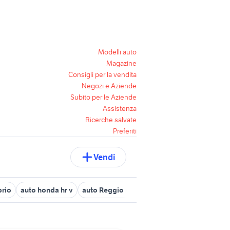
Modelli auto
Magazine
Consigli per la vendita
Negozi e Aziende
Subito per le Aziende
Assistenza
Ricerche salvate
Preferiti
Vendi
brio
auto honda hr v
auto Reggio nellEmilia
auto grandinate