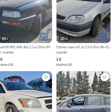
9
10
udi 90 893, 894, 8a2 2.3 e 133cv 87-
Citroen saxo s0, s1 1.5 d 57cv 96-01 -
1 -ricambi
ricambi
 €
1 €
atino
(
LE
)
Matino
(
LE
)