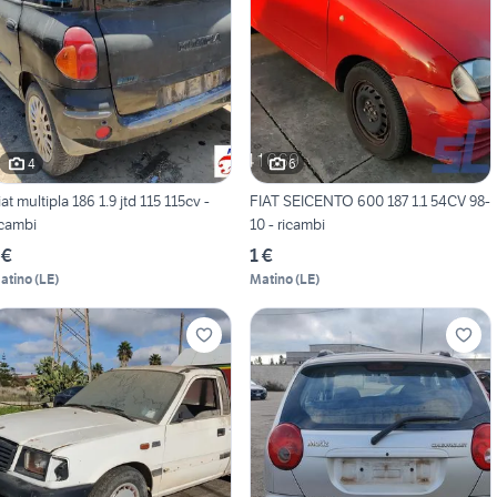
4
6
iat multipla 186 1.9 jtd 115 115cv -
FIAT SEICENTO 600 187 1.1 54CV 98-
icambi
10 - ricambi
 €
1 €
atino
(
LE
)
Matino
(
LE
)