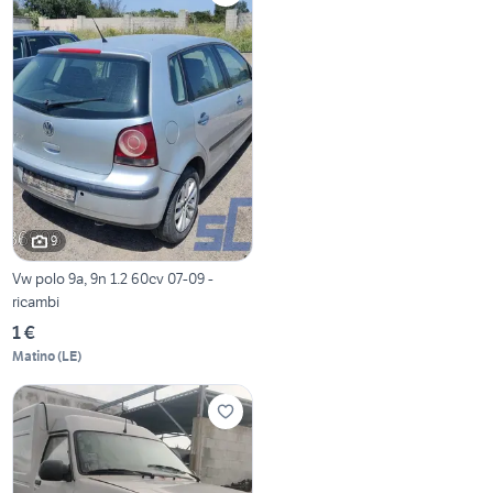
9
Vw polo 9a, 9n 1.2 60cv 07-09 -
ricambi
1 €
Matino
(
LE
)