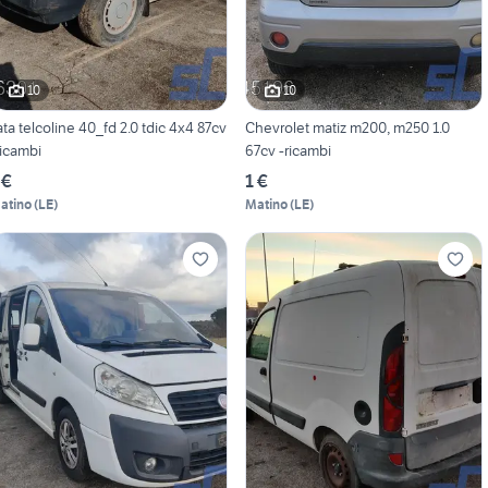
10
10
ata telcoline 40_fd 2.0 tdic 4x4 87cv
Chevrolet matiz m200, m250 1.0
ricambi
67cv -ricambi
 €
1 €
atino
(
LE
)
Matino
(
LE
)