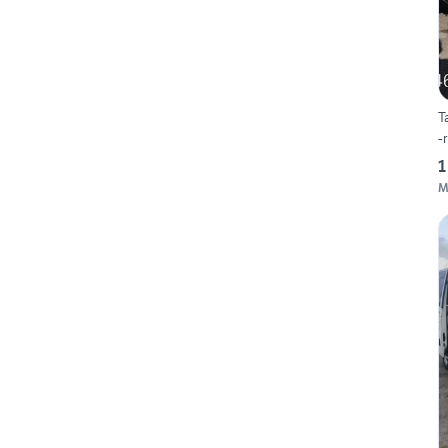
T
-
1
M