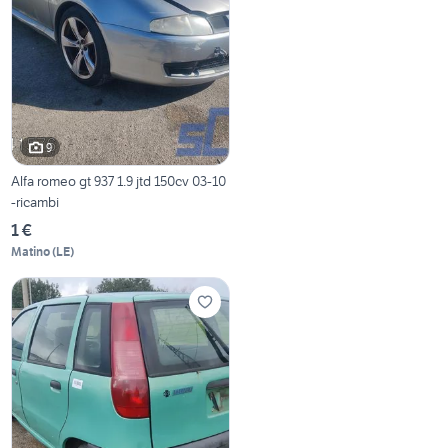
9
Alfa romeo gt 937 1.9 jtd 150cv 03-10
-ricambi
1 €
Matino
(
LE
)