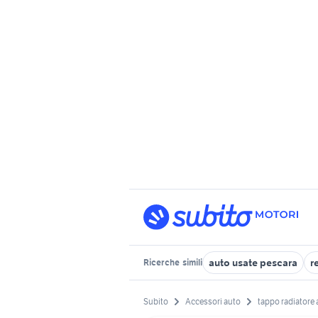
auto usate pescara
r
Ricerche
simili
Subito
Accessori auto
tappo radiatore 