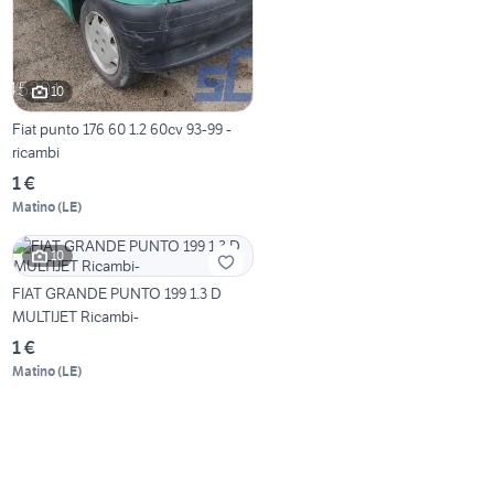
10
Fiat punto 176 60 1.2 60cv 93-99 -
ricambi
1 €
Matino
(
LE
)
10
FIAT GRANDE PUNTO 199 1.3 D
MULTIJET Ricambi-
1 €
Matino
(
LE
)