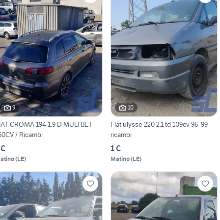
9
10
IAT CROMA 194 1.9 D MULTIJET
Fiat ulysse 220 2.1 td 109cv 96-99 -
50CV / Ricambi
ricambi
 €
1 €
atino
(
LE
)
Matino
(
LE
)