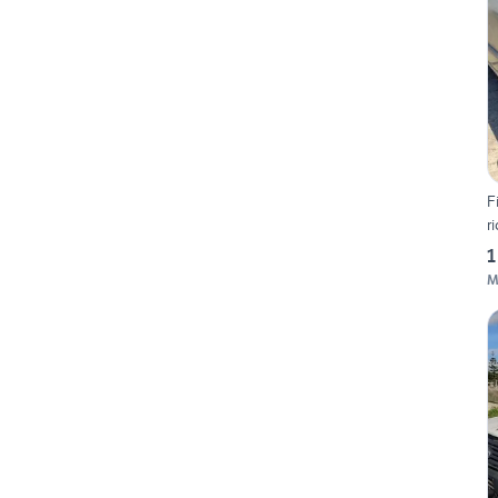
F
r
1
M