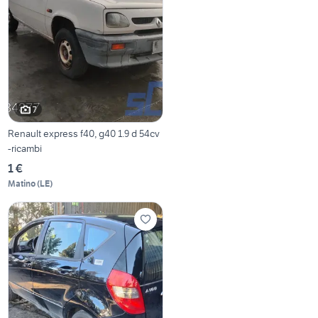
7
Renault express f40, g40 1.9 d 54cv
-ricambi
1 €
Matino
(
LE
)