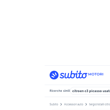
citroen c3 picasso usa
Ricerche
simili
Subito
Accessori auto
tergicristalli cit