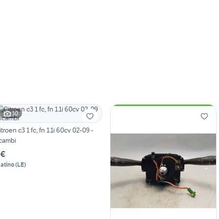
10
itroen c3 1 fc, fn 1.1i 60cv 02-09 -
icambi
 €
atino
(
LE
)