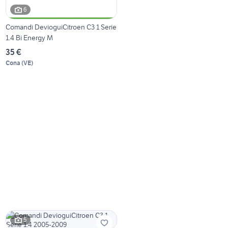
6
Comandi DevioguiCitroen C3 1 Serie
1.4 Bi Energy M
35 €
Cona
(
VE
)
5