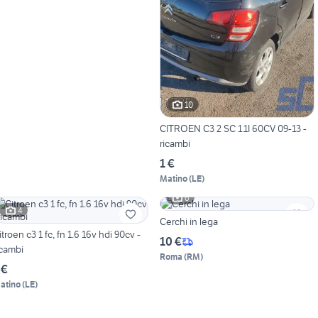
10
CITROEN C3 2 SC 1.1I 60CV 09-13 -
ricambi
1 €
Matino
(
LE
)
6
4
Cerchi in lega
itroen c3 1 fc, fn 1.6 16v hdi 90cv -
10 €
icambi
Roma
(
RM
)
 €
atino
(
LE
)