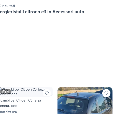
9 risultati
ergicristalli citroen c3 in Accessori auto
26
icambi per Citroen C3 Terza
enerazione
ontaniva
(
PD
)