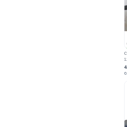
C
1
4
C