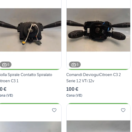
6
6
olla Spirale Contatto Spiralato
Comandi DevioguiCitroen C3 2
itroen C3 1
Serie 1.2 VTi 12v
0 €
100 €
ona
(
VE
)
Cona
(
VE
)