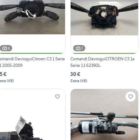
6
7
omandi DevioguiCitroen C3 1 Serie
Comandi DevioguiCITROEN C3 1a
.1 2005-2009
Serie 1.1 6239GL
5 €
30 €
ona
(
VE
)
Cona
(
VE
)