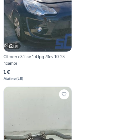
10
Citroen c3 2 sc 1.4 lpg 73cv 10-23 -
ricambi
1 €
Matino
(
LE
)