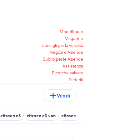
Modelli auto
Magazine
Consigli per la vendita
Negozi e Aziende
Subito per le Aziende
Assistenza
Ricerche salvate
Preferiti
Vendi
citroen c3
citroen c3 van
citroen ami 8
citroen c3 2002
citr