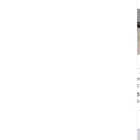
M
C
5
C