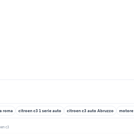
ta roma
citroen c3 1 serie auto
citroen c3 auto Abruzzo
motore 
roen c3