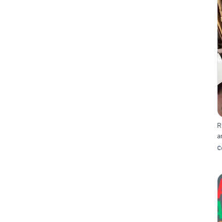
R
a
C