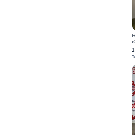
P
c
1
T