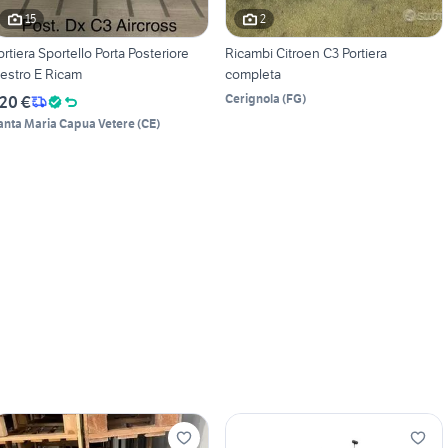
15
2
ortiera Sportello Porta Posteriore
Ricambi Citroen C3 Portiera
estro E Ricam
completa
Cerignola
(
FG
)
20 €
anta Maria Capua Vetere
(
CE
)