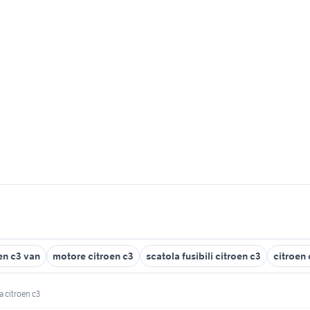
en c3 van
motore citroen c3
scatola fusibili citroen c3
citroen
a citroen c3