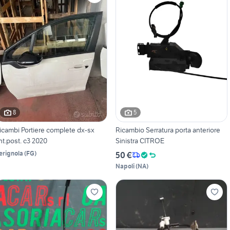
8
5
icambi Portiere complete dx-sx
Ricambio Serratura porta anteriore
nt.post. c3 2020
Sinistra CITROE
erignola
(
FG
)
50 €
Napoli
(
NA
)