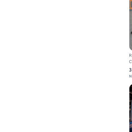
R
C
3
N