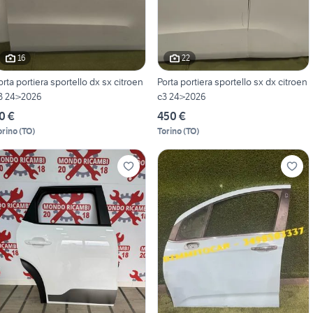
16
22
orta portiera sportello dx sx citroen
Porta portiera sportello sx dx citroen
3 24>2026
c3 24>2026
0 €
450 €
orino
(
TO
)
Torino
(
TO
)