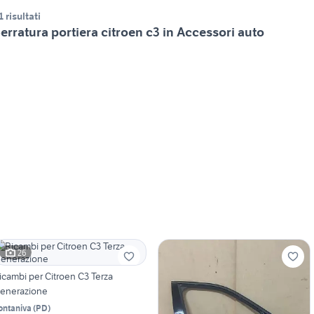
1 risultati
erratura portiera citroen c3 in Accessori auto
26
icambi per Citroen C3 Terza
enerazione
ontaniva
(
PD
)