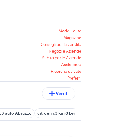
Modelli auto
Magazine
Consigli per la vendita
Negozi e Aziende
Subito per le Aziende
Assistenza
Ricerche salvate
Preferiti
Vendi
 c3 auto Abruzzo
citroen c3 km 0 brescia e provincia
auto citroe