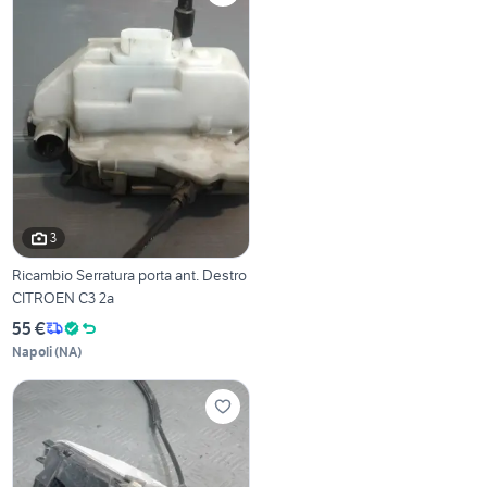
3
Ricambio Serratura porta ant. Destro
CITROEN C3 2a
55 €
Napoli
(
NA
)