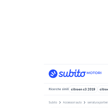
citroen c3 2019
citro
Ricerche
simili
Subito
Accessori auto
serratura portier