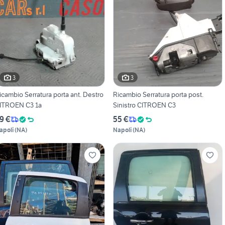
3
3
icambio Serratura porta ant. Destro
Ricambio Serratura porta post.
ITROEN C3 1a
Sinistro CITROEN C3
9 €
55 €
apoli
(
NA
)
Napoli
(
NA
)