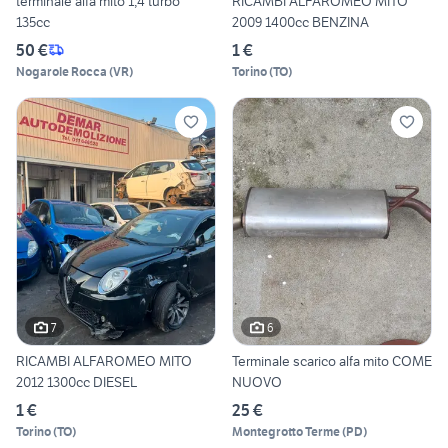
terminale alfa mito 1,4 turbo
RICAMBI ALFAROMEO MITO
135cc
2009 1400cc BENZINA
50 €
1 €
Nogarole Rocca
(
VR
)
Torino
(
TO
)
7
6
RICAMBI ALFAROMEO MITO
Terminale scarico alfa mito COME
2012 1300cc DIESEL
NUOVO
1 €
25 €
Torino
(
TO
)
Montegrotto Terme
(
PD
)