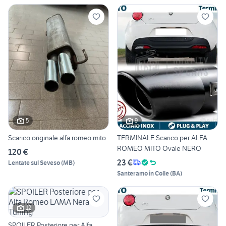
5
9
Scarico originale alfa romeo mito
TERMINALE Scarico per ALFA
ROMEO MITO Ovale NERO
120 €
23 €
Lentate sul Seveso
(
MB
)
Santeramo in Colle
(
BA
)
12
SPOILER Posteriore per Alfa