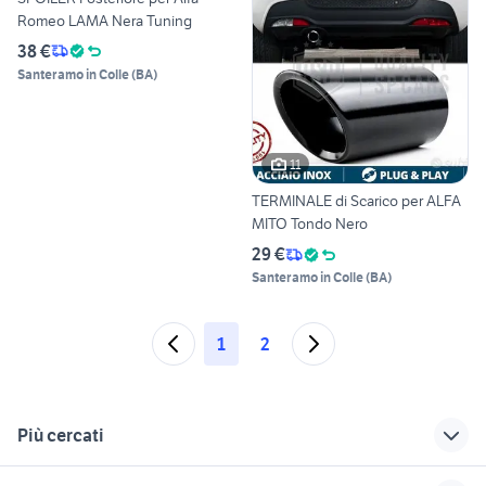
Romeo LAMA Nera Tuning
38 €
Santeramo in Colle
(
BA
)
11
TERMINALE di Scarico per ALFA
MITO Tondo Nero
29 €
Santeramo in Colle
(
BA
)
1
2
Più cercati
Correlati
Richerche simili
Suggerimenti