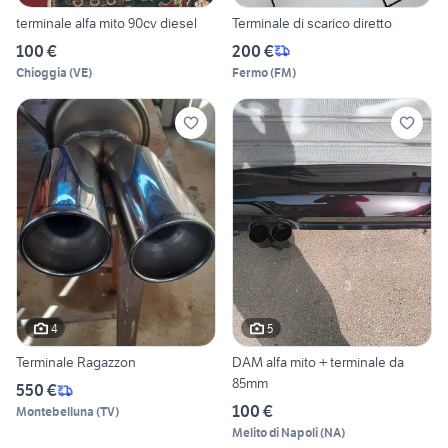
terminale alfa mito 90cv diesel
Terminale di scarico diretto
100 €
200 €
Chioggia
(
VE
)
Fermo
(
FM
)
4
5
Terminale Ragazzon
DAM alfa mito + terminale da
85mm
550 €
100 €
Montebelluna
(
TV
)
Melito di Napoli
(
NA
)