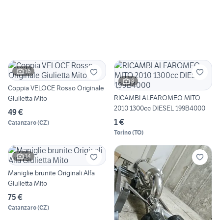
16
8
Coppia VELOCE Rosso Originale
RICAMBI ALFAROMEO MITO
Giulietta Mito
2010 1300cc DIESEL 199B4000
49 €
1 €
Catanzaro
(
CZ
)
Torino
(
TO
)
14
Maniglie brunite Originali Alfa
Giulietta Mito
75 €
Catanzaro
(
CZ
)