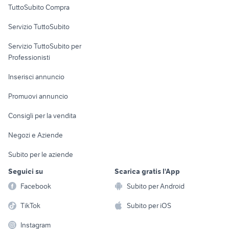
TuttoSubito Compra
commerciali
Servizio TuttoSubito
elettronica
per la casa e la
sports e hobby
Servizio TuttoSubito per
persona
Informatica
Animali
Professionisti
Arredamento e
Console e
Accessori per
Casalinghi
Inserisci annuncio
Videogiochi
animali
Elettrodomestici
Promuovi annuncio
Audio/Video
Musica e Film
Giardino e Fai da te
Consigli per la vendita
Fotografia
Libri e Riviste
Abbigliamento e
Negozi e Aziende
Telefonia
Strumenti Musicali
Accessori
Subito per le aziende
Sports
Tutto per i bambini
Seguici su
Scarica gratis l'App
Biciclette
Facebook
Subito per Android
Collezionismo
TikTok
Subito per iOS
Instagram