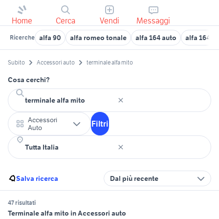
Home
Cerca
Vendi
Messaggi
alfa 90
alfa romeo tonale
alfa 164 auto
alfa 164 v
Ricerche
Subito
Accessori auto
terminale alfa mito
Cosa cerchi?
Accessori
Filtri
Auto
Salva ricerca
Dal più recente
47 risultati
Terminale alfa mito in Accessori auto