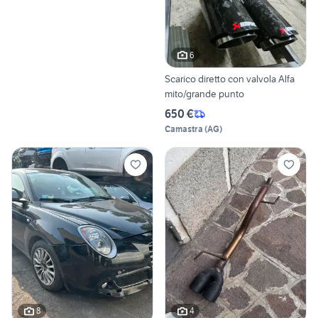
6
Scarico diretto con valvola Alfa
mito/grande punto
650 €
Camastra
(
AG
)
8
4