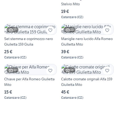
Stelvio Mito
19 €
Catanzaro
(
CZ
)
27
23
Set stemma e coprimozzo nero
Maniglie nero lucido Alfa Romeo
Giulietta 159 Giulia
Giullietta Mito
25 €
39 €
Catanzaro
(
CZ
)
Catanzaro
(
CZ
)
12
14
Chiave per Alfa Romeo Giulietta
Calotte cromate originali Alfa 159
Mito
Giulietta Mito
15 €
45 €
Catanzaro
(
CZ
)
Catanzaro
(
CZ
)