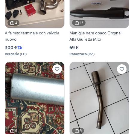
4
15
Alfa mito terminale con valvola
Maniglie nere opaco Originali
nuovo
Alfa Giulietta Mito
300 €
69 €
Verderio
(
LC
)
Catanzaro
(
CZ
)
6
5