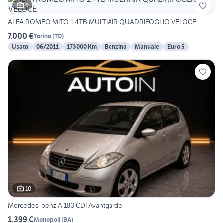
6
ALFA ROMEO MITO 1.4TB MULTIAIR QUADRIFOGLIO VELOCE
7.000 €
Torino
(
TO
)
Usato
06/2011
173000 Km
Benzina
Manuale
Euro 5
10
Mercedes-benz A 180 CDI Avantgarde
1.399 €
Monopoli
(
BA
)