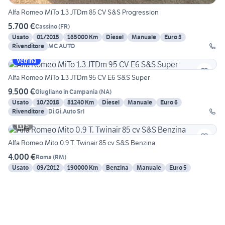
Alfa Romeo MiTo 1.3 JTDm 85 CV S&S Progression
5.700 €
Cassino
(
FR
)
Usato
01/2015
165000 Km
Diesel
Manuale
Euro 5
Rivenditore
MC AUTO
Vetrina
Alfa Romeo MiTo 1.3 JTDm 95 CV E6 S&S Super
9.500 €
Giugliano in Campania
(
NA
)
Usato
10/2018
81240 Km
Diesel
Manuale
Euro 6
Rivenditore
Di.Gi.Auto Srl
5
Alfa Romeo Mito 0.9 T. Twinair 85 cv S&S Benzina
4.000 €
Roma
(
RM
)
Usato
09/2012
190000 Km
Benzina
Manuale
Euro 5