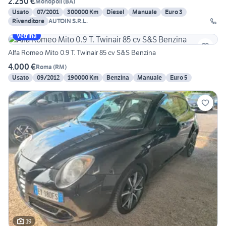
2.250 €
Monopoli
(
BA
)
Usato
07/2001
300000 Km
Diesel
Manuale
Euro 3
Rivenditore
AUTOIN S.R.L.
Vetrina
Alfa Romeo Mito 0.9 T. Twinair 85 cv S&S Benzina
4.000 €
Roma
(
RM
)
Usato
09/2012
190000 Km
Benzina
Manuale
Euro 5
19