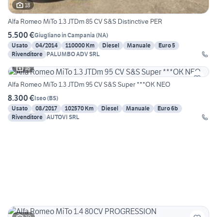
18
Alfa Romeo MiTo 1.3 JTDm 85 CV S&S Distinctive PER
5.500 €
Giugliano in Campania
(
NA
)
Usato
04/2014
110000 Km
Diesel
Manuale
Euro 5
Rivenditore
PALUMBO ADV SRL
16
Alfa Romeo MiTo 1.3 JTDm 95 CV S&S Super ***OK NEO
8.300 €
Iseo
(
BS
)
Usato
08/2017
102570 Km
Diesel
Manuale
Euro 6b
Rivenditore
AUTOVI SRL