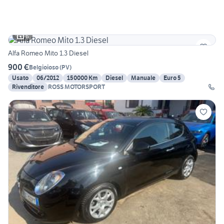
6
Alfa Romeo Mito 1.3 Diesel
900 €
Belgioioso
(
PV
)
Usato
06/2012
150000 Km
Diesel
Manuale
Euro 5
Rivenditore
ROSS MOTORSPORT