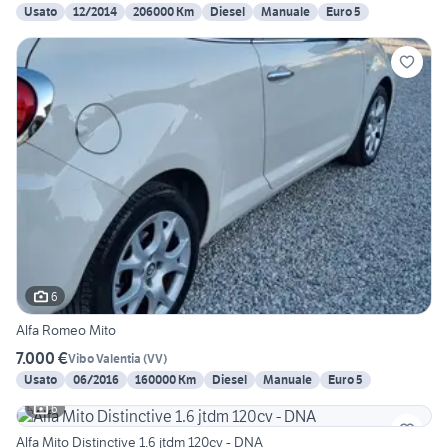
Usato
12/2014
206000 Km
Diesel
Manuale
Euro 5
6
Alfa Romeo Mito
7.000 €
Vibo Valentia
(
VV
)
Usato
06/2016
160000 Km
Diesel
Manuale
Euro 5
6
Alfa Mito Distinctive 1.6 jtdm 120cv - DNA