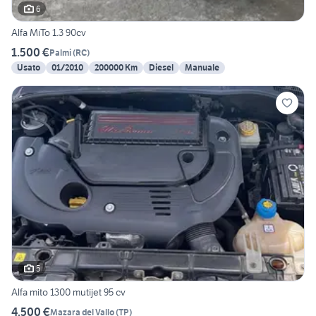
6
Alfa MiTo 1.3 90cv
1.500 €
Palmi
(
RC
)
Usato
01/2010
200000 Km
Diesel
Manuale
5
Alfa mito 1300 mutijet 95 cv
4.500 €
Mazara del Vallo
(
TP
)