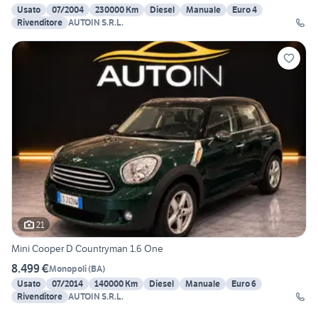
Usato
07/2004
230000 Km
Diesel
Manuale
Euro 4
Rivenditore
AUTOIN S.R.L.
21
Mini Cooper D Countryman 1.6 One
8.499 €
Monopoli
(
BA
)
Usato
07/2014
140000 Km
Diesel
Manuale
Euro 6
Rivenditore
AUTOIN S.R.L.