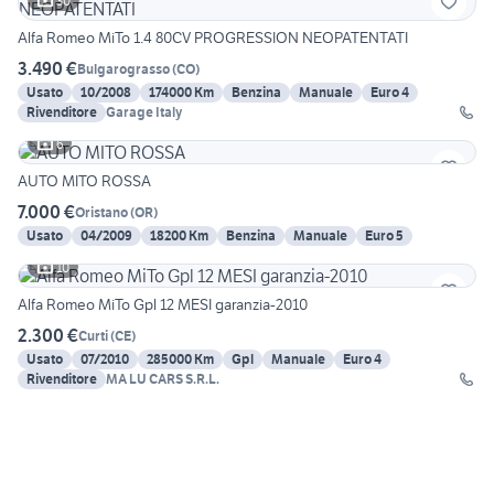
30
Alfa Romeo MiTo 1.4 80CV PROGRESSION NEOPATENTATI
3.490 €
Bulgarograsso
(
CO
)
Usato
10/2008
174000 Km
Benzina
Manuale
Euro 4
Rivenditore
Garage Italy
6
AUTO MITO ROSSA
7.000 €
Oristano
(
OR
)
Usato
04/2009
18200 Km
Benzina
Manuale
Euro 5
10
Alfa Romeo MiTo Gpl 12 MESI garanzia-2010
2.300 €
Curti
(
CE
)
Usato
07/2010
285000 Km
Gpl
Manuale
Euro 4
Rivenditore
MA LU CARS S.R.L.