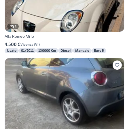
6
Alfa Romeo MiTo
4.500 €
Vicenza
(
VI
)
Usato
01/2011
130000 Km
Diesel
Manuale
Euro 5