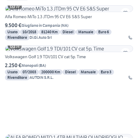
29
Alfa Romeo MiTo 1.3 JTDm 95 CV E6 S&S Super
9.500 €
Giugliano in Campania
(
NA
)
Usato
10/2018
81240 Km
Diesel
Manuale
Euro 6
Rivenditore
Di.Gi.Auto Srl
14
Volkswagen Golf 1.9 TDI/101 CV cat 5p. Time
2.250 €
Monopoli
(
BA
)
Usato
07/2003
200000 Km
Diesel
Manuale
Euro 3
Rivenditore
AUTOIN S.R.L.