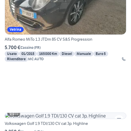
Vetrina
Alfa Romeo MiTo 1.3 JTDm 85 CV S&S Progression
5.700 €
Cassino
(
FR
)
Usato
01/2015
165000 Km
Diesel
Manuale
Euro 5
Rivenditore
MC AUTO
11
Volkswagen Golf 1.9 TDI/130 CV cat 3p. Highline