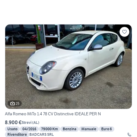
25
Alfa Romeo MiTo 1.4 78 CV Distinctive IDEALE PER N
8.900 €
Strevi
(
AL
)
Usato
04/2016
79000 Km
Benzina
Manuale
Euro 6
Rivenditore
BADCARS SRL