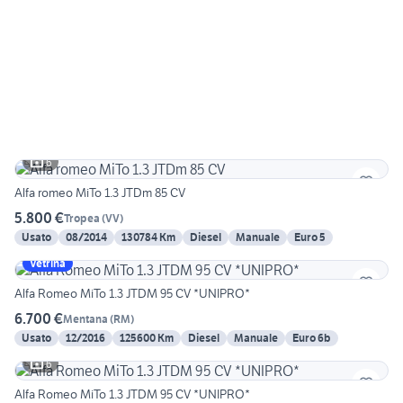
6
Alfa romeo MiTo 1.3 JTDm 85 CV
5.800 €
Tropea
(
VV
)
Usato
08/2014
130784 Km
Diesel
Manuale
Euro 5
Vetrina
Alfa Romeo MiTo 1.3 JTDM 95 CV *UNIPRO*
6.700 €
Mentana
(
RM
)
Usato
12/2016
125600 Km
Diesel
Manuale
Euro 6b
6
Alfa Romeo MiTo 1.3 JTDM 95 CV *UNIPRO*