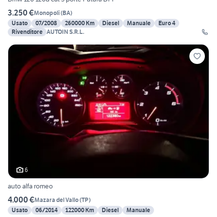
3.250 €
Monopoli
(
BA
)
Usato
07/2008
260000 Km
Diesel
Manuale
Euro 4
Rivenditore
AUTOIN S.R.L.
6
auto alfa romeo
4.000 €
Mazara del Vallo
(
TP
)
Usato
06/2014
122000 Km
Diesel
Manuale