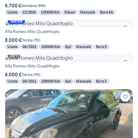
6.700 €
Mentana
(
RM
)
Usato
12/2016
125600 Km
Diesel
Manuale
Euro 6b
Vetrina
Alfa Romeo Mito Quadrifoglio
8.000 €
Torino
(
TO
)
Usato
06/2011
100000 Km
Gpl
Manuale
Euro 5
5
Alfa Romeo Mito Quadrifoglio
8.000 €
Torino
(
TO
)
Usato
06/2011
100000 Km
Gpl
Manuale
Euro 5