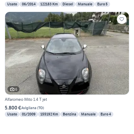
Usato
06/2014
122183 Km
Diesel
Manuale
Euro 5
6
Alfaromeo Mito 1.4 T jet
5.800 €
Avigliana
(
TO
)
Usato
01/2009
155192 Km
Benzina
Manuale
Euro 4