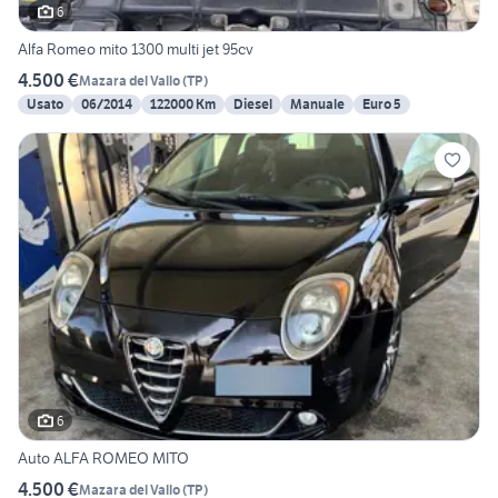
6
Alfa Romeo mito 1300 multi jet 95cv
4.500 €
Mazara del Vallo
(
TP
)
Usato
06/2014
122000 Km
Diesel
Manuale
Euro 5
6
Auto ALFA ROMEO MITO
4.500 €
Mazara del Vallo
(
TP
)