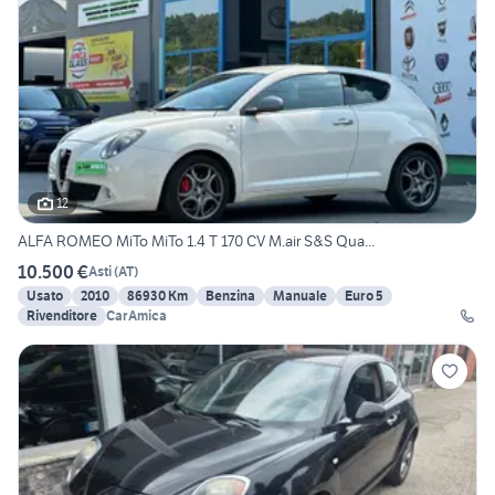
12
ALFA ROMEO MiTo MiTo 1.4 T 170 CV M.air S&S Qua...
10.500 €
Asti
(
AT
)
Usato
2010
86930 Km
Benzina
Manuale
Euro 5
Rivenditore
CarAmica