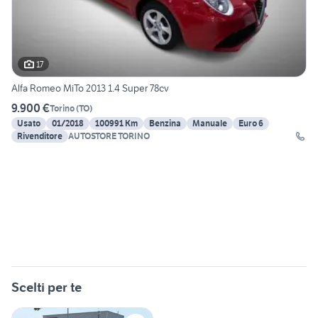
17
Alfa Romeo MiTo 2013 1.4 Super 78cv
9.900 €
Torino
(
TO
)
Usato
01/2018
100991 Km
Benzina
Manuale
Euro 6
Rivenditore
AUTOSTORE TORINO
Scelti per te