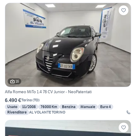
16
Alfa Romeo MiTo 1.4 78 CV Junior - NeoPatentati
6.490 €
Torino
(
TO
)
Usato
11/2008
76000 Km
Benzina
Manuale
Euro 4
Rivenditore
AL VOLANTE TORINO