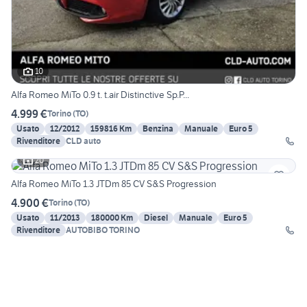
10
Alfa Romeo MiTo 0.9 t. t.air Distinctive Sp.P...
4.999 €
Torino
(
TO
)
Usato
12/2012
159816 Km
Benzina
Manuale
Euro 5
Rivenditore
CLD auto
20
Alfa Romeo MiTo 1.3 JTDm 85 CV S&S Progression
4.900 €
Torino
(
TO
)
Usato
11/2013
180000 Km
Diesel
Manuale
Euro 5
Rivenditore
AUTOBIBO TORINO