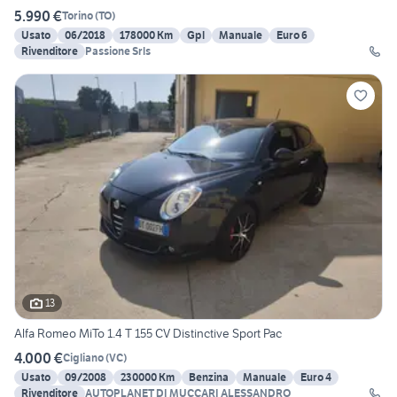
5.990 €
Torino
(
TO
)
Usato
06/2018
178000 Km
Gpl
Manuale
Euro 6
Rivenditore
Passione Srls
13
Alfa Romeo MiTo 1.4 T 155 CV Distinctive Sport Pac
4.000 €
Cigliano
(
VC
)
Usato
09/2008
230000 Km
Benzina
Manuale
Euro 4
Rivenditore
AUTOPLANET DI MUCCARI ALESSANDRO