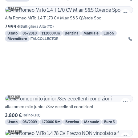
11
Alfa Romeo MiTo 1.4 T 170 CV M.air S&S Q.Verde Spo
7.999 €
Buttigliera Alta
(
TO
)
Usato
06/2010
112000 Km
Benzina
Manuale
Euro 5
Rivenditore
ITALCOLLECTOR
6
alfa romeo mito junior 78cv eccellenti condizioni
3.800 €
Torino
(
TO
)
Usato
08/2009
170000 Km
Benzina
Manuale
Euro 5
19