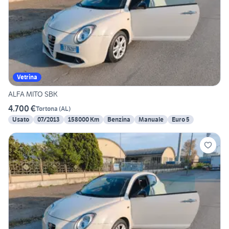
Vetrina
ALFA MITO SBK
4.700 €
Tortona
(
AL
)
Usato
07/2013
158000 Km
Benzina
Manuale
Euro 5