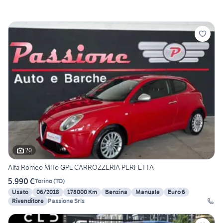
20
Alfa Romeo MiTo GPL CARROZZERIA PERFETTA
5.990 €
Torino
(
TO
)
Usato
06/2018
178000 Km
Benzina
Manuale
Euro 6
Rivenditore
Passione Srls