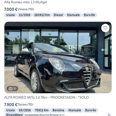
Alfa Romeo mito 1.3 Multijet
7.000 €
Vinovo
(
TO
)
Usato
11/2016
163912 Km
Diesel
Manuale
Euro 6b
15
ALFA ROMEO MiTo 1.4 78cv - PROGRESSION - *SOLO
7.900 €
Torino
(
TO
)
Usato
03/2016
75811 Km
Benzina
Manuale
Euro 6e
Rivenditore
Automoto Marco Group s.r.l