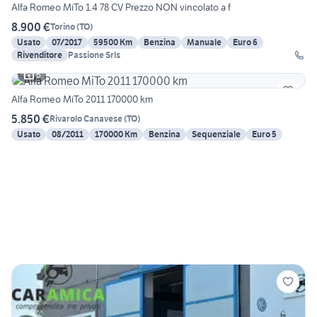
Alfa Romeo MiTo 1.4 78 CV Prezzo NON vincolato a f
8.900 €
Torino
(
TO
)
Usato
07/2017
59500 Km
Benzina
Manuale
Euro 6
Rivenditore
Passione Srls
6
Alfa Romeo MiTo 2011 170000 km
5.850 €
Rivarolo Canavese
(
TO
)
Usato
08/2011
170000 Km
Benzina
Sequenziale
Euro 5