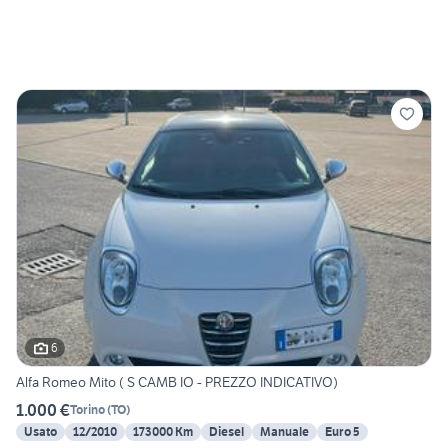
6
Alfa Romeo Mito ( S CAMB IO - PREZZO INDICATIVO)
1.000 €
Torino
(
TO
)
Usato
12/2010
173000 Km
Diesel
Manuale
Euro 5