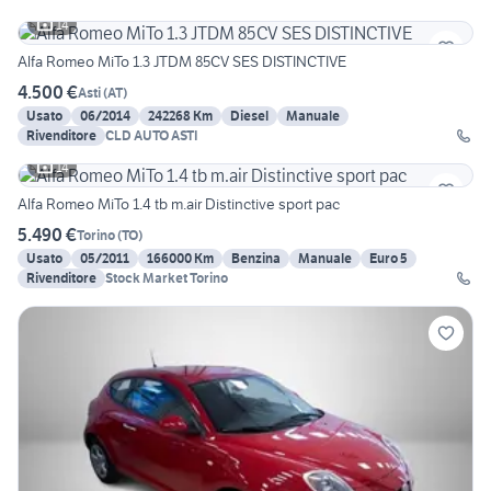
14
Alfa Romeo MiTo 1.3 JTDM 85CV SES DISTINCTIVE
4.500 €
Asti
(
AT
)
Usato
06/2014
242268 Km
Diesel
Manuale
Rivenditore
CLD AUTO ASTI
14
Alfa Romeo MiTo 1.4 tb m.air Distinctive sport pac
5.490 €
Torino
(
TO
)
Usato
05/2011
166000 Km
Benzina
Manuale
Euro 5
Rivenditore
Stock Market Torino