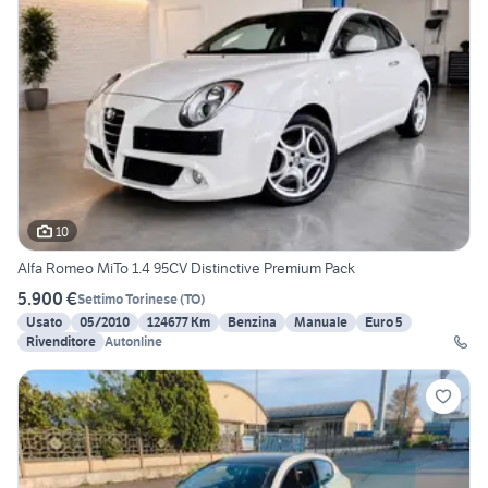
10
Alfa Romeo MiTo 1.4 95CV Distinctive Premium Pack
5.900 €
Settimo Torinese
(
TO
)
Usato
05/2010
124677 Km
Benzina
Manuale
Euro 5
Rivenditore
Autonline