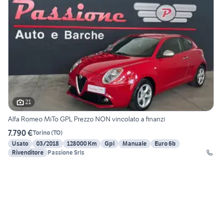
21
Alfa Romeo MiTo GPL Prezzo NON vincolato a finanzi
7.790 €
Torino
(
TO
)
Usato
03/2018
128000 Km
Gpl
Manuale
Euro 6b
Rivenditore
Passione Srls