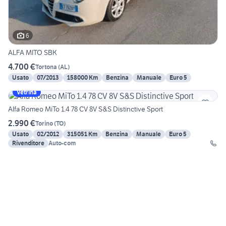
6
ALFA MITO SBK
4.700 €
Tortona
(
AL
)
Usato
07/2013
158000 Km
Benzina
Manuale
Euro 5
Vetrina
Alfa Romeo MiTo 1.4 78 CV 8V S&S Distinctive Sport
2.990 €
Torino
(
TO
)
Usato
02/2012
315051 Km
Benzina
Manuale
Euro 5
Rivenditore
Auto-com