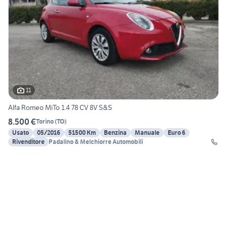
11
Alfa Romeo MiTo 1.4 78 CV 8V S&S
8.500 €
Torino
(
TO
)
Usato
05/2016
51500 Km
Benzina
Manuale
Euro 6
Rivenditore
Padalino & Melchiorre Automobili