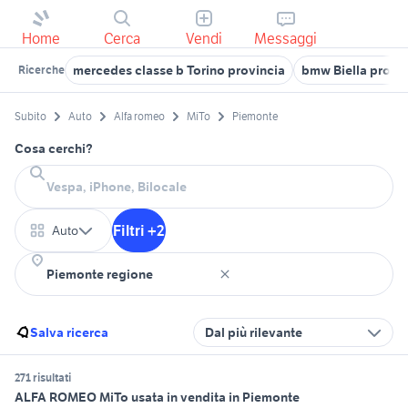
Home
Cerca
Vendi
Messaggi
mercedes classe b Torino provincia
bmw Biella provi
Ricerche
Subito
Auto
Alfa romeo
MiTo
Piemonte
Cosa cerchi?
Filtri +2
Auto
Salva ricerca
Dal più rilevante
271 risultati
ALFA ROMEO MiTo usata in vendita in Piemonte