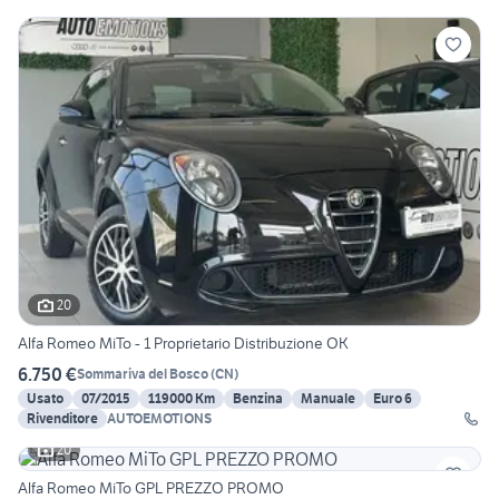
20
Alfa Romeo MiTo - 1 Proprietario Distribuzione OK
6.750 €
Sommariva del Bosco
(
CN
)
Usato
07/2015
119000 Km
Benzina
Manuale
Euro 6
Rivenditore
AUTOEMOTIONS
20
Alfa Romeo MiTo GPL PREZZO PROMO