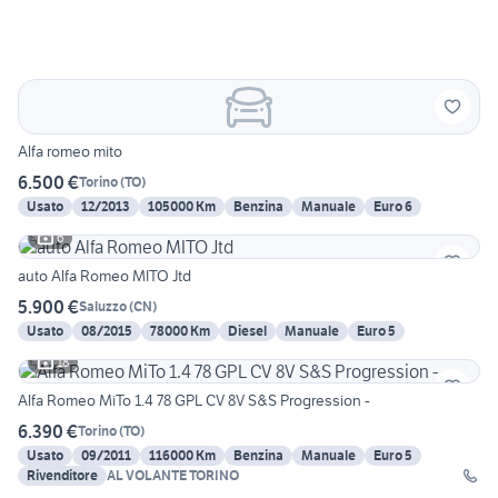
Alfa romeo mito
6.500 €
Torino
(
TO
)
Usato
12/2013
105000 Km
Benzina
Manuale
Euro 6
6
auto Alfa Romeo MITO Jtd
5.900 €
Saluzzo
(
CN
)
Usato
08/2015
78000 Km
Diesel
Manuale
Euro 5
18
Alfa Romeo MiTo 1.4 78 GPL CV 8V S&S Progression -
6.390 €
Torino
(
TO
)
Usato
09/2011
116000 Km
Benzina
Manuale
Euro 5
Rivenditore
AL VOLANTE TORINO