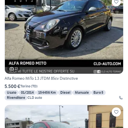
13
Alfa Romeo MiTo 1.3 JTDM 85cv Distinctive
5.500 €
Torino
(
TO
)
Usato
01/2014
154456 Km
Diesel
Manuale
Euro 5
Rivenditore
CLD auto