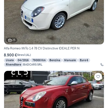
25
Alfa Romeo MiTo 1.4 78 CV Distinctive IDEALE PER N
8.900 €
Strevi
(
AL
)
Usato
04/2016
79000 Km
Benzina
Manuale
Euro 6
Rivenditore
BADCARS SRL