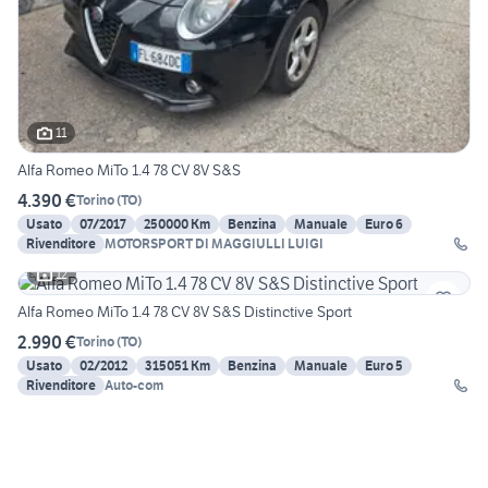
11
Alfa Romeo MiTo 1.4 78 CV 8V S&S
4.390 €
Torino
(
TO
)
Usato
07/2017
250000 Km
Benzina
Manuale
Euro 6
Rivenditore
MOTORSPORT DI MAGGIULLI LUIGI
12
Alfa Romeo MiTo 1.4 78 CV 8V S&S Distinctive Sport
2.990 €
Torino
(
TO
)
Usato
02/2012
315051 Km
Benzina
Manuale
Euro 5
Rivenditore
Auto-com