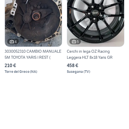
4
5
3030052310 CAMBIO MANUALE
Cerchi in lega OZ Racing
5M TOYOTA YARIS I REST (
Leggera HLT 8x18 Yaris GR
210 €
458 €
Torre del Greco
(
NA
)
Susegana
(
TV
)