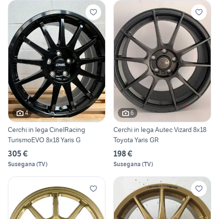
4
6
Cerchi in lega CinelRacing
Cerchi in lega Autec Vizard 8x18
TurismoEVO 8x18 Yaris G
Toyota Yaris GR
305 €
198 €
Susegana
(
TV
)
Susegana
(
TV
)