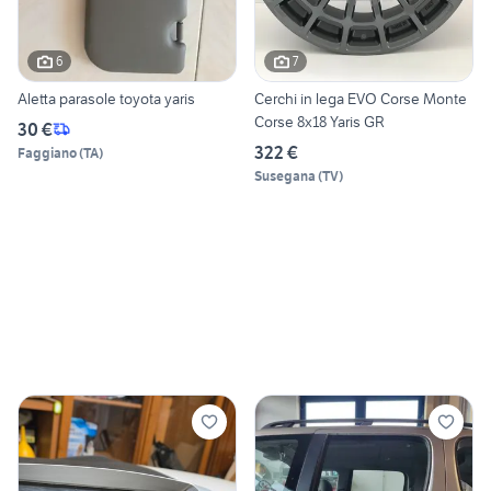
6
7
Aletta parasole toyota yaris
Cerchi in lega EVO Corse Monte
Corse 8x18 Yaris GR
30 €
322 €
Faggiano
(
TA
)
Susegana
(
TV
)