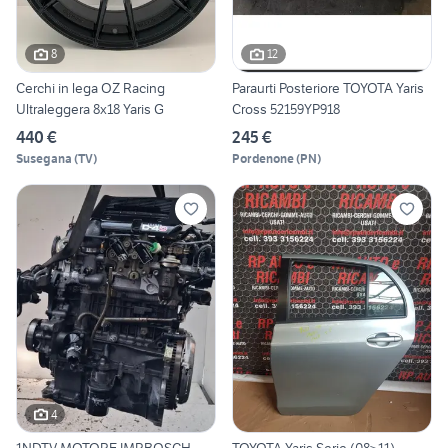
8
12
Cerchi in lega OZ Racing
Paraurti Posteriore TOYOTA Yaris
Ultraleggera 8x18 Yaris G
Cross 52159YP918
440 €
245 €
Susegana
(
TV
)
Pordenone
(
PN
)
4