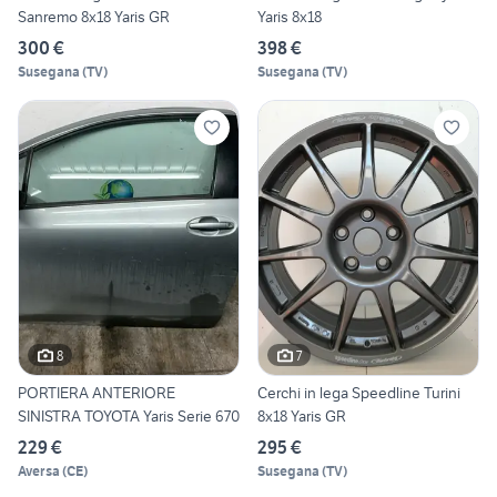
Sanremo 8x18 Yaris GR
Yaris 8x18
300 €
398 €
Susegana
(
TV
)
Susegana
(
TV
)
8
7
PORTIERA ANTERIORE
Cerchi in lega Speedline Turini
SINISTRA TOYOTA Yaris Serie 670
8x18 Yaris GR
229 €
295 €
Aversa
(
CE
)
Susegana
(
TV
)