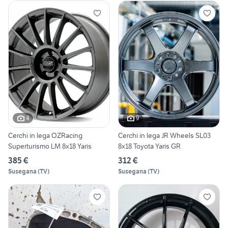
4
9
Cerchi in lega OZRacing
Cerchi in lega JR Wheels SL03
Superturismo LM 8x18 Yaris
8x18 Toyota Yaris GR
385 €
312 €
Susegana
(
TV
)
Susegana
(
TV
)