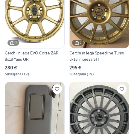
7
7
Cerchi in lega EVO Corse ZAR
Cerchi in lega Speedline Turini
8x18 Yaris GR
8x18 Impreza STI
280 €
295 €
Susegana
(
TV
)
Susegana
(
TV
)