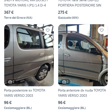
1NDTV MOTORE IMP.BOSCH
TOYOTA Yaris Serie (08>11)
TOYOTA YARIS I (P1) 1.4 D-4
PORTIERA POSTERIORE SIN
367 €
275 €
Torre del Greco
(
NA
)
Gazzuolo
(
MN
)
2
2
Porta posteriore sx TOYOTA
Porta anteriore dx nuda TOYOTA
YARIS VERSO 2003
YARIS VERSO 2003
96 €
96 €
Cesiomaggiore
(
BL
)
Cesiomaggiore
(
BL
)