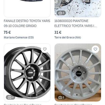
4
FANALE DESTRO TOYOTA YARIS
1608000020 PIANTONE
09-10 COLORE GRIGIO
ELETTRICO TOYOTA YARIS I
REST
75 €
31 €
Mariano Comense
(
CO
)
Torre del Greco
(
NA
)
4
8