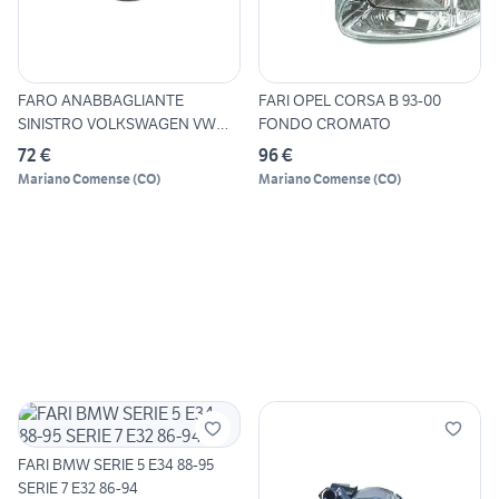
FARO ANABBAGLIANTE
FARI OPEL CORSA B 93-00
SINISTRO VOLKSWAGEN VW
FONDO CROMATO
FOX 05-1
72 €
96 €
Mariano Comense
(
CO
)
Mariano Comense
(
CO
)
FARI BMW SERIE 5 E34 88-95
SERIE 7 E32 86-94