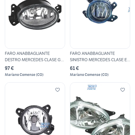
FARO ANABBAGLIANTE
FARO ANABBAGLIANTE
DESTRO MERCEDES CLASE G
SINISTRO MERCEDES CLASE E
W463 07
W212
97 €
61 €
Mariano Comense
(
CO
)
Mariano Comense
(
CO
)