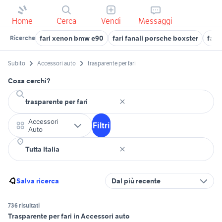
Home
Cerca
Vendi
Messaggi
fari xenon bmw e90
fari fanali porsche boxster
fari 
Ricerche
Subito
Accessori auto
trasparente per fari
Cosa cerchi?
Accessori
Filtri
Auto
Salva ricerca
Dal più recente
736 risultati
Trasparente per fari in Accessori auto