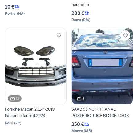
barchetta
10 €
200 €
Portici
(
NA
)
Roma
(
RM
)
13
6
Porsche Macan 2014>2019
SAAB 93 NG KIT FANALI
Paraurti e fari led 2023
POSTERIORI ICE BLOCK LOOK
Forli'
(
FC
)
350 €
Monza
(
MB
)