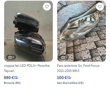
6
5
coppia fari LED PDLS+ Porsche
Faro anteriore Sx, Ford Focus
Taycan
2011-2015 MK3
890 €
100 €
Brescia
(
BS
)
San Marcellino
(
CE
)