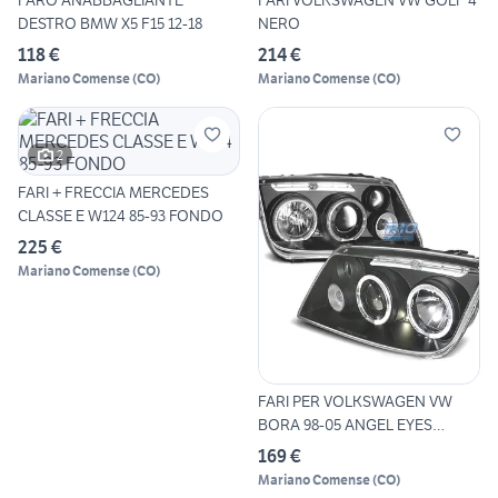
FARO ANABBAGLIANTE
FARI VOLKSWAGEN VW GOLF 4
DESTRO BMW X5 F15 12-18
NERO
118 €
214 €
Mariano Comense
(
CO
)
Mariano Comense
(
CO
)
2
FARI + FRECCIA MERCEDES
CLASSE E W124 85-93 FONDO
225 €
Mariano Comense
(
CO
)
FARI PER VOLKSWAGEN VW
BORA 98-05 ANGEL EYES
FONDO
169 €
Mariano Comense
(
CO
)