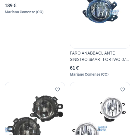
189 €
Mariano Comense
(
CO
)
FARO ANABBAGLIANTE
SINISTRO SMART FORTWO 07-
14
61 €
Mariano Comense
(
CO
)