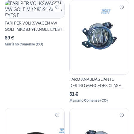
FARI PER VOLKSWAGEN VW
GOLF MK2 83-91 ANGEL EYES F
89 €
Mariano Comense
(
CO
)
FARO ANABBAGLIANTE
DESTRO MERCEDES CLASE
GLK X204
61 €
Mariano Comense
(
CO
)