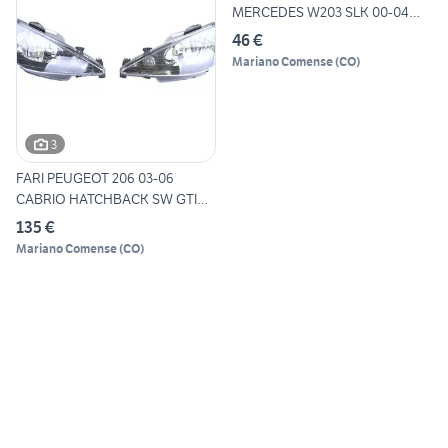
MERCEDES W203 SLK 00-04
CRIST
46 €
Mariano Comense
(
CO
)
3
FARI PEUGEOT 206 03-06
CABRIO HATCHBACK SW GTI
NER
135 €
Mariano Comense
(
CO
)