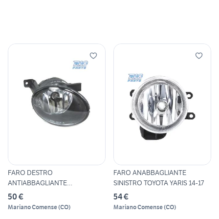
FARO DESTRO
FARO ANABBAGLIANTE
ANTIABBAGLIANTE
SINISTRO TOYOTA YARIS 14-17
VOLKSWAGEN VW VARI MOD
50 €
54 €
Mariano Comense
(
CO
)
Mariano Comense
(
CO
)