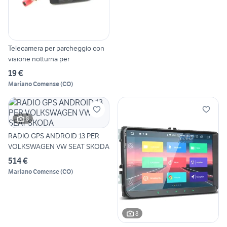
Telecamera per parcheggio con
visione notturna per
19 €
Mariano Comense
(
CO
)
8
RADIO GPS ANDROID 13 PER
VOLKSWAGEN VW SEAT SKODA
514 €
Mariano Comense
(
CO
)
8