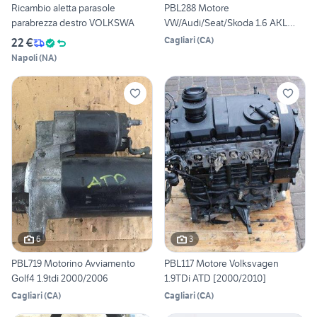
Ricambio aletta parasole
PBL288 Motore
parabrezza destro VOLKSWA
VW/Audi/Seat/Skoda 1.6 AKL
[95/07]
Cagliari
(
CA
)
22 €
Napoli
(
NA
)
6
3
PBL719 Motorino Avviamento
PBL117 Motore Volksvagen
Golf4 1.9tdi 2000/2006
1.9TDi ATD [2000/2010]
Cagliari
(
CA
)
Cagliari
(
CA
)