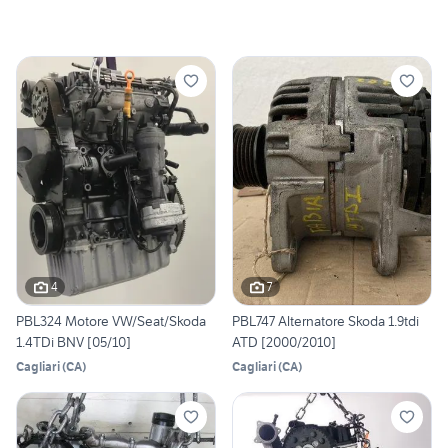
4
7
PBL324 Motore VW/Seat/Skoda
PBL747 Alternatore Skoda 1.9tdi
1.4TDi BNV [05/10]
ATD [2000/2010]
Cagliari
(
CA
)
Cagliari
(
CA
)