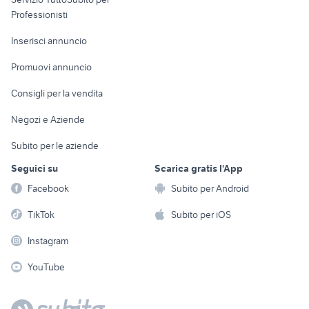
Informatica
Animali
Professionisti
Arredamento e
Console e
Accessori per
Casalinghi
Inserisci annuncio
Videogiochi
animali
Elettrodomestici
Promuovi annuncio
Audio/Video
Musica e Film
Giardino e Fai da te
Consigli per la vendita
Fotografia
Libri e Riviste
Abbigliamento e
Negozi e Aziende
Telefonia
Strumenti Musicali
Accessori
Subito per le aziende
Sports
Tutto per i bambini
Seguici su
Scarica gratis l'App
Biciclette
Facebook
Subito per Android
Collezionismo
TikTok
Subito per iOS
Instagram
YouTube