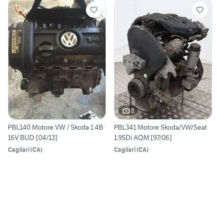
8
PBL140 Motore VW / Skoda 1.4B
PBL341 Motore Skoda/VW/Seat
16V BUD [04/13]
1.9SDi AQM [97/06]
Cagliari
(
CA
)
Cagliari
(
CA
)