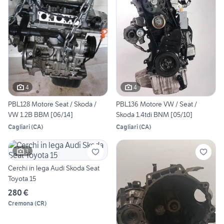
4
4
PBL128 Motore Seat / Skoda /
PBL136 Motore VW / Seat /
VW 1.2B BBM [06/14]
Skoda 1.4tdi BNM [05/10]
Cagliari
(
CA
)
Cagliari
(
CA
)
3
Cerchi in lega Audi Skoda Seat
Toyota 15
280 €
Cremona
(
CR
)