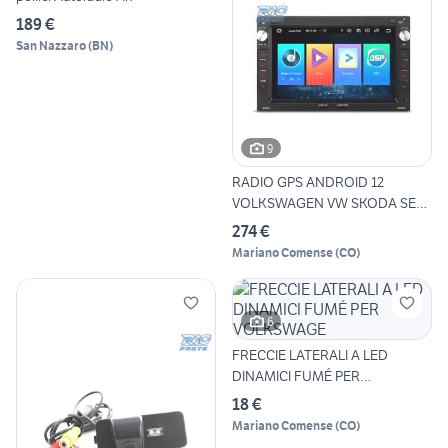
189 €
San Nazzaro
(
BN
)
9
RADIO GPS ANDROID 12
VOLKSWAGEN VW SKODA SEAT
WIFI
274 €
Mariano Comense
(
CO
)
6
FRECCIE LATERALI A LED
DINAMICI FUMÉ PER
VOLKSWAGE
18 €
Mariano Comense
(
CO
)