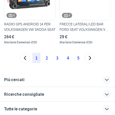
8
4
RADIO GPS ANDROID 14 PER
FRECCE LATERALI LED BAR
VOLKSWAGEN VW SKODA SEAT
FORD SEAT VOLKSWAGEN VW
CR
264 €
29 €
Mariano Comense
(
CO
)
Mariano Comense
(
CO
)
1
2
3
4
5
Più cercati
Correlati
Richerche simili
Suggerimenti
Ricerche consigliate
volkswagen polo
volkswagen polo
volkswagen polo
2010 auto
highline
Umbria
toyota rav4
alfa 90
Tutte le categorie
adesivi volkswagen
volkswagen polo
auto usate mantova
fiat 1100 anni 50
ford mondeo