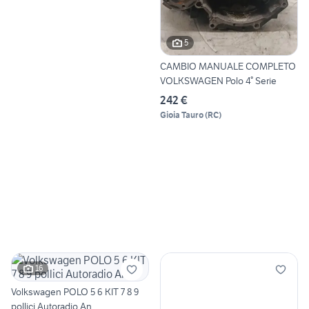
5
CAMBIO MANUALE COMPLETO
VOLKSWAGEN Polo 4° Serie
242 €
Gioia Tauro
(
RC
)
16
Volkswagen POLO 5 6 KIT 7 8 9
pollici Autoradio An