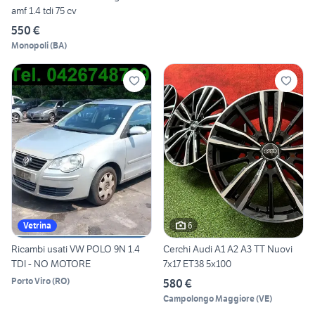
amf 1.4 tdi 75 cv
550 €
Monopoli
(
BA
)
6
Vetrina
Ricambi usati VW POLO 9N 1.4
Cerchi Audi A1 A2 A3 TT Nuovi
TDI - NO MOTORE
7x17 ET38 5x100
Porto Viro
(
RO
)
580 €
Campolongo Maggiore
(
VE
)