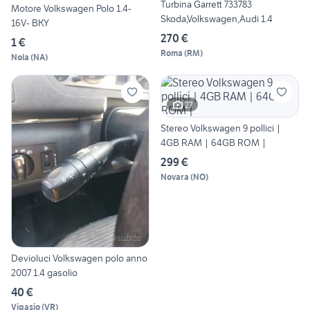
Turbina Garrett 733783
Motore Volkswagen Polo 1.4-
Skoda,Volkswagen,Audi 1.4
16V- BKY
270 €
1 €
Roma
(
RM
)
Nola
(
NA
)
27
Stereo Volkswagen 9 pollici |
4GB RAM | 64GB ROM |
299 €
Novara
(
NO
)
Devioluci Volkswagen polo anno
2007 1.4 gasolio
40 €
Vigasio
(
VR
)