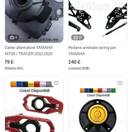
4
15
Carter alternatore YAMAHA
Pedane arretrate racing per
MT09 / TRACER 2013 2020
YAMAHA
79 €
240 €
Milano
(
MI
)
Lissone
(
MB
)