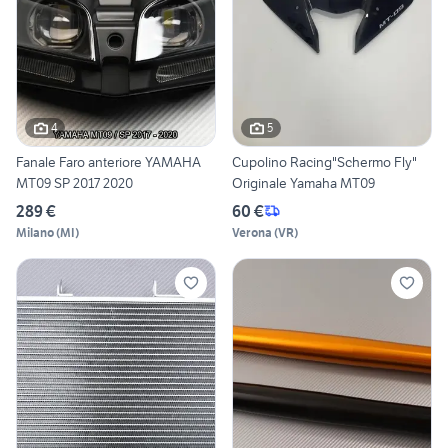
4
5
Fanale Faro anteriore YAMAHA
Cupolino Racing"Schermo Fly"
MT09 SP 2017 2020
Originale Yamaha MT09
289 €
60 €
Milano
(
MI
)
Verona
(
VR
)