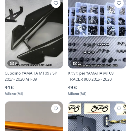
9
16
Cupolino YAMAHA MT09 / SP
Kit viti per YAMAHA MT09
2017 - 2020 MT-09
TRACER 900 2015 - 2020
44 €
49 €
Milano
(
MI
)
Milano
(
MI
)