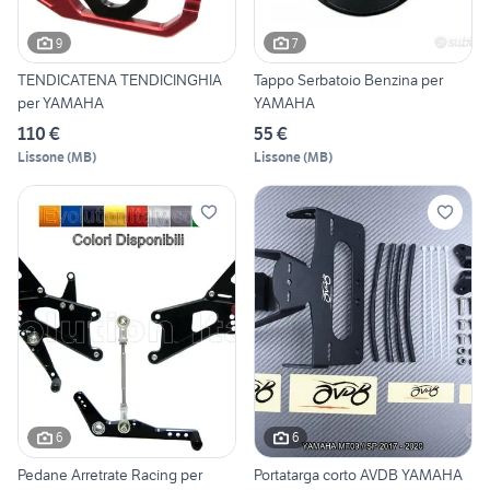
9
7
TENDICATENA TENDICINGHIA
Tappo Serbatoio Benzina per
per YAMAHA
YAMAHA
110 €
55 €
Lissone
(
MB
)
Lissone
(
MB
)
6
6
Pedane Arretrate Racing per
Portatarga corto AVDB YAMAHA