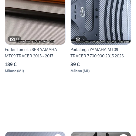
13
19
Foderi forcella SPR YAMAHA
Portatarga YAMAHA MT09
MT09 TRACER 2015 - 2017
TRACER 7 700 900 2015 2026
189 €
39 €
Milano
(
MI
)
Milano
(
MI
)