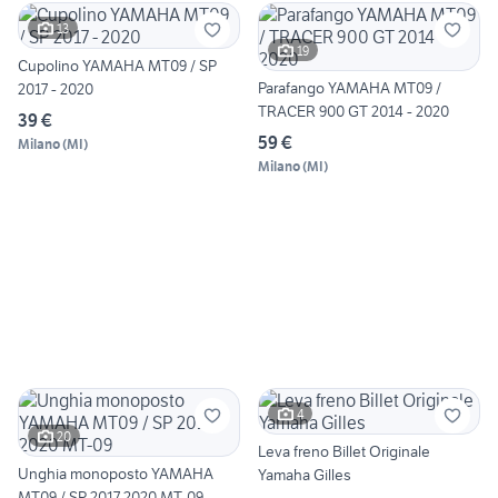
13
19
Cupolino YAMAHA MT09 / SP
Parafango YAMAHA MT09 /
2017 - 2020
TRACER 900 GT 2014 - 2020
39 €
59 €
Milano
(
MI
)
Milano
(
MI
)
4
20
Leva freno Billet Originale
Unghia monoposto YAMAHA
Yamaha Gilles
MT09 / SP 2017 2020 MT-09