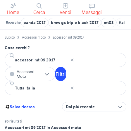
Home
Cerca
Vendi
Messaggi
panda 2017
bmw gs triple black 2017
mt03
fiat p
Ricerche
Subito
Accessori moto
accessori mt 09 2017
Cosa cerchi?
Accessori
Filtri
Moto
Salva ricerca
Dal più recente
95 risultati
Accessori mt 09 2017 in Accessori moto