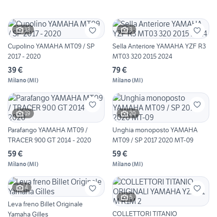
13
3
Cupolino YAMAHA MT09 / SP
Sella Anteriore YAMAHA YZF R3
2017 - 2020
MT03 320 2015 2024
39 €
79 €
Milano
(
MI
)
Milano
(
MI
)
19
20
Parafango YAMAHA MT09 /
Unghia monoposto YAMAHA
TRACER 900 GT 2014 - 2020
MT09 / SP 2017 2020 MT-09
59 €
59 €
Milano
(
MI
)
Milano
(
MI
)
4
5
Leva freno Billet Originale
COLLETTORI TITANIO
Yamaha Gilles