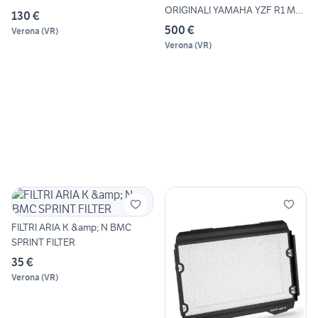
ORIGINALI YAMAHA YZF R1 M
130 €
R1M 2
500 €
Verona
(
VR
)
Verona
(
VR
)
FILTRI ARIA K &amp; N BMC
SPRINT FILTER
35 €
Verona
(
VR
)