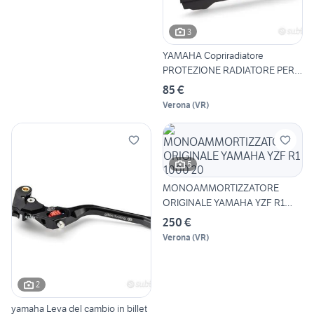
3
YAMAHA Copriradiatore
PROTEZIONE RADIATORE PER
YAM
85 €
Verona
(
VR
)
5
MONOAMMORTIZZATORE
ORIGINALE YAMAHA YZF R1
1000 20
250 €
Verona
(
VR
)
2
yamaha Leva del cambio in billet