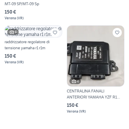
MT-09 SP/MT-09 Sp
150 €
Verona
(
VR
)
4
raddrizzatore regolatore di
tensione yamaha r1 r1m
150 €
Verona
(
VR
)
4
CENTRALINA FANALI
ANTERIORI YAMAHA YZF R1
R1M R6 T
150 €
Verona
(
VR
)