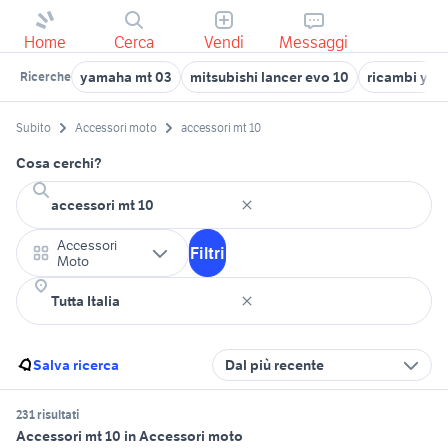
Home
Cerca
Vendi
Messaggi
yamaha mt 03
mitsubishi lancer evo 10
ricambi yam
Ricerche
Subito
Accessori moto
accessori mt 10
Cosa cerchi?
Accessori
Filtri
Moto
Salva ricerca
Dal più recente
231 risultati
Accessori mt 10 in Accessori moto