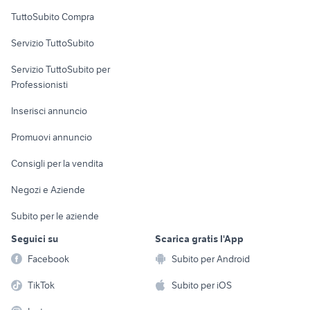
Uffici e Locali
TuttoSubito Compra
commerciali
Servizio TuttoSubito
elettronica
per la casa e la
sports e hobby
Servizio TuttoSubito per
persona
Informatica
Animali
Professionisti
Arredamento e
Console e
Accessori per
Casalinghi
Inserisci annuncio
Videogiochi
animali
Elettrodomestici
Promuovi annuncio
Audio/Video
Musica e Film
Giardino e Fai da te
Consigli per la vendita
Fotografia
Libri e Riviste
Abbigliamento e
Negozi e Aziende
Telefonia
Strumenti Musicali
Accessori
Subito per le aziende
Sports
Tutto per i bambini
Seguici su
Scarica gratis l'App
Biciclette
Facebook
Subito per Android
Collezionismo
TikTok
Subito per iOS