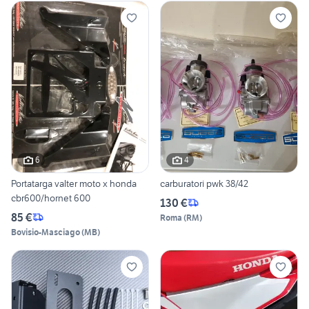
6
4
Portatarga valter moto x honda
carburatori pwk 38/42
cbr600/hornet 600
130 €
85 €
Roma
(
RM
)
Bovisio-Masciago
(
MB
)