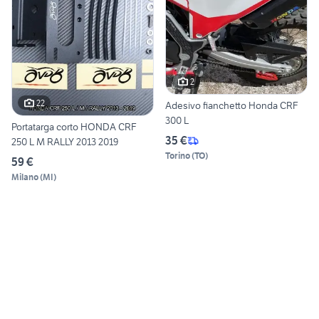
2
22
Adesivo fianchetto Honda CRF
300 L
Portatarga corto HONDA CRF
35 €
250 L M RALLY 2013 2019
Torino
(
TO
)
59 €
Milano
(
MI
)