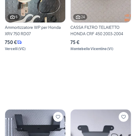
6
24
Ammortizzatore WP per Honda
CASSA FILTRO TELAIETTO
XRV 750 RD07
HONDA CRF 450 2003-2004
750 €
75 €
Vercelli
(
VC
)
Montebello Vicentino
(
VI
)