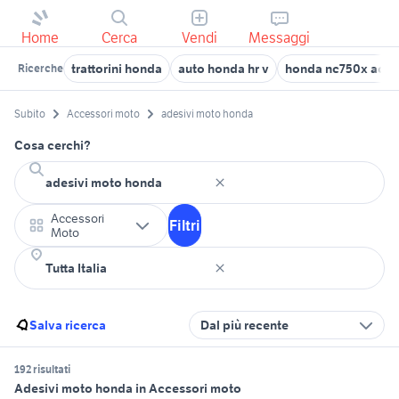
Home
Cerca
Vendi
Messaggi
trattorini honda
auto honda hr v
honda nc750x acce
Ricerche
Subito
Accessori moto
adesivi moto honda
Cosa cerchi?
Accessori
Filtri
Moto
Salva ricerca
Dal più recente
192 risultati
Adesivi moto honda in Accessori moto