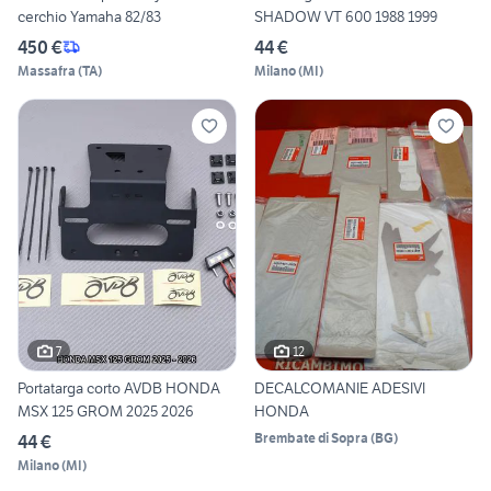
cerchio Yamaha 82/83
SHADOW VT 600 1988 1999
450 €
44 €
Massafra
(
TA
)
Milano
(
MI
)
7
12
Portatarga corto AVDB HONDA
DECALCOMANIE ADESIVI
MSX 125 GROM 2025 2026
HONDA
Brembate di Sopra
(
BG
)
44 €
Milano
(
MI
)