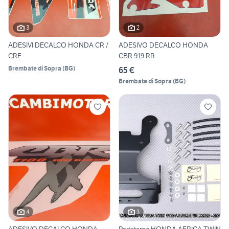
3
2
ADESIVI DECALCO HONDA CR /
ADESIVO DECALCO HONDA
CRF
CBR 919 RR
Brembate di Sopra
(
BG
)
65 €
Brembate di Sopra
(
BG
)
4
3