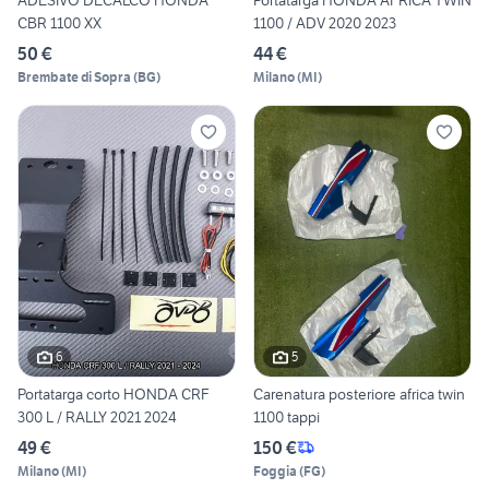
ADESIVO DECALCO HONDA
Portatarga HONDA AFRICA TWIN
CBR 1100 XX
1100 / ADV 2020 2023
50 €
44 €
Brembate di Sopra
(
BG
)
Milano
(
MI
)
6
5
Portatarga corto HONDA CRF
Carenatura posteriore africa twin
300 L / RALLY 2021 2024
1100 tappi
49 €
150 €
Milano
(
MI
)
Foggia
(
FG
)