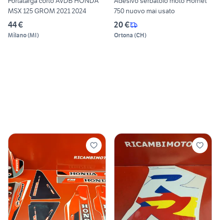
Portatarga corto AVDB HONDA
Adesivo serbatoio moto Hornet
MSX 125 GROM 2021 2024
750 nuovo mai usato
44 €
20 €
Milano
(
MI
)
Ortona
(
CH
)