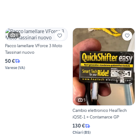
6
Pacco lamellare VForce 3 Moto
Tassinari nuovo
50 €
Varese
(
VA
)
5
Cambio elettronico HealTech
iQSE-1 + Contamarce GP
130 €
Chiari
(
BS
)