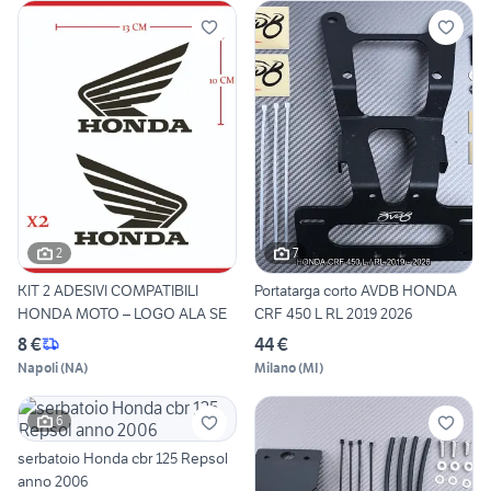
2
7
KIT 2 ADESIVI COMPATIBILI
Portatarga corto AVDB HONDA
HONDA MOTO – LOGO ALA SE
CRF 450 L RL 2019 2026
8 €
44 €
Napoli
(
NA
)
Milano
(
MI
)
6
serbatoio Honda cbr 125 Repsol
anno 2006