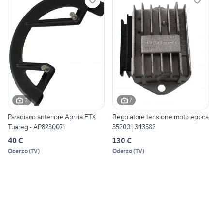
2
7
Paradisco anteriore Aprilia ETX
Regolatore tensione moto epoca
Tuareg - AP8230071
352001 343582
40 €
130 €
Oderzo
(
TV
)
Oderzo
(
TV
)