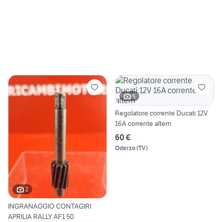
5
Regolatore corrente Ducati 12V
16A corrente altern
60 €
Oderzo
(
TV
)
2
INGRANAGGIO CONTAGIRI
APRILIA RALLY AF1 50