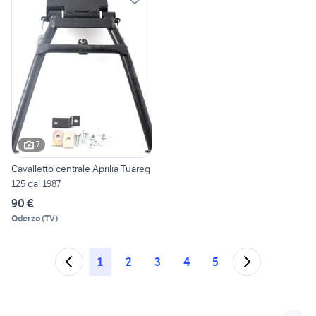
7
Cavalletto centrale Aprilia Tuareg
125 dal 1987
90 €
Oderzo
(
TV
)
1
2
3
4
5