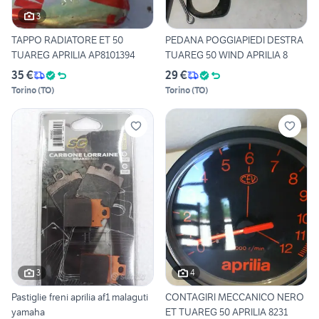
3
TAPPO RADIATORE ET 50
PEDANA POGGIAPIEDI DESTRA
TUAREG APRILIA AP8101394
TUAREG 50 WIND APRILIA 8
35 €
29 €
Torino
(
TO
)
Torino
(
TO
)
3
4
Pastiglie freni aprilia af1 malaguti
CONTAGIRI MECCANICO NERO
yamaha
ET TUAREG 50 APRILIA 8231