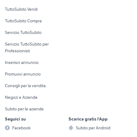
Case vacanza
TuttoSubito Vendi
Uffici e Locali
TuttoSubito Compra
commerciali
Servizio TuttoSubito
elettronica
per la casa e la
sports e hobby
Servizio TuttoSubito per
persona
Informatica
Animali
Professionisti
Arredamento e
Console e
Accessori per
Casalinghi
Inserisci annuncio
Videogiochi
animali
Elettrodomestici
Promuovi annuncio
Audio/Video
Musica e Film
Giardino e Fai da te
Consigli per la vendita
Fotografia
Libri e Riviste
Abbigliamento e
Negozi e Aziende
Telefonia
Strumenti Musicali
Accessori
Subito per le aziende
Sports
Tutto per i bambini
Seguici su
Scarica gratis l'App
Biciclette
Facebook
Subito per Android
Collezionismo