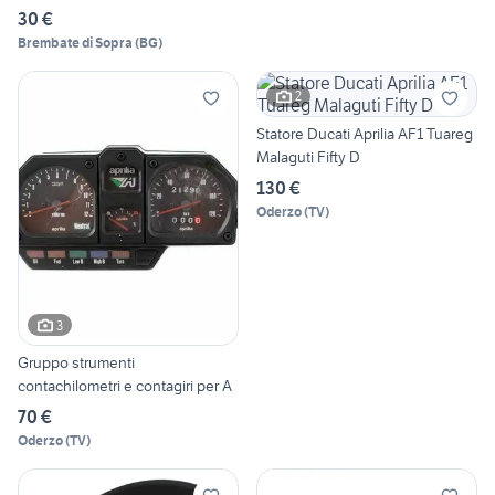
30 €
Brembate di Sopra
(
BG
)
2
Statore Ducati Aprilia AF1 Tuareg
Malaguti Fifty D
130 €
Oderzo
(
TV
)
3
Gruppo strumenti
contachilometri e contagiri per A
70 €
Oderzo
(
TV
)