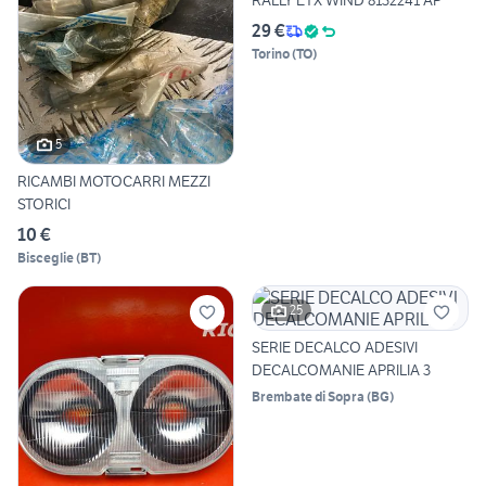
RALLY ETX WIND 8132241 AP
29 €
Torino
(
TO
)
5
RICAMBI MOTOCARRI MEZZI
STORICI
10 €
Bisceglie
(
BT
)
25
SERIE DECALCO ADESIVI
DECALCOMANIE APRILIA 3
Brembate di Sopra
(
BG
)