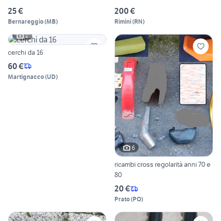
25 €
200 €
Bernareggio
(
MB
)
Rimini
(
RN
)
2
cerchi da 16
60 €
Martignacco
(
UD
)
6
ricambi cross regolarità anni 70 e
80
20 €
Prato
(
PO
)