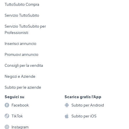
TuttoSubito Compra
commerciali
Servizio TuttoSubito
elettronica
per la casa e la
sports e hobby
Servizio TuttoSubito per
persona
Informatica
Animali
Professionisti
Arredamento e
Console e
Accessori per
Casalinghi
Inserisci annuncio
Videogiochi
animali
Elettrodomestici
Promuovi annuncio
Audio/Video
Musica e Film
Giardino e Fai da te
Consigli per la vendita
Fotografia
Libri e Riviste
Abbigliamento e
Negozi e Aziende
Telefonia
Strumenti Musicali
Accessori
Subito per le aziende
Sports
Tutto per i bambini
Seguici su
Scarica gratis l'App
Biciclette
Facebook
Subito per Android
Collezionismo
TikTok
Subito per iOS
Instagram