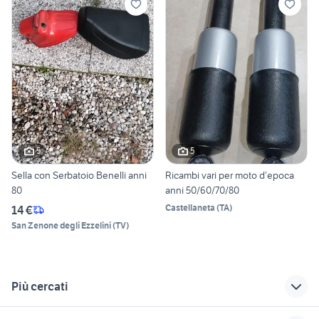
5
5
Sella con Serbatoio Benelli anni
Ricambi vari per moto d’epoca
80
anni 50/60/70/80
Castellaneta
(
TA
)
14 €
San Zenone degli Ezzelini
(
TV
)
Più cercati
Correlati
Richerche simili
Suggerimenti