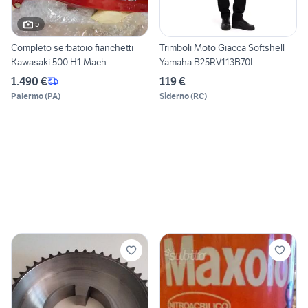
5
Completo serbatoio fianchetti
Trimboli Moto Giacca Softshell
Kawasaki 500 H1 Mach
Yamaha B25RV113B70L
1.490 €
119 €
Palermo
(
PA
)
Siderno
(
RC
)