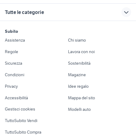
tonale Campania
cagiva mito 125 usata
moto usate viterbo
leggins bianchi
moto usate trapani e
Tutte le categorie
alfa romeo tonale
provincia
xr 600
bmw bianca
moto usate monza
benzina
ducati multistrada
pantaloncini bianchi
naked 125
honda spazio 250
motori
immobili
lavoro e servizi
bianchi methanol fs
usata
frecce bianche
Subito
typhoon 50
cafe racer usate
2017
Auto
Appartamenti
Offerte di lavoro
piaggio ape 50
puma nere e
Assistenza
Chi siamo
ducati monster 937 usata
zero motorcycles usata
bianchi milano
ktm 690 usato
bianche
Accessori Auto
Camere/Posti letto
Servizi
biciclette
bucalo camicie abbigliamento
citroen c4 cactus accessori auto
Regole
Lavora con noi
ktm rc 390 usata
ducati monster
bianchi rekord 745
Moto e Scooter
Ville singole e a
Candidati in cerca di
moto usate trepuzzi
honda pcx 150 accessori moto
bianca
Sicurezza
Sostenibilità
schiera
lavoro
tiguan bianca
scarpe no possible
Accessori Moto
fari posteriori lancia ypsilon
orecchini bianchi
abbigliamento
Condizioni
Magazine
Terreni e rustici
Attrezzature di
Nautica
lavoro
yamaha mt 09 sport tracker usata
moto usate itri
Privacy
Idee regalo
Garage e box
ducati monster 821
ktm 990 accessori moto
Caravan e Camper
Accessibilità
Mappa del sito
Loft, mansarde e
Veicoli commerciali
altro
Gestisci cookies
Modelli auto
Case vacanza
TuttoSubito Vendi
Uffici e Locali
TuttoSubito Compra
commerciali