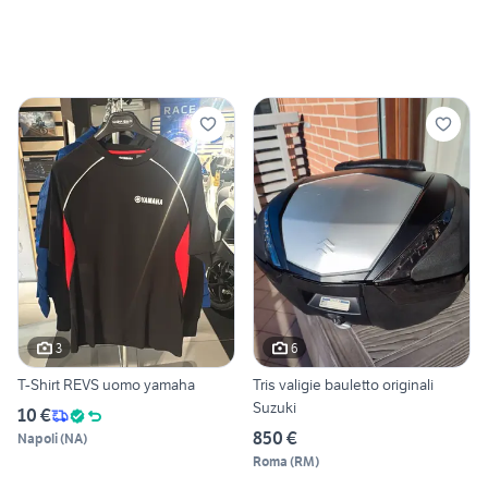
3
6
T-Shirt REVS uomo yamaha
Tris valigie bauletto originali
Suzuki
10 €
850 €
Napoli
(
NA
)
Roma
(
RM
)