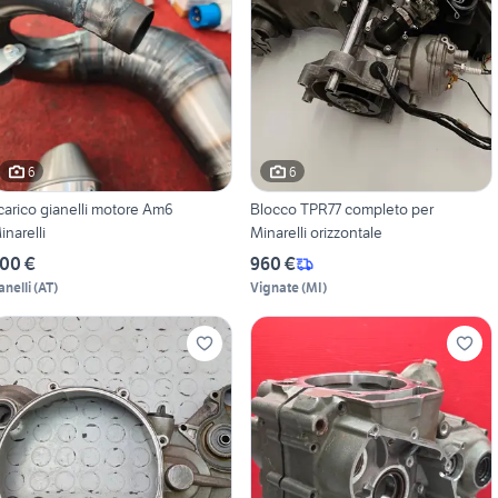
6
6
carico gianelli motore Am6
Blocco TPR77 completo per
inarelli
Minarelli orizzontale
00 €
960 €
anelli
(
AT
)
Vignate
(
MI
)