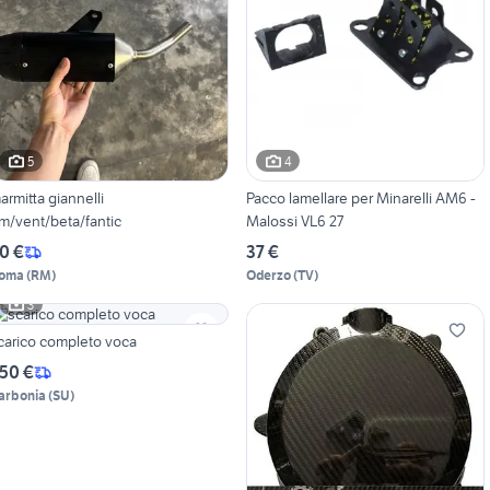
5
4
armitta giannelli
Pacco lamellare per Minarelli AM6 -
m/vent/beta/fantic
Malossi VL6 27
0 €
37 €
oma
(
RM
)
Oderzo
(
TV
)
3
carico completo voca
50 €
arbonia
(
SU
)