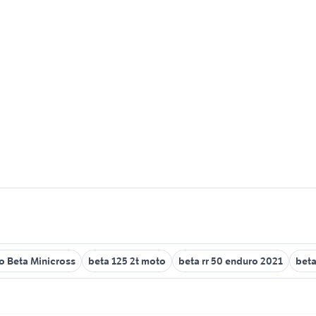
o Beta Minicross
beta 125 2t moto
beta rr 50 enduro 2021
beta