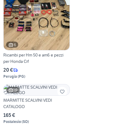
6
Ricambi per Hm 50 e am6 e pezzi
per Honda Crf
20 €
Perugia
(
PG
)
19
MARMITTE SCALVINI VEDI
CATALOGO
165 €
Postalesio
(
SO
)