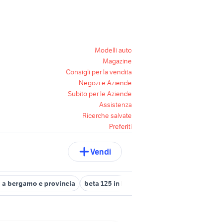
Modelli auto
Magazine
Consigli per la vendita
Negozi e Aziende
Subito per le Aziende
Assistenza
Ricerche salvate
Preferiti
Vendi
 a bergamo e provincia
beta 125 in lombardia
pinne carbonio sp