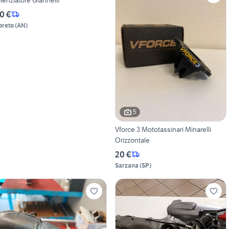
0 €
oreto
(
AN
)
5
Vforce 3 Mototassinari Minarelli
Orizzontale
20 €
Sarzana
(
SP
)