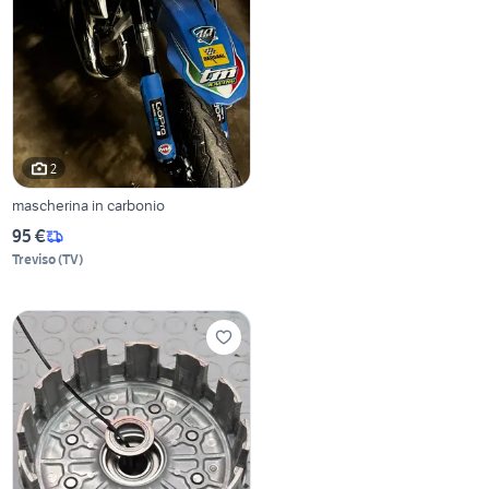
2
mascherina in carbonio
95 €
Treviso
(
TV
)