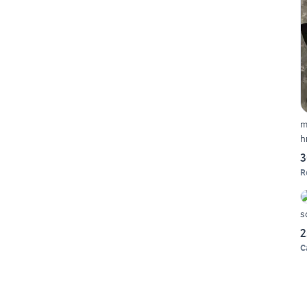
m
h
3
R
s
2
C