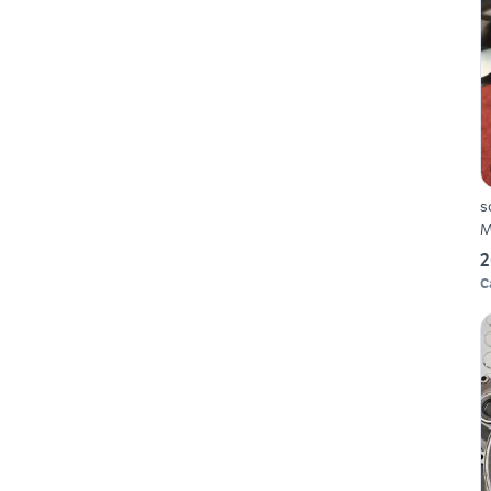
s
M
2
C