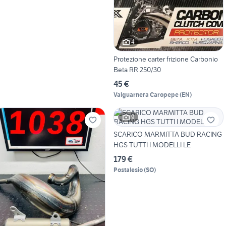
4
Protezione carter frizione Carbonio
Beta RR 250/30
45 €
Valguarnera Caropepe
(
EN
)
9
SCARICO MARMITTA BUD RACING
HGS TUTTI I MODELLI LE
179 €
Postalesio
(
SO
)