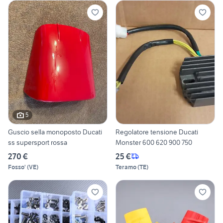
5
Guscio sella monoposto Ducati
Regolatore tensione Ducati
ss supersport rossa
Monster 600 620 900 750
270 €
25 €
Fosso'
(
VE
)
Teramo
(
TE
)