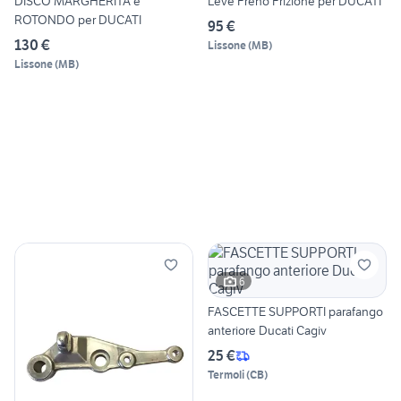
DISCO MARGHERITA e
Leve Freno Frizione per DUCATI
ROTONDO per DUCATI
95 €
130 €
Lissone
(
MB
)
Lissone
(
MB
)
6
FASCETTE SUPPORTI parafango
anteriore Ducati Cagiv
25 €
Termoli
(
CB
)