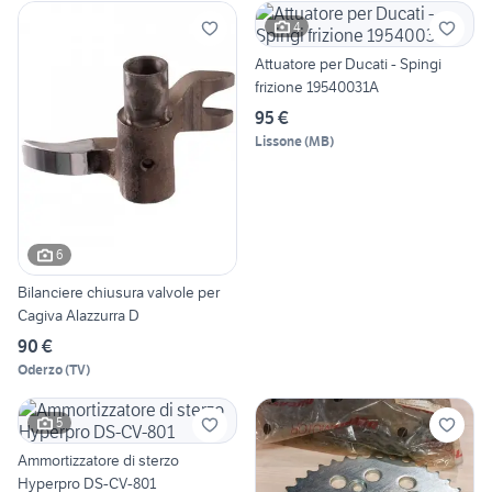
4
Attuatore per Ducati - Spingi
frizione 19540031A
95 €
Lissone
(
MB
)
6
Bilanciere chiusura valvole per
Cagiva Alazzurra D
90 €
Oderzo
(
TV
)
5
Ammortizzatore di sterzo
Hyperpro DS-CV-801