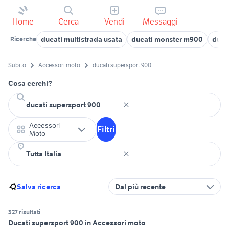
Home
Cerca
Vendi
Messaggi
ducati multistrada usata
ducati monster m900
ducat
Ricerche
Subito
Accessori moto
ducati supersport 900
Cosa cerchi?
Accessori
Filtri
Moto
Salva ricerca
Dal più recente
327 risultati
Ducati supersport 900 in Accessori moto