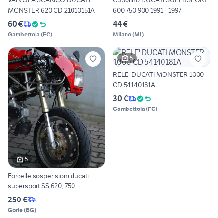
VALVOLA SCARICO DUCATI
Cupolino DUCATI SUPERSPORT
MONSTER 620 CD 21010151A
600 750 900 1991 - 1997
60 €
44 €
Gambettola
(
FC
)
Milano
(
MI
)
5
RELE' DUCATI MONSTER 1000
CD 54140181A
30 €
Gambettola
(
FC
)
5
Forcelle sospensioni ducati
supersport SS 620, 750
250 €
Gorle
(
BG
)