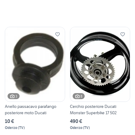
3
8
Anello passacavo parafango
Cerchio posteriore Ducati
posteriore moto Ducati
Monster Superbike 17 502
10 €
490 €
Oderzo
(
TV
)
Oderzo
(
TV
)