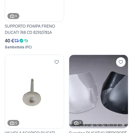
6
SUPPORTO POMPA FRENO
DUCATI 748 CD 82910781A
40 €
Gambettola
(
FC
)
5
7