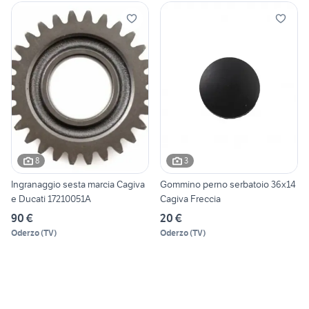
8
3
Ingranaggio sesta marcia Cagiva
Gommino perno serbatoio 36x14
e Ducati 17210051A
Cagiva Freccia
90 €
20 €
Oderzo
(
TV
)
Oderzo
(
TV
)