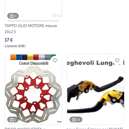
4
TAPPO OLIO MOTORE misura
20x2.5
17 €
Lissone
(
MB
)
2
14