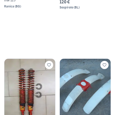
trial 125
120 €
Ranica
(
BG
)
Sospirolo
(
BL
)