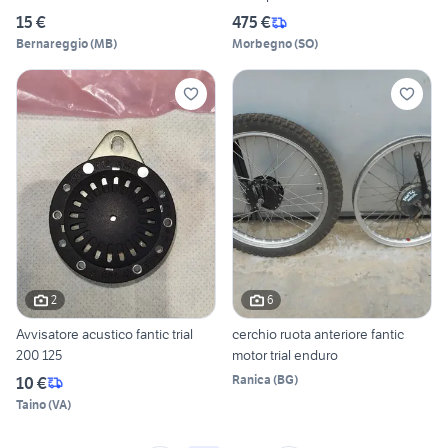
15 €
475 €
Bernareggio
(
MB
)
Morbegno
(
SO
)
2
6
Avvisatore acustico fantic trial
cerchio ruota anteriore fantic
200 125
motor trial enduro
Ranica
(
BG
)
10 €
Taino
(
VA
)