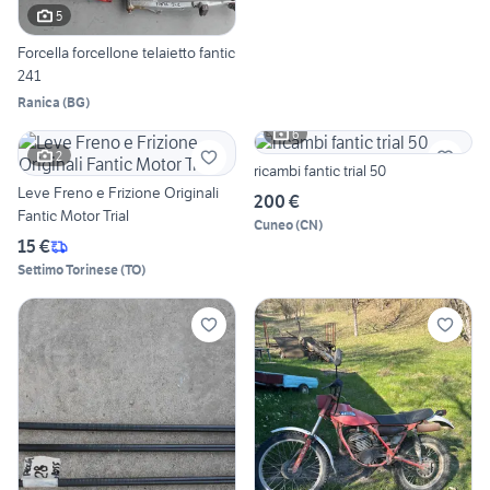
5
Forcella forcellone telaietto fantic
241
Ranica
(
BG
)
6
2
ricambi fantic trial 50
Leve Freno e Frizione Originali
200 €
Fantic Motor Trial
Cuneo
(
CN
)
15 €
Settimo Torinese
(
TO
)