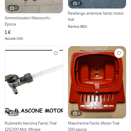
3
3
Parafango anteriore fantic motor
Ammortizzatori Marzocchi -
trial
Epoca
Ranica
(
BG
)
1 €
Azzate
(
VA
)
2
4
Rubinetto benzina Fantic Trial
Mascherina Fantic Motor Trial
125/200 Mot. Minare
200 epoca