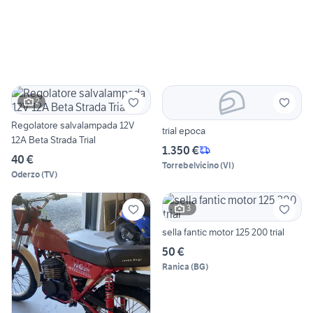
2
Regolatore salvalampada 12V
trial epoca
12A Beta Strada Trial
1.350 €
40 €
Torrebelvicino
(
VI
)
Oderzo
(
TV
)
3
sella fantic motor 125 200 trial
50 €
Ranica
(
BG
)