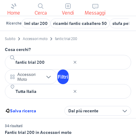
Home
Cerca
Vendi
Messaggi
lml star 200
ricambi fantic caballero 50
stufa pellet
Ricerche
Subito
Accessori moto
fantic trial 200
Cosa cerchi?
Accessori
Filtri
Moto
Salva ricerca
Dal più recente
34 risultati
Fantic trial 200 in Accessori moto