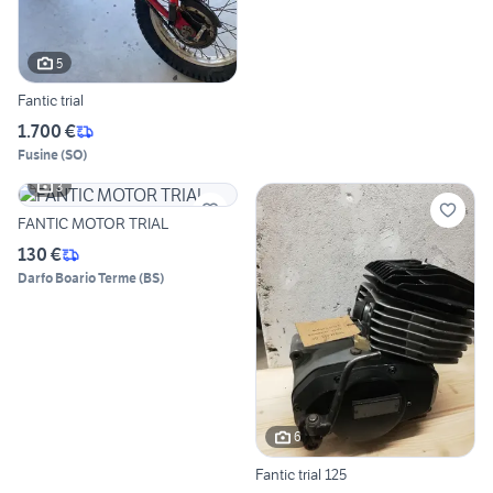
5
Fantic trial
1.700 €
Fusine
(
SO
)
3
FANTIC MOTOR TRIAL
130 €
Darfo Boario Terme
(
BS
)
6
Fantic trial 125