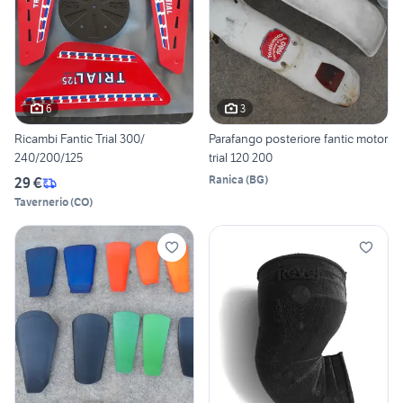
6
3
Ricambi Fantic Trial 300/
Parafango posteriore fantic motor
240/200/125
trial 120 200
Ranica
(
BG
)
29 €
Tavernerio
(
CO
)