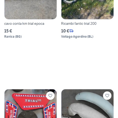
cavo conta km trial epoca
Ricambi fantic trial 200
15 €
10 €
Ranica
(
BG
)
Voltago Agordino
(
BL
)