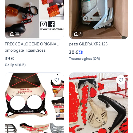
30
2
FRECCE ALOGENE ORIGINALI
pezzi GILERA XR2 125
omologate TizianCross
30 €
39 €
Tresnuraghes
(
OR
)
Gallipoli
(
LE
)