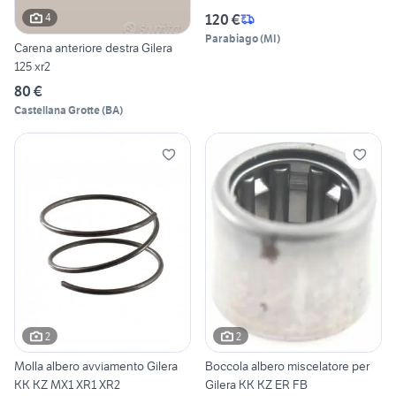
120 €
4
Parabiago
(
MI
)
Carena anteriore destra Gilera
125 xr2
80 €
Castellana Grotte
(
BA
)
2
2
Molla albero avviamento Gilera
Boccola albero miscelatore per
KK KZ MX1 XR1 XR2
Gilera KK KZ ER FB