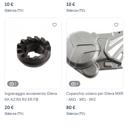
10 €
10 €
Oderzo
(
TV
)
Oderzo
(
TV
)
2
4
Ingranaggio avviamento Gilera
Coperchio volano per Gilera MXR
KK KZ RX RV ER FB
- MX1 - XR1 - XR2
20 €
80 €
Oderzo
(
TV
)
Oderzo
(
TV
)