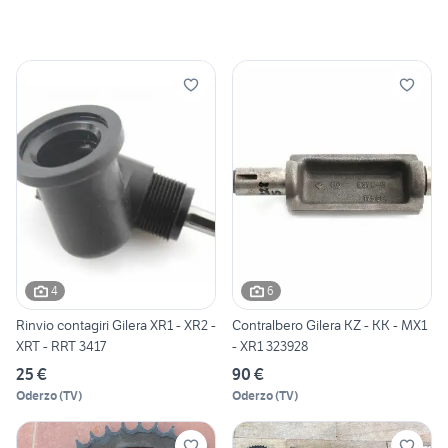
4
6
Rinvio contagiri Gilera XR1 - XR2 -
Contralbero Gilera KZ - KK - MX1
XRT - RRT 3417
- XR1 323928
25 €
90 €
Oderzo
(
TV
)
Oderzo
(
TV
)