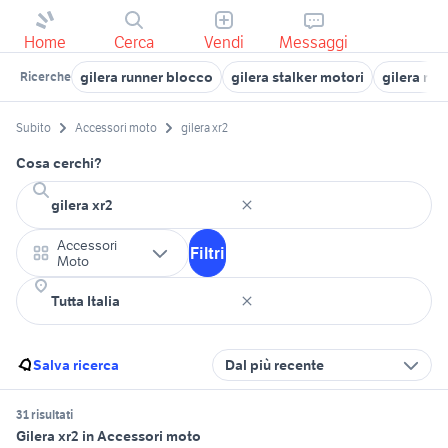
Home
Cerca
Vendi
Messaggi
gilera runner blocco
gilera stalker motori
gilera run
Ricerche
Subito
Accessori moto
gilera xr2
Cosa cerchi?
Accessori
Filtri
Moto
Salva ricerca
Dal più recente
31 risultati
Gilera xr2 in Accessori moto