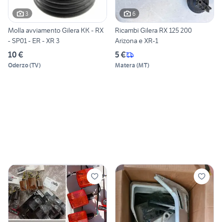
3
6
Molla avviamento Gilera KK - RX
Ricambi Gilera RX 125 200
- SP01 - ER - XR 3
Arizona e XR-1
10 €
5 €
Oderzo
(
TV
)
Matera
(
MT
)