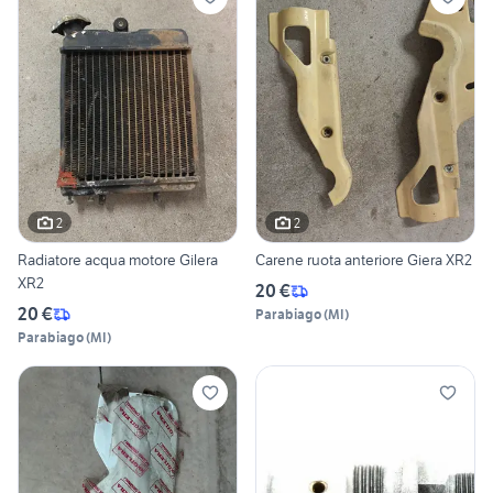
2
2
Radiatore acqua motore Gilera
Carene ruota anteriore Giera XR2
XR2
20 €
20 €
Parabiago
(
MI
)
Parabiago
(
MI
)