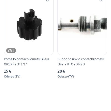
2
Pomello contachilometri Gilera
Supporto rinvio contachilometri
XR1 XR2 341717
Gilera RTX e XR2 3
15 €
28 €
Oderzo
(
TV
)
Oderzo
(
TV
)