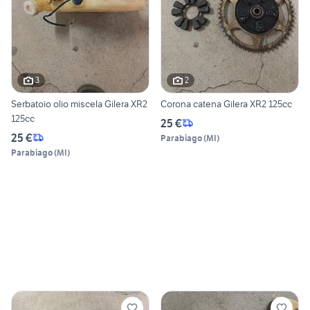
3
2
Serbatoio olio miscela Gilera XR2
Corona catena Gilera XR2 125cc
125cc
25 €
25 €
Parabiago
(
MI
)
Parabiago
(
MI
)