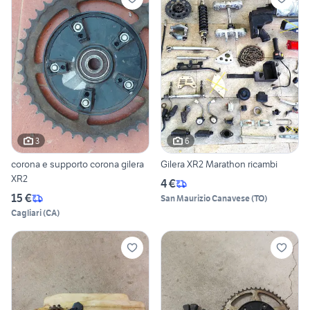
3
6
corona e supporto corona gilera
Gilera XR2 Marathon ricambi
XR2
4 €
15 €
San Maurizio Canavese
(
TO
)
Cagliari
(
CA
)