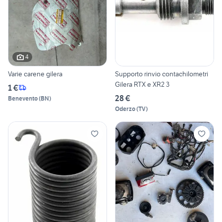
4
Varie carene gilera
Supporto rinvio contachilometri
Gilera RTX e XR2 3
1 €
28 €
Benevento
(
BN
)
Oderzo
(
TV
)