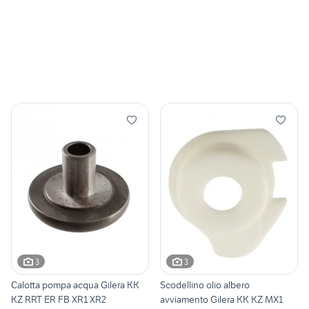
3
3
Calotta pompa acqua Gilera KK
Scodellino olio albero
KZ RRT ER FB XR1 XR2
avviamento Gilera KK KZ MX1