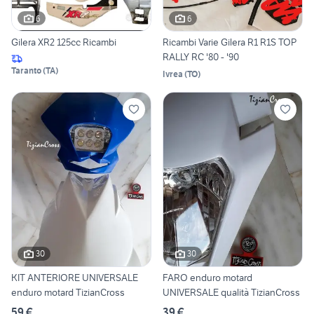
6
6
Gilera XR2 125cc Ricambi
Ricambi Varie Gilera R1 R1S TOP
RALLY RC '80 - '90
Taranto
(
TA
)
Ivrea
(
TO
)
30
30
KIT ANTERIORE UNIVERSALE
FARO enduro motard
enduro motard TizianCross
UNIVERSALE qualità TizianCross
59 €
39 €