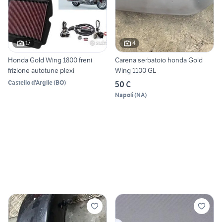
17
4
Honda Gold Wing 1800 freni
Carena serbatoio honda Gold
frizione autotune plexi
Wing 1100 GL
Castello d'Argile
(
BO
)
50 €
Napoli
(
NA
)