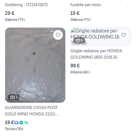
Goldwing - 17211431672
fusibile per moto
20 €
15 €
Oderzo
(
TV
)
Oderzo
(
TV
)
5
Griglie radiatore per HONDA
GOLDWING 1800 2018 26
99 €
Milano
(
MI
)
3
GUARNIZIONE CASSA POST.
GOLD WING HONDA 21112-
mn5-
19 €
Torino
(
TO
)