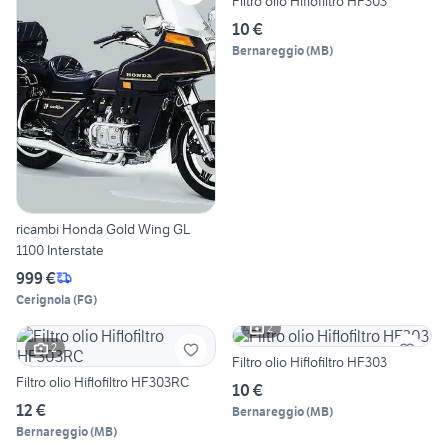
Filtro olio Hiflofiltro HF303
10 €
Bernareggio
(
MB
)
ricambi Honda Gold Wing GL
1100 Interstate
999 €
Cerignola
(
FG
)
2
2
Filtro olio Hiflofiltro HF303
Filtro olio Hiflofiltro HF303RC
10 €
12 €
Bernareggio
(
MB
)
Bernareggio
(
MB
)