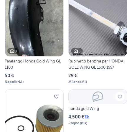
3
3
Parafango Honda Gold Wing GL
Rubinetto benzina per HONDA
1100
GOLDWING GL 1500 1997
50 €
29 €
Napoli
(
NA
)
Milano
(
MI
)
honda gold Wing
4.500 €
Rogno
(
BG
)