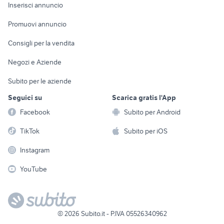
Console e
Accessori per
Casalinghi
Inserisci annuncio
Videogiochi
animali
Elettrodomestici
Promuovi annuncio
Audio/Video
Musica e Film
Giardino e Fai da te
Consigli per la vendita
Fotografia
Libri e Riviste
Abbigliamento e
Negozi e Aziende
Telefonia
Strumenti Musicali
Accessori
Subito per le aziende
Sports
Tutto per i bambini
Seguici su
Scarica gratis l'App
Biciclette
Facebook
Subito per Android
Collezionismo
TikTok
Subito per iOS
Instagram
YouTube
©
2026
Subito.it - P.IVA 05526340962