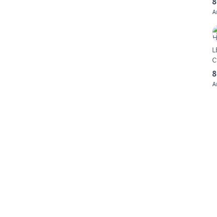
8
A
L
C
8
A