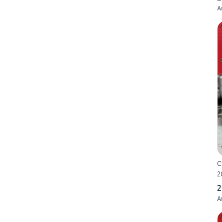
A
C
2
2
A