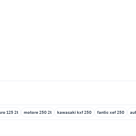
ro 125 2t
motore 250 2t
kawasaki kxf 250
fantic xef 250
au