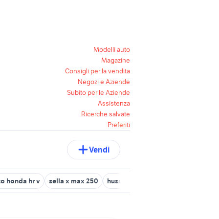
Modelli auto
Magazine
Consigli per la vendita
Negozi e Aziende
Subito per le Aziende
Assistenza
Ricerche salvate
Preferiti
Vendi
to honda hr v
sella x max 250
husqvarna 300 2t
honda Sardeg