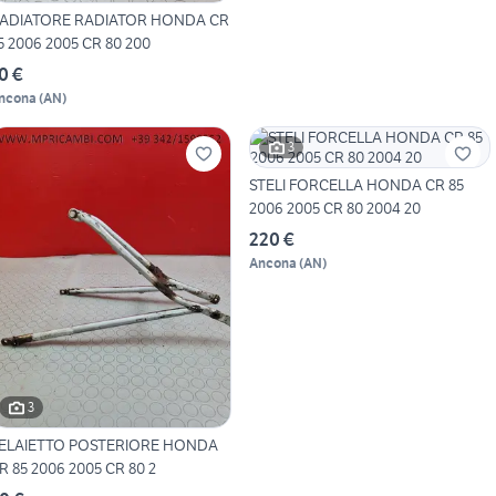
ADIATORE RADIATOR HONDA CR
5 2006 2005 CR 80 200
0 €
ncona
(
AN
)
3
STELI FORCELLA HONDA CR 85
2006 2005 CR 80 2004 20
220 €
Ancona
(
AN
)
3
ELAIETTO POSTERIORE HONDA
R 85 2006 2005 CR 80 2