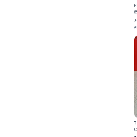
R
8
7
A
T
C