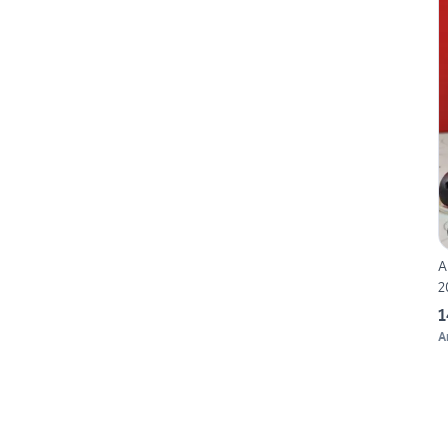
A
2
1
A