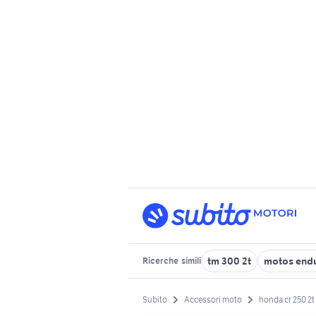
tm 300 2t
motos endu
Ricerche
simili
Subito
Accessori moto
honda cr 250 2t