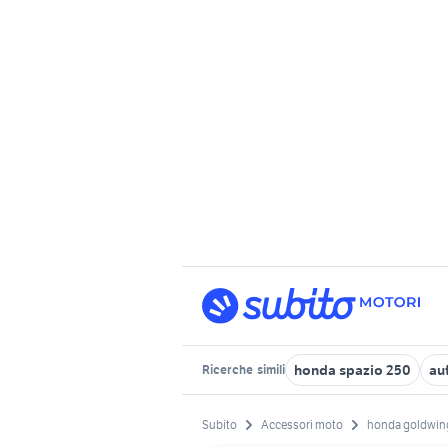
honda spazio 250
au
Ricerche
simili
Subito
Accessori moto
honda goldwin