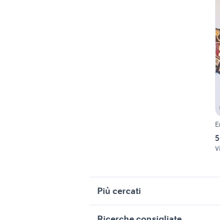
E
5
V
Più cercati
Correlati
R
Ricerche consigliate