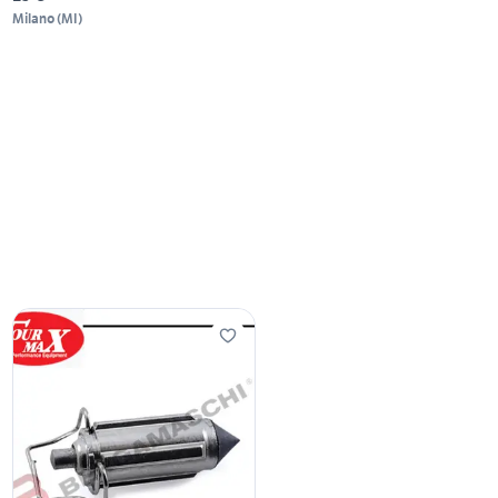
Milano
(
MI
)