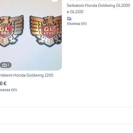
Serbatoio Honda Goldwing GL1000
e GL1100
Vicenza
(
VI
)
2
mblemi Honda Goldwing 1200
0 €
icenza
(
VI
)
icherche simili
Suggerimenti