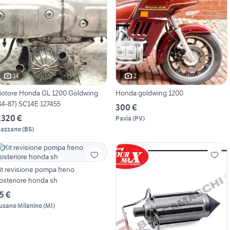
14
2
otore Honda GL 1200 Goldwing
Honda goldwing 1200
84-87) SC14E 127455
300 €
.320 €
Pavia
(
PV
)
azzano
(
BS
)
it revisione pompa freno
osteriore honda sh
5 €
usano Milanino
(
MI
)