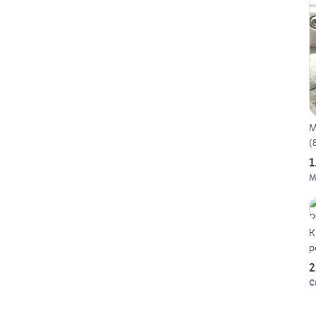
M
(
1
M
K
p
2
C