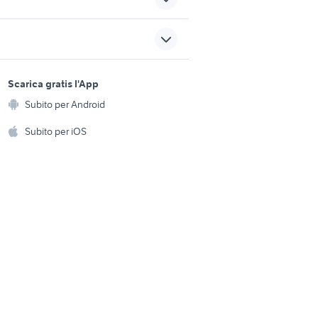
moto usate trapani e
provincia
suzuki gsx s 750 usata
sports e hobby
scatola sterzo fiat punto 188
a
Scarica gratis l'App
Animali
fiat 500 epoca a milano e
Subito per Android
t
ento e
provincia
Accessori per animali
hi
Subito per iOS
Musica e Film
omestici
Libri e Riviste
e Fai da te
Strumenti Musicali
amento e
ri
Sports
 i bambini
Biciclette
Collezionismo