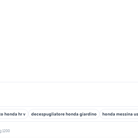
to honda hr v
decespugliatore honda giardino
honda messina u
g 1200