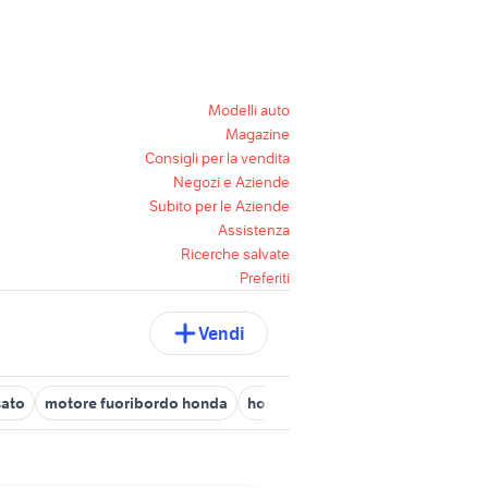
Modelli auto
Magazine
Consigli per la vendita
Negozi e Aziende
Subito per le Aziende
Assistenza
Ricerche salvate
Preferiti
Vendi
sato
motore fuoribordo honda
honda valkyrie
honda cb650