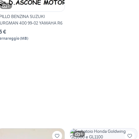
2
PILLO BENZINA SUZUKI
URGMAN 400 99-02 YAMAHA R6
5 €
ernareggio
(
MB
)
6