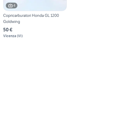
4
Copricarburatori Honda GL 1200
Goldwing
50 €
Vicenza
(
VI
)