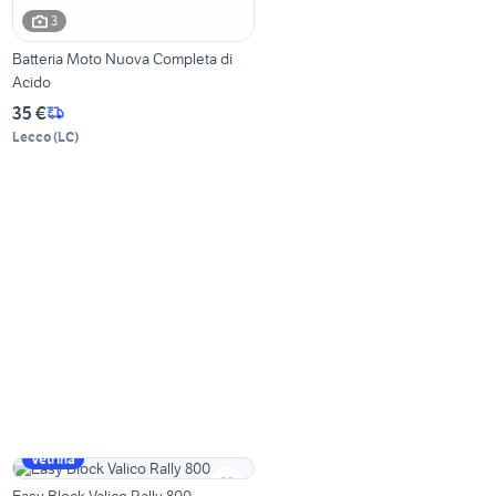
3
Batteria Moto Nuova Completa di
Acido
35 €
Lecco
(
LC
)
Vetrina
Easy Block Valico Rally 800