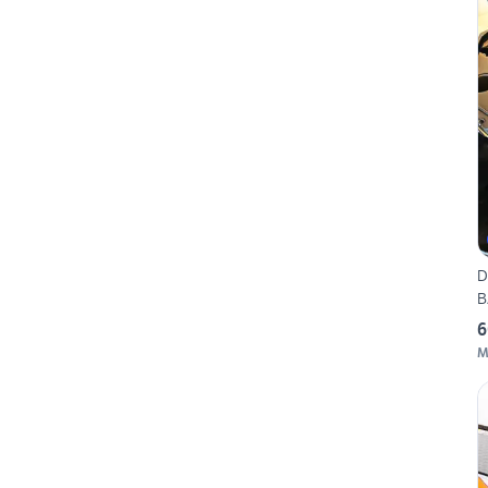
D
B
6
M