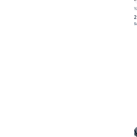
Y
2
S