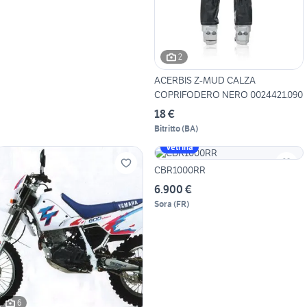
2
ACERBIS Z-MUD CALZA
COPRIFODERO NERO 0024421.090
18 €
Bitritto
(
BA
)
Vetrina
CBR1000RR
6.900 €
Sora
(
FR
)
6