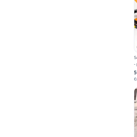
S
-
5
C