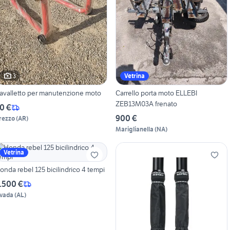
3
Vetrina
avalletto per manutenzione moto
Carrello porta moto ELLEBI
ZEB13M03A frenato
0 €
900 €
rezzo
(
AR
)
Mariglianella
(
NA
)
Vetrina
onda rebel 125 bicilindrico 4 tempi
.500 €
vada
(
AL
)