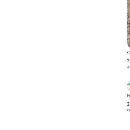
C
2
A
H
2
O