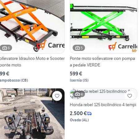
6
5
ollevatore Idraulico Moto e Scooter
Ponte moto sollevatore con pompa
 ponte moto
a pedale VERDE
99 €
599 €
ampobasso
(
CB
)
Isernia
(
IS
)
4
Honda rebel 125 bicilindrico 4 tempi
2.500 €
Ovada
(
AL
)