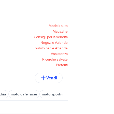
Modelli auto
Magazine
Consigli per la vendita
Negozi e Aziende
Subito per le Aziende
Assistenza
Ricerche salvate
Preferiti
Vendi
dria
moto cafe racer
moto sportive usate
husaberg 650 moto