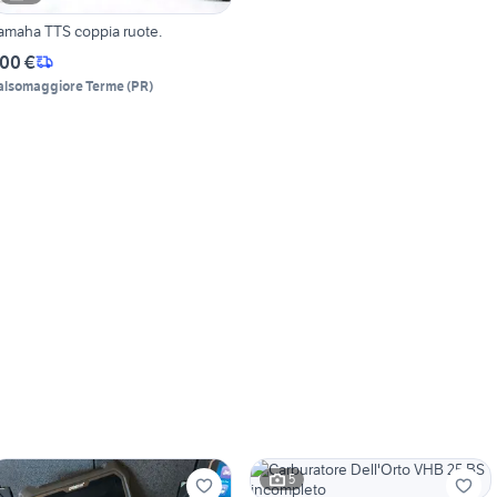
amaha TTS coppia ruote.
00 €
alsomaggiore Terme
(
PR
)
5