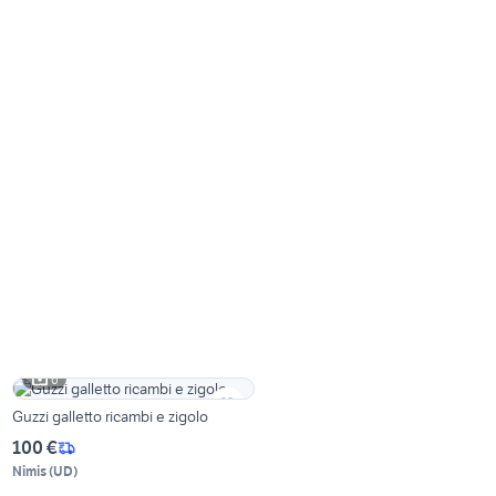
6
Guzzi galletto ricambi e zigolo
100 €
Nimis
(
UD
)