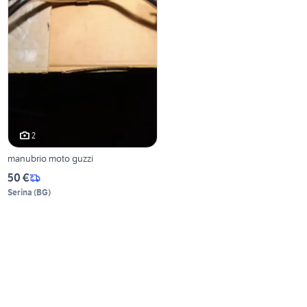
2
manubrio moto guzzi
50 €
Serina
(
BG
)