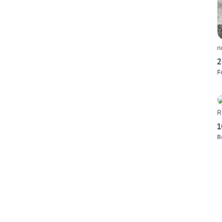
r
2
Fo
R
1
R