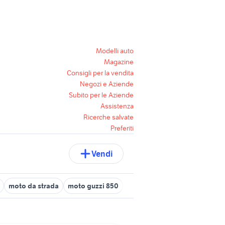
Modelli auto
Magazine
Consigli per la vendita
Negozi e Aziende
Subito per le Aziende
Assistenza
Ricerche salvate
Preferiti
Vendi
moto da strada
moto guzzi 850
moto usate sanremo
guzzi