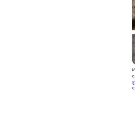
M
g
C