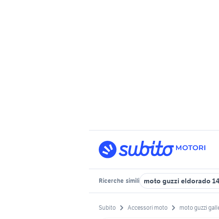
moto guzzi eldorado 1
Ricerche
simili
Subito
Accessori moto
moto guzzi gall