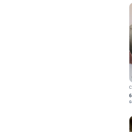
C
6
G