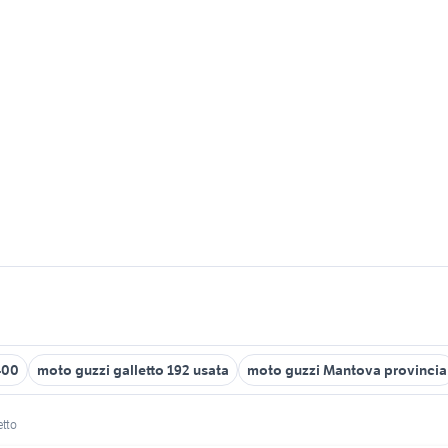
400
moto guzzi galletto 192 usata
moto guzzi Mantova provincia
etto