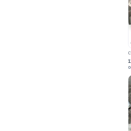
C
1
O