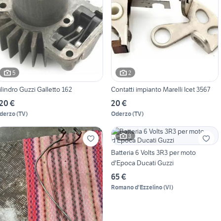
5
2
ilindro Guzzi Galletto 162
Contatti impianto Marelli Icet 3567
20 €
20 €
derzo
(
TV
)
Oderzo
(
TV
)
3
Batteria 6 Volts 3R3 per moto
d'Epoca Ducati Guzzi
65 €
Romano d'Ezzelino
(
VI
)