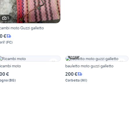
5
icambi moto Guzzi galletto
0 €
rli'
(
FC
)
6
icambi moto
bauletto moto guzzi galletto
00 €
200 €
ogno
(
BG
)
Corbetta
(
MI
)