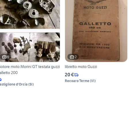
6
2
otore moto Morini GT testata guzzi
libretto moto Guzzi
alletto 200
20 €
Recoaro Terme
(
VI
)
astiglione d'Orcia
(
SI
)