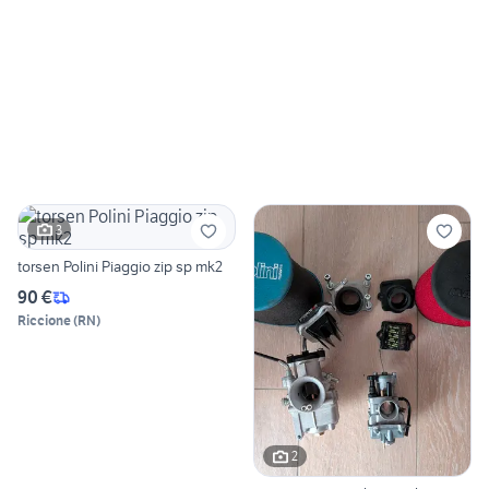
3
torsen Polini Piaggio zip sp mk2
90 €
Riccione
(
RN
)
2