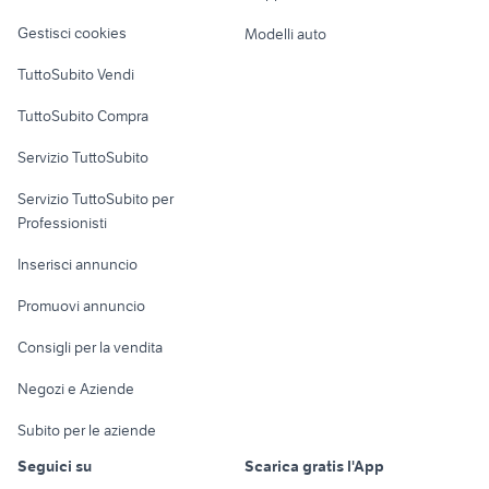
Veicoli commerciali
altro
Gestisci cookies
Modelli auto
Case vacanza
TuttoSubito Vendi
Uffici e Locali
TuttoSubito Compra
commerciali
Servizio TuttoSubito
elettronica
per la casa e la
sports e hobby
Servizio TuttoSubito per
persona
Informatica
Animali
Professionisti
Arredamento e
Console e
Accessori per
Casalinghi
Inserisci annuncio
Videogiochi
animali
Elettrodomestici
Promuovi annuncio
Audio/Video
Musica e Film
Giardino e Fai da te
Consigli per la vendita
Fotografia
Libri e Riviste
Abbigliamento e
Negozi e Aziende
Telefonia
Strumenti Musicali
Accessori
Subito per le aziende
Sports
Tutto per i bambini
Seguici su
Scarica gratis l'App
Biciclette