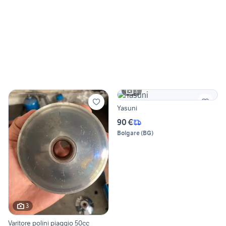
3
Yasuni
90 €
Bolgare
(
BG
)
3
Varitore polini piaggio 50cc