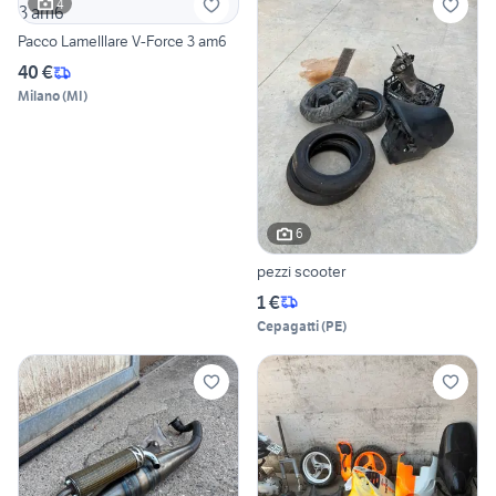
4
Pacco Lamelllare V-Force 3 am6
40 €
Milano
(
MI
)
6
pezzi scooter
1 €
Cepagatti
(
PE
)