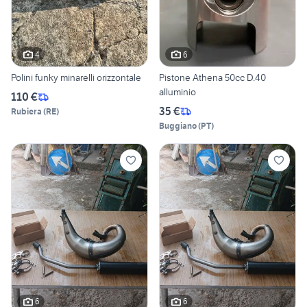
4
6
Polini funky minarelli orizzontale
Pistone Athena 50cc D.40
alluminio
110 €
35 €
Rubiera
(
RE
)
Buggiano
(
PT
)
6
6