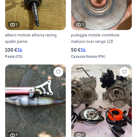
5
3
albero motore athena racing
puleggia mobile correttore
spalle piene
malossi over range 128
100 €
50 €
Paola
(
CS
)
Cavasso Nuovo
(
PN
)
5
6