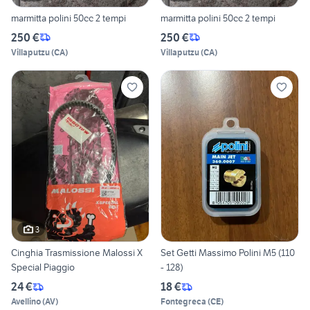
marmitta polini 50cc 2 tempi
marmitta polini 50cc 2 tempi
250 €
250 €
Villaputzu
(
CA
)
Villaputzu
(
CA
)
3
Cinghia Trasmissione Malossi X
Set Getti Massimo Polini M5 (110
Special Piaggio
- 128)
24 €
18 €
Avellino
(
AV
)
Fontegreca
(
CE
)