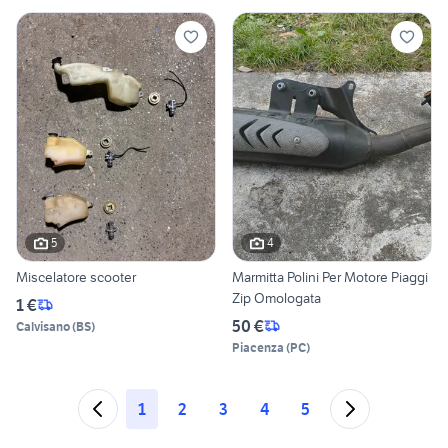
5
4
Miscelatore scooter
Marmitta Polini Per Motore Piaggi
Zip Omologata
1 €
50 €
Calvisano
(
BS
)
Piacenza
(
PC
)
1
2
3
4
5