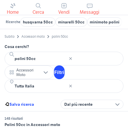
Home
Cerca
Vendi
Messaggi
husqvarna 50cc
minarelli 50cc
minimoto polini
b
Ricerche
Subito
Accessori moto
polini 50cc
Cosa cerchi?
Accessori
Filtri
Moto
Salva ricerca
Dal più recente
148 risultati
Polini 50cc in Accessori moto