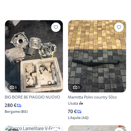
6
5
BIG BORE 86 PIAGGIO NUOVO
Marmitta Polini country 50cc
Usata 🛵
280 €
70 €
Bergamo
(
BG
)
L'Aquila
(
AQ
)