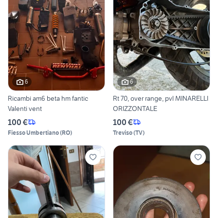
6
6
Ricambi am6 beta hm fantic
Rt 70, over range, pvl MINARELLI
Valenti vent
ORIZZONTALE
100 €
100 €
Fiesso Umbertiano
(
RO
)
Treviso
(
TV
)