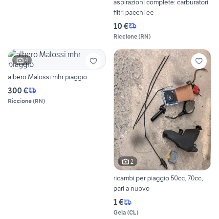
aspirazioni complete: carburatori
filtri pacchi ec
10 €
Riccione
(
RN
)
4
albero Malossi mhr piaggio
300 €
Riccione
(
RN
)
2
ricambi per piaggio 50cc, 70cc,
pari a nuovo
1 €
Gela
(
CL
)