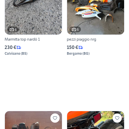
6
6
Marmitta top nardó 1
pezzi piaggio nrg
230 €
150 €
Calvisano
(
BS
)
Bergamo
(
BG
)