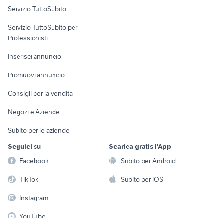
Servizio TuttoSubito
elettronica
per la casa e la
sports e hobby
Servizio TuttoSubito per
persona
Informatica
Animali
Professionisti
Arredamento e
Console e
Accessori per
Casalinghi
Inserisci annuncio
Videogiochi
animali
Elettrodomestici
Promuovi annuncio
Audio/Video
Musica e Film
Giardino e Fai da te
Consigli per la vendita
Fotografia
Libri e Riviste
Abbigliamento e
Negozi e Aziende
Telefonia
Strumenti Musicali
Accessori
Subito per le aziende
Sports
Tutto per i bambini
Seguici su
Scarica gratis l'App
Biciclette
Facebook
Subito per Android
Collezionismo
TikTok
Subito per iOS
Instagram
YouTube