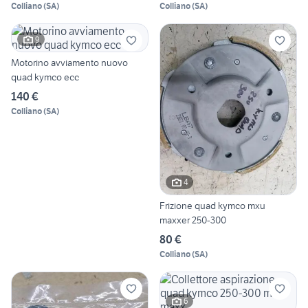
Colliano
(
SA
)
Colliano
(
SA
)
9
Motorino avviamento nuovo
quad kymco ecc
140 €
Colliano
(
SA
)
4
Frizione quad kymco mxu
maxxer 250-300
80 €
Colliano
(
SA
)
6