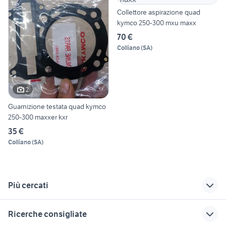
Collettore aspirazione quad
kymco 250-300 mxu maxx
70 €
Colliano
(
SA
)
2
Guarnizione testata quad kymco
250-300 maxxer kxr
35 €
Colliano
(
SA
)
Più cercati
Correlati
Richerche simili
Suggerimenti
Ricerche consigliate
mercedes 300 sl ali
kymco xct 300
kymco x town 300i