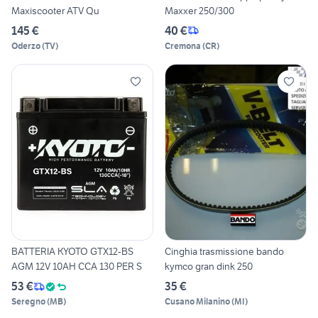
Maxiscooter ATV Qu
Maxxer 250/300
145 €
40 €
Oderzo
(
TV
)
Cremona
(
CR
)
BATTERIA KYOTO GTX12-BS
Cinghia trasmissione bando
AGM 12V 10AH CCA 130 PER S
kymco gran dink 250
53 €
35 €
Seregno
(
MB
)
Cusano Milanino
(
MI
)