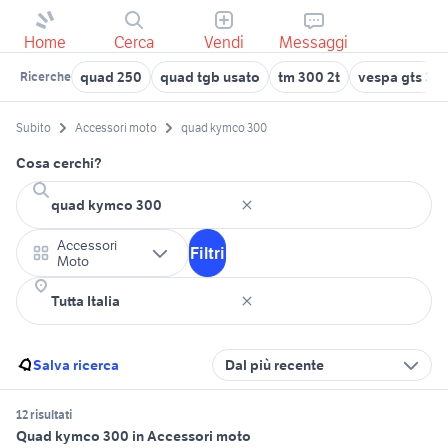
Home
Cerca
Vendi
Messaggi
quad 250
quad tgb usato
tm 300 2t
vespa gts 30
Ricerche
Subito
Accessori moto
quad kymco 300
Cosa cerchi?
Accessori
Filtri
Moto
Salva ricerca
Dal più recente
12 risultati
Quad kymco 300 in Accessori moto