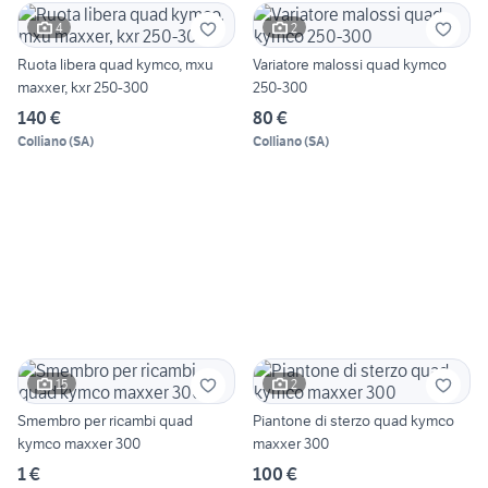
4
2
Ruota libera quad kymco, mxu
Variatore malossi quad kymco
maxxer, kxr 250-300
250-300
140 €
80 €
Colliano
(
SA
)
Colliano
(
SA
)
15
2
Smembro per ricambi quad
Piantone di sterzo quad kymco
kymco maxxer 300
maxxer 300
1 €
100 €