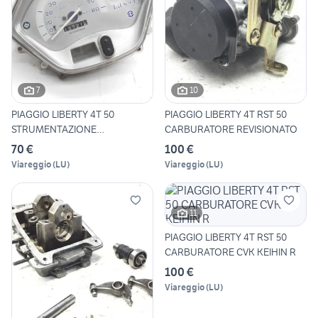
7
10
PIAGGIO LIBERTY 4T 50
PIAGGIO LIBERTY 4T RST 50
STRUMENTAZIONE
CARBURATORE REVISIONATO
CONTACHILOMET
70 €
100 €
Viareggio
(
LU
)
Viareggio
(
LU
)
11
PIAGGIO LIBERTY 4T RST 50
CARBURATORE CVK KEIHIN R
100 €
Viareggio
(
LU
)