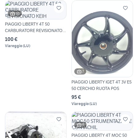
10
PIAGGIO LIBERTY 4T 50
CARBURATORE REVISIONATO
KEIH
100 €
Viareggio
(
LU
)
7
PIAGGIO LIBERTY IGET 4T 3V E5
50 CERCHIO RUOTA POS
95 €
Viareggio
(
LU
)
6
PIAGGIO LIBERTY 4T MOC 50