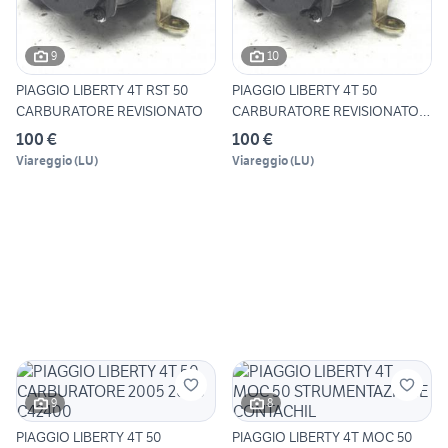
9
10
PIAGGIO LIBERTY 4T RST 50
PIAGGIO LIBERTY 4T 50
CARBURATORE REVISIONATO
CARBURATORE REVISIONATO
KEIH
100 €
100 €
Viareggio
(
LU
)
Viareggio
(
LU
)
9
8
PIAGGIO LIBERTY 4T 50
PIAGGIO LIBERTY 4T MOC 50