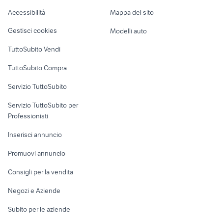
Caravan e Camper
Accessibilità
Mappa del sito
ricambi bmw serie 1 paraurti
fissore magnum accessori auto
Loft, mansarde e
Veicoli commerciali
altro
Gestisci cookies
Modelli auto
Case vacanza
TuttoSubito Vendi
Uffici e Locali
TuttoSubito Compra
commerciali
Servizio TuttoSubito
elettronica
per la casa e la
sports e hobby
Servizio TuttoSubito per
persona
Informatica
Animali
Professionisti
Arredamento e
Console e
Accessori per
Casalinghi
Inserisci annuncio
Videogiochi
animali
Elettrodomestici
Promuovi annuncio
Audio/Video
Musica e Film
Giardino e Fai da te
Consigli per la vendita
Fotografia
Libri e Riviste
Abbigliamento e
Negozi e Aziende
Telefonia
Strumenti Musicali
Accessori
Subito per le aziende
Sports
Tutto per i bambini