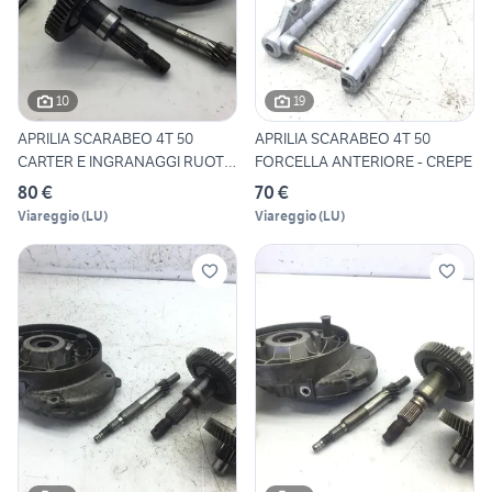
10
19
APRILIA SCARABEO 4T 50
APRILIA SCARABEO 4T 50
CARTER E INGRANAGGI RUOTA
FORCELLA ANTERIORE - CREPE
P
80 €
70 €
Viareggio
(
LU
)
Viareggio
(
LU
)