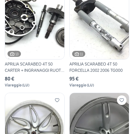
13
11
APRILIA SCARABEO 4T 50
APRILIA SCARABEO 4T 50
CARTER + INGRANAGGI RUOTA
FORCELLA 2002 2006 TG000
P
80 €
95 €
Viareggio
(
LU
)
Viareggio
(
LU
)