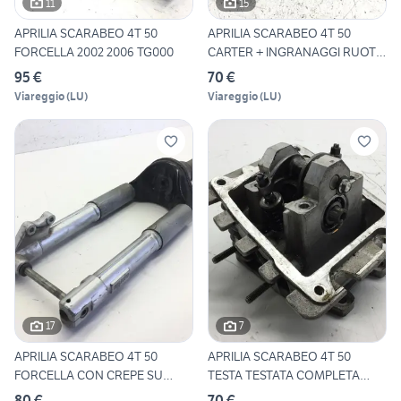
11
15
APRILIA SCARABEO 4T 50
APRILIA SCARABEO 4T 50
FORCELLA 2002 2006 TG000
CARTER + INGRANAGGI RUOTA
P
95 €
70 €
Viareggio
(
LU
)
Viareggio
(
LU
)
17
7
APRILIA SCARABEO 4T 50
APRILIA SCARABEO 4T 50
FORCELLA CON CREPE SU
TESTA TESTATA COMPLETA
PROTE
HEAD
80 €
70 €