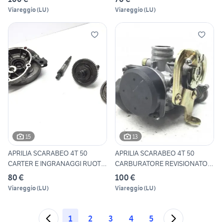
Viareggio
(
LU
)
Viareggio
(
LU
)
15
13
APRILIA SCARABEO 4T 50
APRILIA SCARABEO 4T 50
CARTER E INGRANAGGI RUOTA
CARBURATORE REVISIONATO
P
KEI
80 €
100 €
Viareggio
(
LU
)
Viareggio
(
LU
)
1
2
3
4
5