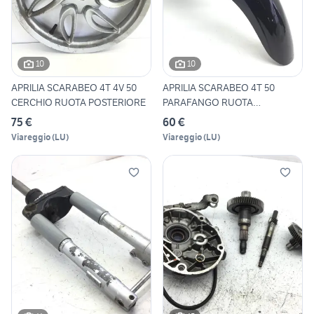
10
10
APRILIA SCARABEO 4T 4V 50
APRILIA SCARABEO 4T 50
CERCHIO RUOTA POSTERIORE
PARAFANGO RUOTA
ANTERIORE -
75 €
60 €
Viareggio
(
LU
)
Viareggio
(
LU
)