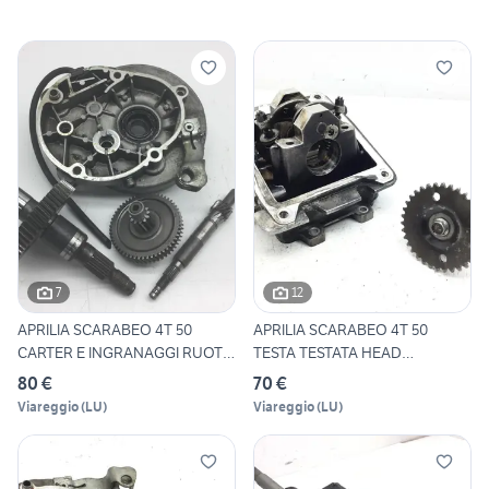
7
12
APRILIA SCARABEO 4T 50
APRILIA SCARABEO 4T 50
CARTER E INGRANAGGI RUOTA
TESTA TESTATA HEAD
P
COMPLETA
80 €
70 €
Viareggio
(
LU
)
Viareggio
(
LU
)