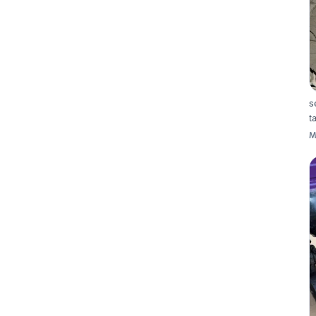
s
t
M