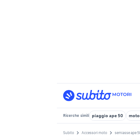
piaggio ape 50
motor
Ricerche
simili
Subito
Accessori moto
semiasse ape 5