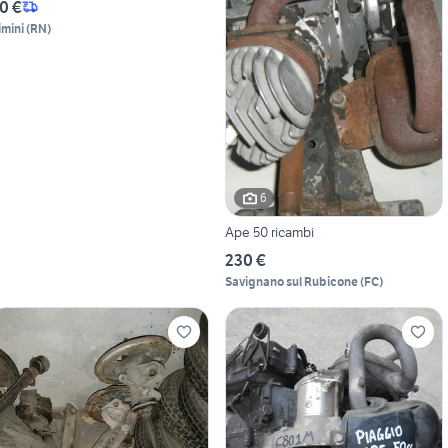
0 €
imini
(
RN
)
6
Ape 50 ricambi
230 €
Savignano sul Rubicone
(
FC
)