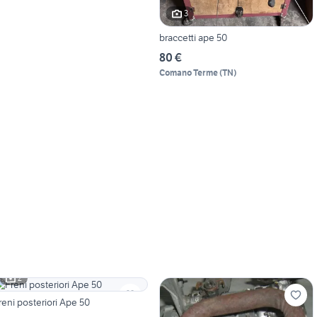
3
braccetti ape 50
80 €
Comano Terme
(
TN
)
2
reni posteriori Ape 50