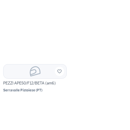
PEZZI APE50/F12/BETA (am6)
Serravalle Pistoiese
(
PT
)