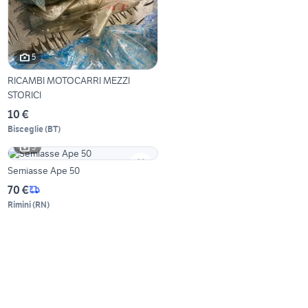
5
RICAMBI MOTOCARRI MEZZI
STORICI
10 €
Bisceglie
(
BT
)
3
Semiasse Ape 50
70 €
Rimini
(
RN
)