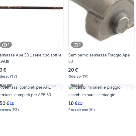
3
7
emiasse Ape 50 1 serie tipo sottile
Semiperno semiasse Piaggio Ape
19938
50
0 €
20 €
derzo
(
TV
)
Oderzo
(
TV
)
6
6
emiassi completi per APE 50
ricambi minarelli e piaggio
50 €
10 €
otenza
(
PZ
)
Pozzoleone
(
VI
)