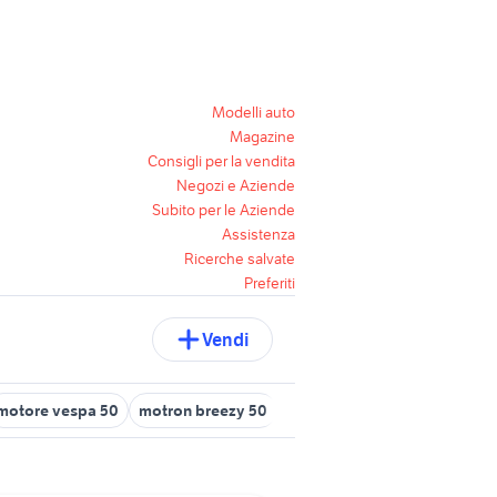
Modelli auto
Magazine
Consigli per la vendita
Negozi e Aziende
Subito per le Aziende
Assistenza
Ricerche salvate
Preferiti
Vendi
motore vespa 50
motron breezy 50
ape 50 usata belluno
ape 