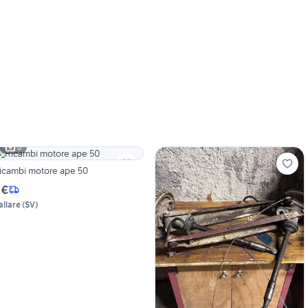
6
icambi motore ape 50
 €
allare
(
SV
)