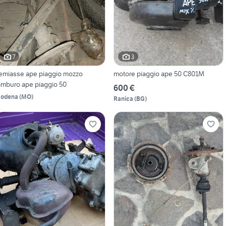
7
3
emiasse ape piaggio mozzo
motore piaggio ape 50 C801M
amburo ape piaggio 50
600 €
odena
(
MO
)
Ranica
(
BG
)