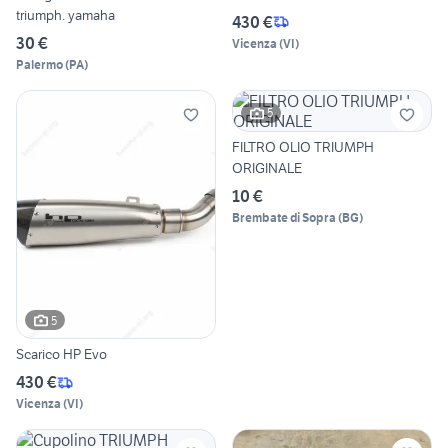
triumph. yamaha
430 €
30 €
Vicenza
(
VI
)
Palermo
(
PA
)
5
FILTRO OLIO TRIUMPH
ORIGINALE
10 €
Brembate di Sopra
(
BG
)
5
Scarico HP Evo
430 €
Vicenza
(
VI
)