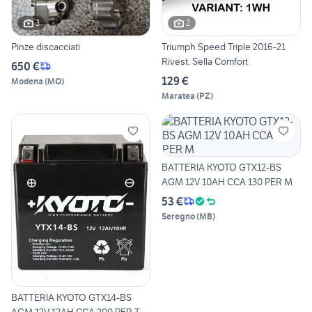
3
2
Pinze discacciati
Triumph Speed Triple 2016-21
Rivest. Sella Comfort
650 €
129 €
Modena
(
MO
)
Maratea
(
PZ
)
BATTERIA KYOTO GTX12-BS
AGM 12V 10AH CCA 130 PER M
53 €
Seregno
(
MB
)
BATTERIA KYOTO GTX14-BS