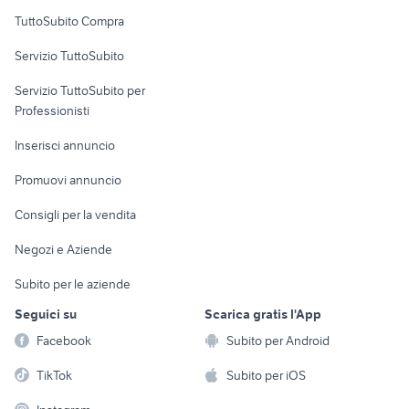
Uffici e Locali
TuttoSubito Compra
commerciali
Servizio TuttoSubito
elettronica
per la casa e la
sports e hobby
Servizio TuttoSubito per
persona
Informatica
Animali
Professionisti
Arredamento e
Console e
Accessori per
Casalinghi
Inserisci annuncio
Videogiochi
animali
Elettrodomestici
Promuovi annuncio
Audio/Video
Musica e Film
Giardino e Fai da te
Consigli per la vendita
Fotografia
Libri e Riviste
Abbigliamento e
Negozi e Aziende
Telefonia
Strumenti Musicali
Accessori
Subito per le aziende
Sports
Tutto per i bambini
Seguici su
Scarica gratis l'App
Biciclette
Facebook
Subito per Android
Collezionismo
TikTok
Subito per iOS