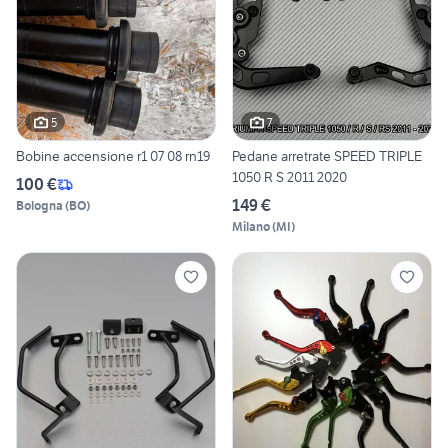
5
7
Bobine accensione r1 07 08 rn19
Pedane arretrate SPEED TRIPLE
1050 R S 2011 2020
100 €
149 €
Bologna
(
BO
)
Milano
(
MI
)