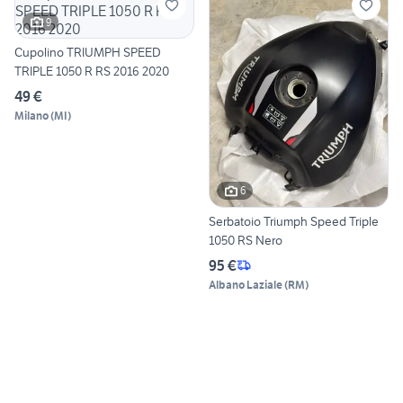
9
Cupolino TRIUMPH SPEED
TRIPLE 1050 R RS 2016 2020
49 €
Milano
(
MI
)
6
Serbatoio Triumph Speed Triple
1050 RS Nero
95 €
Albano Laziale
(
RM
)