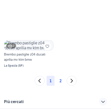
2
Brembo pastiglie z04 ducati
aprilia mv ktm bmw
La Spezia
(
SP
)
1
2
Più cercati