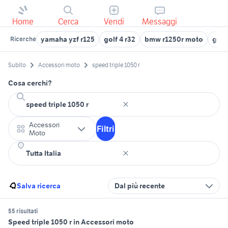
Home
Cerca
Vendi
Messaggi
yamaha yzf r125
golf 4 r32
bmw r1250r moto
golf
Ricerche
Subito
Accessori moto
speed triple 1050 r
Cosa cerchi?
Accessori
Filtri
Moto
Salva ricerca
Dal più recente
55 risultati
Speed triple 1050 r in Accessori moto