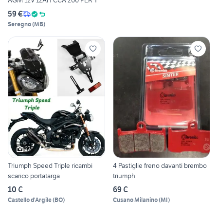
AGM 12V 12AH CCA 200 PER T
59 €
Seregno
(
MB
)
27
Triumph Speed Triple ricambi
4 Pastiglie freno davanti brembo
scarico portatarga
triumph
10 €
69 €
Castello d'Argile
(
BO
)
Cusano Milanino
(
MI
)