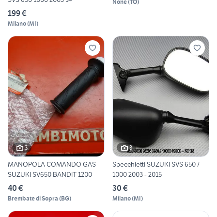
None
(
TO
)
199 €
Milano
(
MI
)
3
3
MANOPOLA COMANDO GAS
Specchietti SUZUKI SVS 650 /
SUZUKI SV650 BANDIT 1200
1000 2003 - 2015
40 €
30 €
Brembate di Sopra
(
BG
)
Milano
(
MI
)