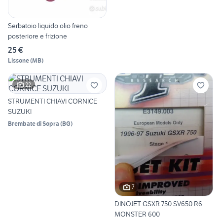
Serbatoio liquido olio freno
posteriore e frizione
25 €
Lissone
(
MB
)
22
STRUMENTI CHIAVI CORNICE
SUZUKI
Brembate di Sopra
(
BG
)
7
DINOJET GSXR 750 SV650 R6
MONSTER 600