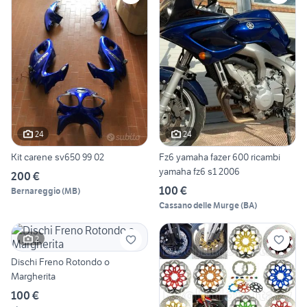
24
24
Kit carene sv650 99 02
Fz6 yamaha fazer 600 ricambi
yamaha fz6 s1 2006
200 €
100 €
Bernareggio
(
MB
)
Cassano delle Murge
(
BA
)
2
Dischi Freno Rotondo o
Margherita
100 €