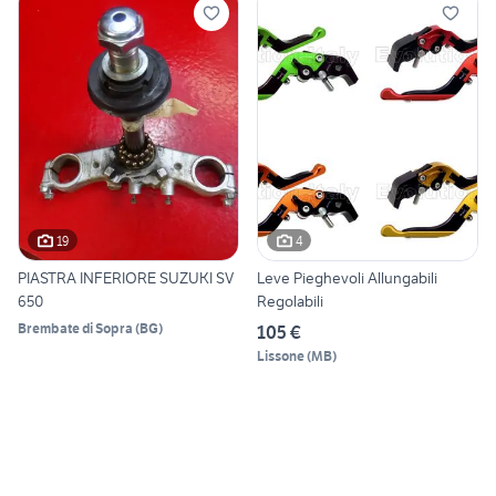
19
4
PIASTRA INFERIORE SUZUKI SV
Leve Pieghevoli Allungabili
650
Regolabili
Brembate di Sopra
(
BG
)
105 €
Lissone
(
MB
)