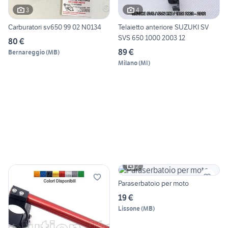
3
4
Carburatori sv650 99 02 N0134
Telaietto anteriore SUZUKI SV
SVS 650 1000 2003 12
80 €
89 €
Bernareggio
(
MB
)
Milano
(
MI
)
2
Paraserbatoio per moto
19 €
Lissone
(
MB
)