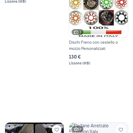
Lissone
(
MB
)
3
Dischi Freno con cestello o
mozzo Personalizzati
130 €
Lissone
(
MB
)
3