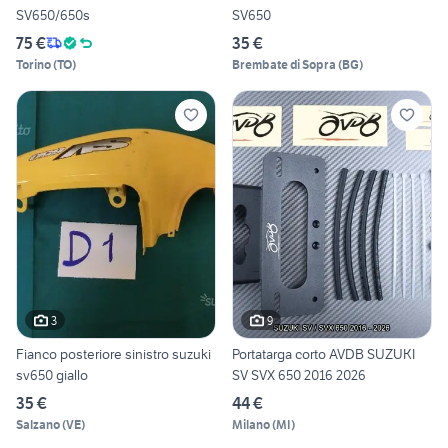
SV650/650s
SV650
75 €
35 €
Torino
(
TO
)
Brembate di Sopra
(
BG
)
3
9
Fianco posteriore sinistro suzuki
Portatarga corto AVDB SUZUKI
sv650 giallo
SV SVX 650 2016 2026
35 €
44 €
Salzano
(
VE
)
Milano
(
MI
)