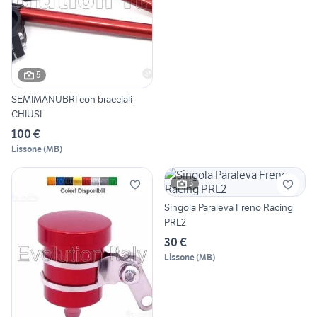
5
SEMIMANUBRI con bracciali
CHIUSI
100 €
Lissone
(
MB
)
3
Singola Paraleva Freno Racing
PRL2
30 €
Lissone
(
MB
)