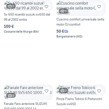
8
5
Sv 650 ricambi suzuki sv650 dal
Cuscino comfort universale sella
99 al 2002 entra
moto OJ comfort
100 €
50 €
Cassano delle Murge
(
BA
)
Borgomanero
(
NO
)
3
6
Pinze Freno Tokico 6 Pistoncini
Fanale Faro anteriore SUZUKI
Suzuki sv650
SVS 650 1000 2003 14