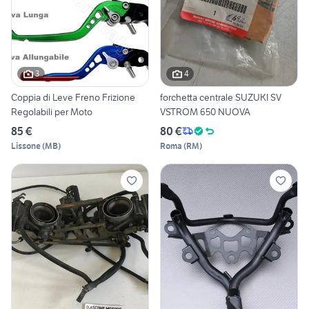
3
4
Coppia di Leve Freno Frizione
forchetta centrale SUZUKI SV
Regolabili per Moto
VSTROM 650 NUOVA
85 €
80 €
Lissone
(
MB
)
Roma
(
RM
)