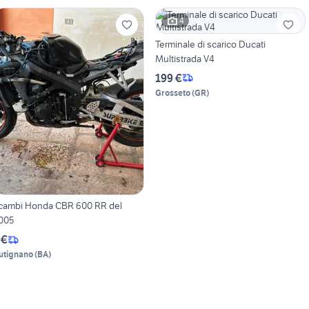
4
Terminale di scarico Ducati
Multistrada V4
199 €
Grosseto
(
GR
)
icambi Honda CBR 600 RR del
005
 €
utignano
(
BA
)