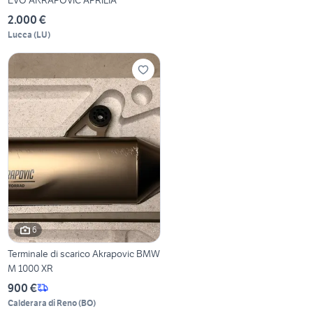
2.000 €
Lucca
(
LU
)
6
Terminale di scarico Akrapovic BMW
M 1000 XR
900 €
Calderara di Reno
(
BO
)