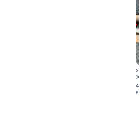
S
3
4
P