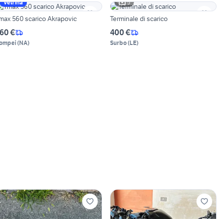
5
Vetrina
max 560 scarico Akrapovic
Terminale di scarico
60 €
400 €
ompei
(
NA
)
Surbo
(
LE
)