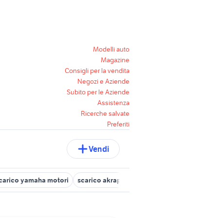
Modelli auto
Magazine
Consigli per la vendita
Negozi e Aziende
Subito per le Aziende
Assistenza
Ricerche salvate
Preferiti
Vendi
 scarico yamaha motori
scarico akrapovic multistrada v4 usato
te