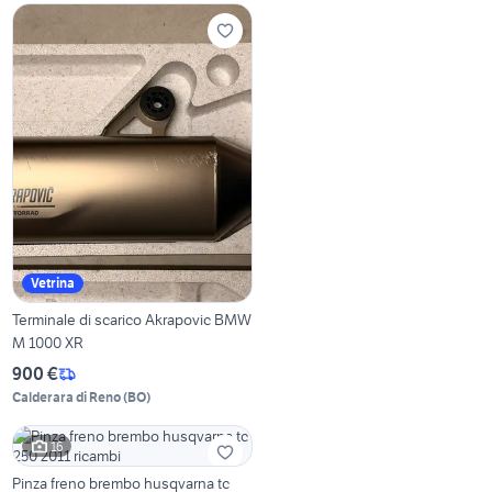
Vetrina
Terminale di scarico Akrapovic BMW
M 1000 XR
900 €
Calderara di Reno
(
BO
)
16
Pinza freno brembo husqvarna tc