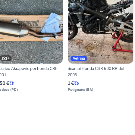
4
Vetrina
carico Akrapovic per honda CRF
ricambi Honda CBR 600 RR del
00 L
2005
50 €
1 €
adova
(
PD
)
Putignano
(
BA
)