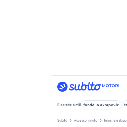
fondello akrapovic
t
Ricerche
simili
Subito
Accessori moto
terminale akrap