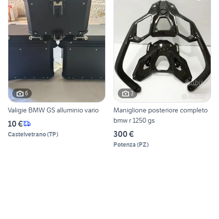
6
3
Valigie BMW GS alluminio vario
Maniglione posteriore completo
bmw r 1250 gs
10 €
300 €
Castelvetrano
(
TP
)
Potenza
(
PZ
)