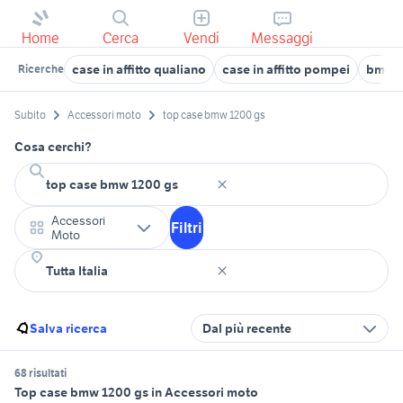
Home
Cerca
Vendi
Messaggi
case in affitto qualiano
case in affitto pompei
bmw 
Ricerche
Subito
Accessori moto
top case bmw 1200 gs
Cosa cerchi?
Accessori
Filtri
Moto
Salva ricerca
Dal più recente
68 risultati
Top case bmw 1200 gs in Accessori moto