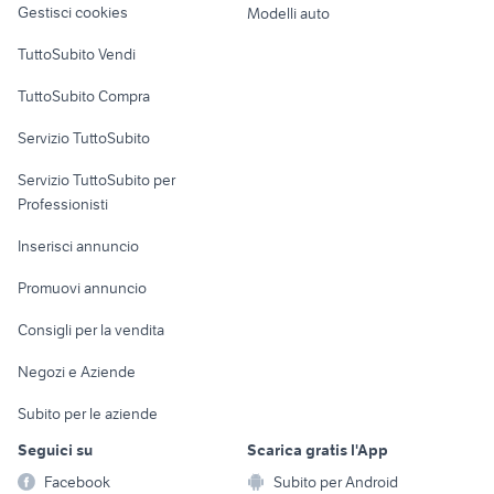
Gestisci cookies
Modelli auto
Case vacanza
TuttoSubito Vendi
Uffici e Locali
TuttoSubito Compra
commerciali
Servizio TuttoSubito
elettronica
per la casa e la
sports e hobby
Servizio TuttoSubito per
persona
Informatica
Animali
Professionisti
Arredamento e
Console e
Accessori per
Casalinghi
Inserisci annuncio
Videogiochi
animali
Elettrodomestici
Promuovi annuncio
Audio/Video
Musica e Film
Giardino e Fai da te
Consigli per la vendita
Fotografia
Libri e Riviste
Abbigliamento e
Negozi e Aziende
Telefonia
Strumenti Musicali
Accessori
Subito per le aziende
Sports
Tutto per i bambini
Seguici su
Scarica gratis l'App
Biciclette
Facebook
Subito per Android