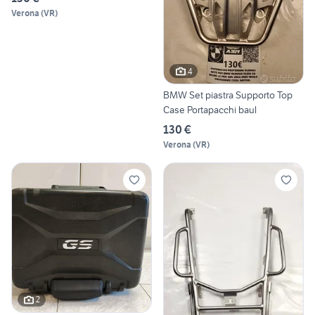
Verona
(
VR
)
4
BMW Set piastra Supporto Top
Case Portapacchi baul
130 €
Verona
(
VR
)
2