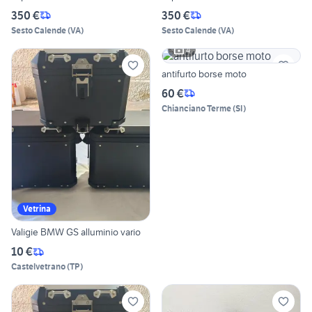
350 €
350 €
Sesto Calende
(
VA
)
Sesto Calende
(
VA
)
4
antifurto borse moto
60 €
Chianciano Terme
(
SI
)
Vetrina
Valigie BMW GS alluminio vario
10 €
Castelvetrano
(
TP
)