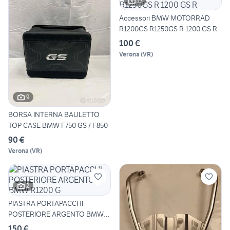
17
Accessori BMW MOTORRAD
R1200GS R1250GS R 1200 GS R
100 €
Verona
(
VR
)
9
BORSA INTERNA BAULETTO
TOP CASE BMW F750 GS / F850
90 €
Verona
(
VR
)
2
PIASTRA PORTAPACCHI
POSTERIORE ARGENTO BMW
R1200 G
150 €