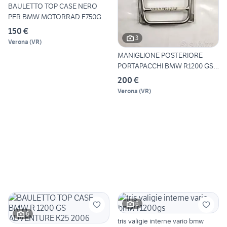
BAULETTO TOP CASE NERO
PER BMW MOTORRAD F750GS /
F
150 €
3
Verona
(
VR
)
MANIGLIONE POSTERIORE
PORTAPACCHI BMW R1200 GS
200
200 €
Verona
(
VR
)
6
6
tris valigie interne vario bmw