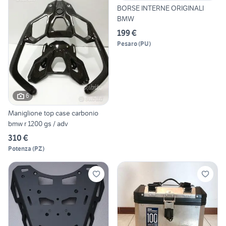
BORSE INTERNE ORIGINALI
BMW
199 €
Pesaro
(
PU
)
6
Maniglione top case carbonio
bmw r 1200 gs / adv
310 €
Potenza
(
PZ
)