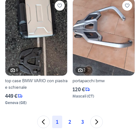
6
2
top case BMW VARIO con piastra
portapacchi bmw
e schienale
120 €
449 €
Mascali
(
CT
)
Genova
(
GE
)
1
2
3