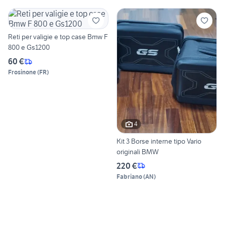
Reti per valigie e top case Bmw F
800 e Gs1200
60 €
Frosinone
(
FR
)
4
Kit 3 Borse interne tipo Vario
originali BMW
220 €
Fabriano
(
AN
)