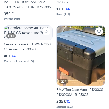
BAULETTO TOP CASE BMW R
r1200gs
1200 GS ADVENTURE K25 2006
170 €
350 €
Fano
(
PU
)
Verona
(
VR
)
3
Cerniere borse Alu BMW R 1150
GS Adventure 2001-05
40 €
Corno di Rosazzo
(
UD
)
6
BMW Top Case Vario - R1200GS -
R1200GSA - R1250GS
305 €
Merate
(
LC
)