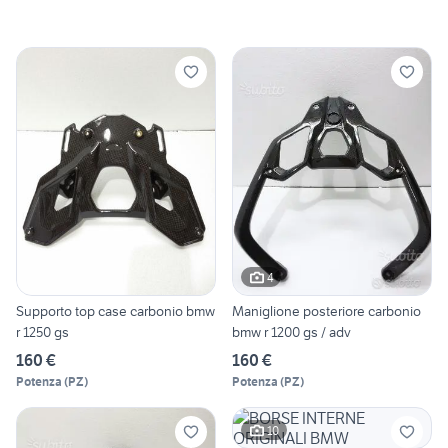
4
Supporto top case carbonio bmw
Maniglione posteriore carbonio
r 1250 gs
bmw r 1200 gs / adv
160 €
160 €
Potenza
(
PZ
)
Potenza
(
PZ
)
10