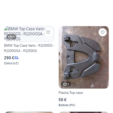
5
BMW Top Case Vario - R1200GS -
R1200GSA - R1250GS
290 €
Calco
(
LC
)
3
Piastra Top case
50 €
Bettola
(
PC
)