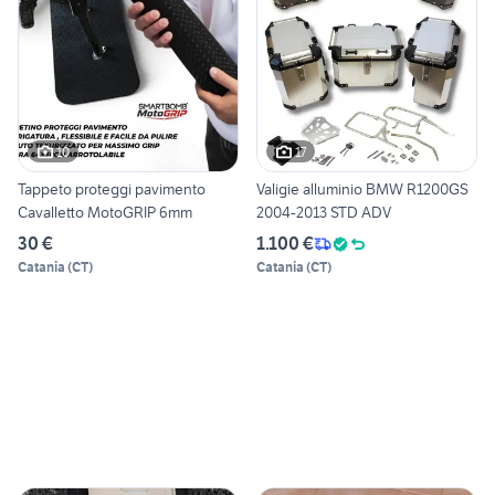
10
17
Tappeto proteggi pavimento
Valigie alluminio BMW R1200GS
Cavalletto MotoGRIP 6mm
2004-2013 STD ADV
30 €
1.100 €
Catania
(
CT
)
Catania
(
CT
)