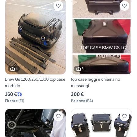
4
5
Bmw Gs 1200/250/1300 top case
top case leggi e chiama no
morbido
messaggi
160 €
300 €
Firenze
(
FI
)
Palermo
(
PA
)