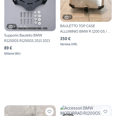
7
BAULETTO TOP CASE
3
ALLUMINIO BMW R 1200 GS / R
Supporto Bauletto BMW
1200
350 €
R1200GS R1250GS 2013 2023
Verona
(
VR
)
89 €
Milano
(
MI
)