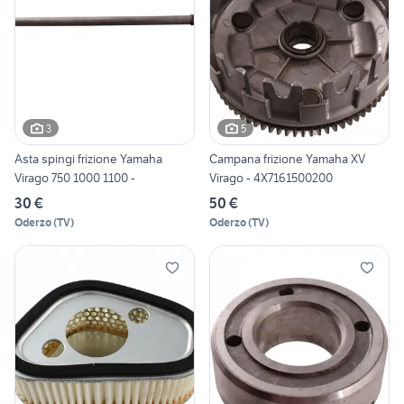
3
5
Asta spingi frizione Yamaha
Campana frizione Yamaha XV
Virago 750 1000 1100 -
Virago - 4X7161500200
30 €
50 €
Oderzo
(
TV
)
Oderzo
(
TV
)