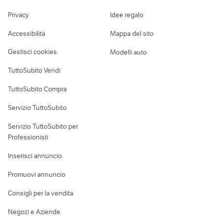
yamaha xv 750
Nautica
lavoro
tdi touran
alfa romeo tonale
Privacy
Idee regalo
virago accessori
Garage e box
Caravan e Camper
moto
Accessibilità
Mappa del sito
Loft, mansarde e
Veicoli commerciali
altro
Gestisci cookies
Modelli auto
Case vacanza
TuttoSubito Vendi
Uffici e Locali
TuttoSubito Compra
commerciali
Servizio TuttoSubito
elettronica
per la casa e la
sports e hobby
Servizio TuttoSubito per
persona
Informatica
Animali
Professionisti
Arredamento e
Console e
Accessori per
Casalinghi
Inserisci annuncio
Videogiochi
animali
Elettrodomestici
Promuovi annuncio
Audio/Video
Musica e Film
Giardino e Fai da te
Consigli per la vendita
Fotografia
Libri e Riviste
Abbigliamento e
Negozi e Aziende
Telefonia
Strumenti Musicali
Accessori