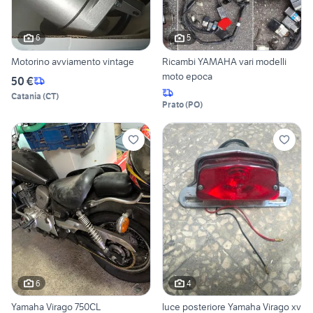
6
5
Motorino avviamento vintage
Ricambi YAMAHA vari modelli
moto epoca
50 €
Catania
(
CT
)
Prato
(
PO
)
6
4
Yamaha Virago 750CL
luce posteriore Yamaha Virago xv