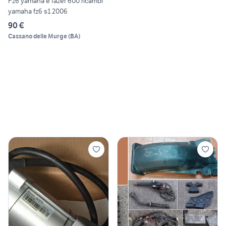
Fz6 yamaha e fazer 600 ricambi
yamaha fz6 s1 2006
90 €
Cassano delle Murge
(
BA
)