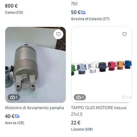
750
800 €
50 €
Como
(
CO
)
Gravina di Catania
(
CT
)
6
4
Motorino di Avviamento yamaha
TAPPO OLIO MOTORE misura
27x2.5
40 €
22 €
Aversa
(
CE
)
Lissone
(
MB
)