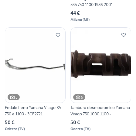
535 750 1100 1986 2001
44 €
Milano
(
MI
)
5
5
Pedale freno Yamaha Virago XV
Tamburo desmodromico Yamaha
750 e 1100 - 3CF2721
Virago 750 1000 1100 -
50 €
50 €
Oderzo
(
TV
)
Oderzo
(
TV
)