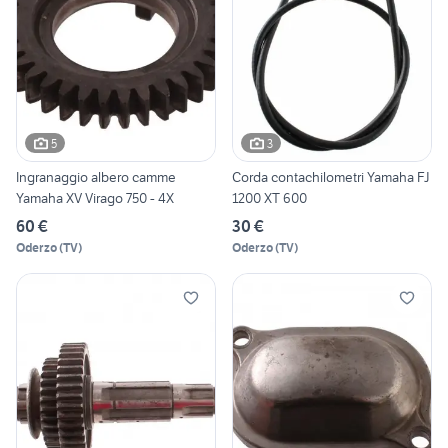
5
3
Ingranaggio albero camme
Corda contachilometri Yamaha FJ
Yamaha XV Virago 750 - 4X
1200 XT 600
60 €
30 €
Oderzo
(
TV
)
Oderzo
(
TV
)