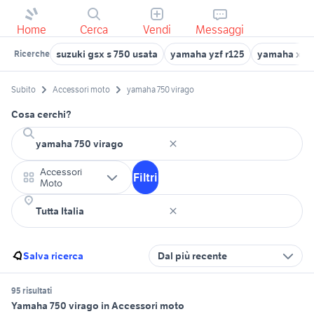
Home
Cerca
Vendi
Messaggi
suzuki gsx s 750 usata
yamaha yzf r125
yamaha x-m
Ricerche
Subito
Accessori moto
yamaha 750 virago
Cosa cerchi?
Accessori
Filtri
Moto
Salva ricerca
Dal più recente
95 risultati
Yamaha 750 virago in Accessori moto