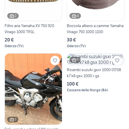
2
4
Filtro aria Yamaha XV 750 920
Boccola albero a camme Yamaha
Virago 1000 TR1L
Virago 750 1000 1100
20 €
30 €
Oderzo
(
TV
)
Oderzo
(
TV
)
7
Ricambi suzuki gsxr 1000 07/08
k7 k8 gsx 1000 r gs
100 €
Cassano delle Murge
(
BA
)
7