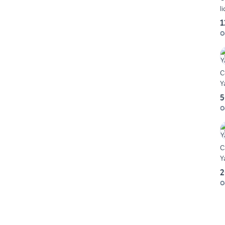
l
1
O
C
Y
5
O
C
Y
2
O