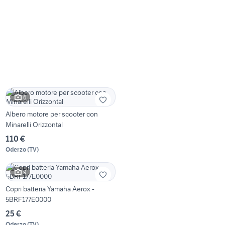
6
Albero motore per scooter con
Minarelli Orizzontal
110 €
Oderzo
(
TV
)
9
Copri batteria Yamaha Aerox -
5BRF177E0000
25 €
Oderzo
(
TV
)