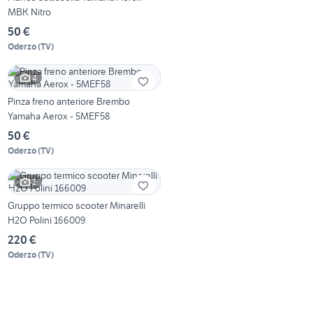
MBK Nitro
50 €
Oderzo
(
TV
)
4
Pinza freno anteriore Brembo
Yamaha Aerox - 5MEF58
50 €
Oderzo
(
TV
)
2
Gruppo termico scooter Minarelli
H2O Polini 166009
220 €
Oderzo
(
TV
)