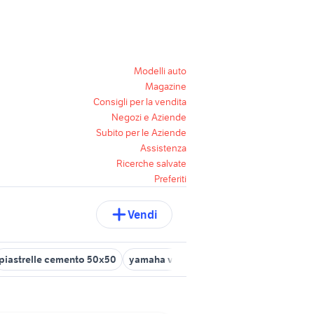
Modelli auto
Magazine
Consigli per la vendita
Negozi e Aziende
Subito per le Aziende
Assistenza
Ricerche salvate
Preferiti
Vendi
piastrelle cemento 50x50
yamaha vx 1100
yamaha tracer 7 gt