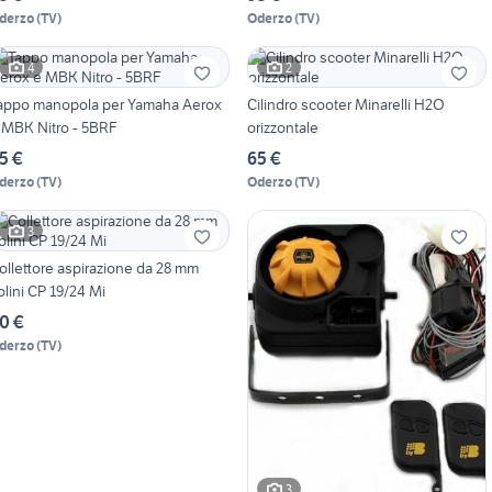
derzo
(
TV
)
Oderzo
(
TV
)
4
2
appo manopola per Yamaha Aerox
Cilindro scooter Minarelli H2O
 MBK Nitro - 5BRF
orizzontale
5 €
65 €
derzo
(
TV
)
Oderzo
(
TV
)
3
ollettore aspirazione da 28 mm
olini CP 19/24 Mi
0 €
derzo
(
TV
)
3