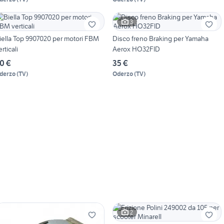
3
iella Top 9907020 per motori FBM
Disco freno Braking per Yamaha
erticali
Aerox HO32FID
0 €
35 €
derzo
(
TV
)
Oderzo
(
TV
)
2