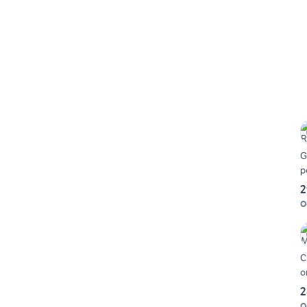
G
p
2
O
C
o
2
O