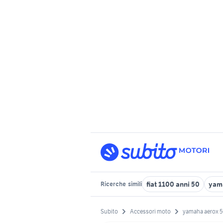
fiat 1100 anni 50
yam
Ricerche
simili
Subito
Accessori moto
yamaha aerox 