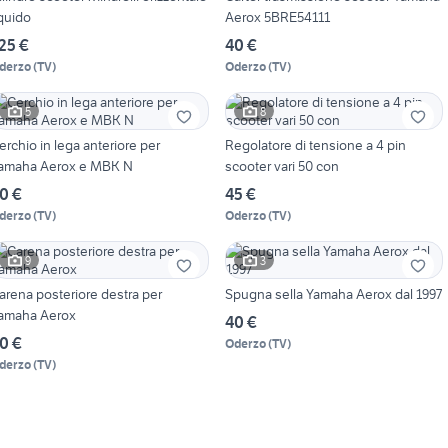
iquido
Aerox 5BRE54111
25 €
40 €
derzo
(
TV
)
Oderzo
(
TV
)
5
8
erchio in lega anteriore per
Regolatore di tensione a 4 pin
amaha Aerox e MBK N
scooter vari 50 con
0 €
45 €
derzo
(
TV
)
Oderzo
(
TV
)
9
3
arena posteriore destra per
Spugna sella Yamaha Aerox dal 1997
amaha Aerox
40 €
0 €
Oderzo
(
TV
)
derzo
(
TV
)