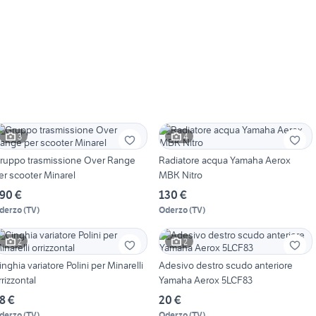
3
4
ruppo trasmissione Over Range
Radiatore acqua Yamaha Aerox
er scooter Minarel
MBK Nitro
90 €
130 €
derzo
(
TV
)
Oderzo
(
TV
)
2
2
inghia variatore Polini per Minarelli
Adesivo destro scudo anteriore
rrizzontal
Yamaha Aerox 5LCF83
8 €
20 €
derzo
(
TV
)
Oderzo
(
TV
)