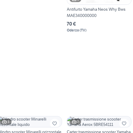
Antifurto Yamaha Neos Why Bws
MAE340000000
70 €
Oderzo
(
TV
)
3
7
ilindro scooter Minarelli orizzontale
Carter trasmissione scooter Yamaha