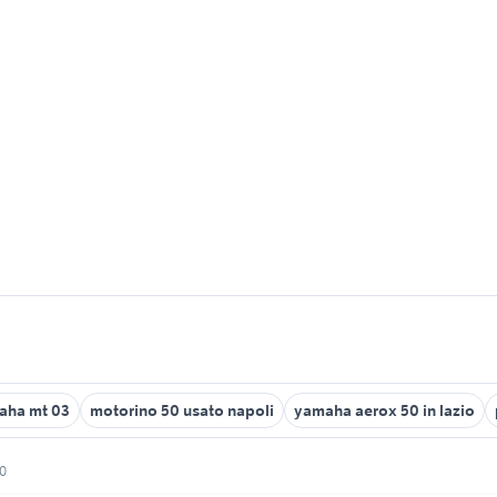
aha mt 03
motorino 50 usato napoli
yamaha aerox 50 in lazio
50