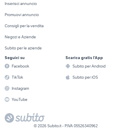
Console e
Accessori per
Casalinghi
Inserisci annuncio
Videogiochi
animali
Elettrodomestici
Promuovi annuncio
Audio/Video
Musica e Film
Giardino e Fai da te
Consigli per la vendita
Fotografia
Libri e Riviste
Abbigliamento e
Negozi e Aziende
Telefonia
Strumenti Musicali
Accessori
Subito per le aziende
Sports
Tutto per i bambini
Seguici su
Scarica gratis l'App
Biciclette
Facebook
Subito per Android
Collezionismo
TikTok
Subito per iOS
Instagram
YouTube
©
2026
Subito.it - P.IVA 05526340962