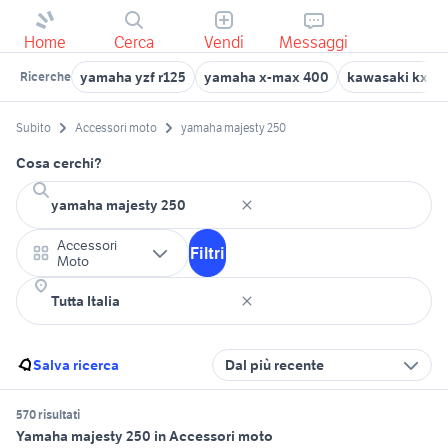
Home
Cerca
Vendi
Messaggi
yamaha yzf r125
yamaha x-max 400
kawasaki kxf 2
Ricerche
Subito
Accessori moto
yamaha majesty 250
Cosa cerchi?
Accessori
Filtri
Moto
Salva ricerca
Dal più recente
570 risultati
Yamaha majesty 250 in Accessori moto