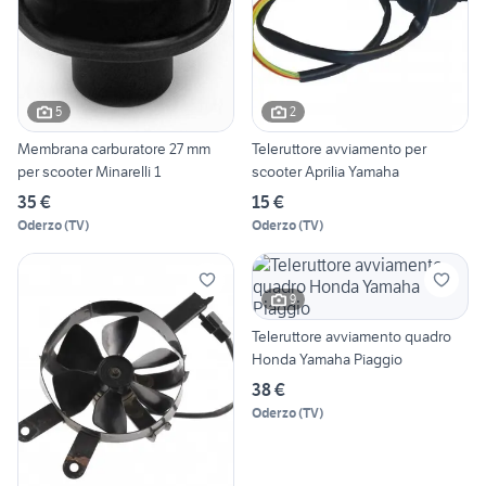
5
2
Membrana carburatore 27 mm
Teleruttore avviamento per
per scooter Minarelli 1
scooter Aprilia Yamaha
35 €
15 €
Oderzo
(
TV
)
Oderzo
(
TV
)
9
Teleruttore avviamento quadro
Honda Yamaha Piaggio
38 €
Oderzo
(
TV
)