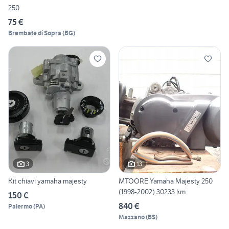
250
75 €
Brembate di Sopra
(
BG
)
3
13
Kit chiavi yamaha majesty
MTOORE Yamaha Majesty 250
(1998-2002) 30233 km
150 €
840 €
Palermo
(
PA
)
Mazzano
(
BS
)