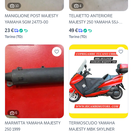
10
4
MANIGLIONE POST MAJESTY
TELAIETTO ANTERIORE
YAMAHA 5GM 24773-00
MAJESTY 250 YAMAHA 5SJ-
28356-1
23 €
49 €
Torino
(
TO
)
Torino
(
TO
)
6
MARMITTA YAMAHA MAJESTY
TERMOSCUDO YAMAHA
250 1999
MAJESTY MBK SKYLINER