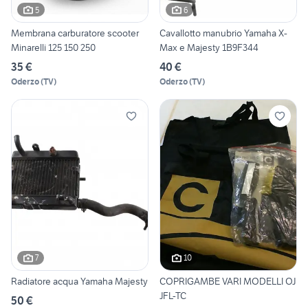
5
6
Membrana carburatore scooter
Cavallotto manubrio Yamaha X-
Minarelli 125 150 250
Max e Majesty 1B9F344
35 €
40 €
Oderzo
(
TV
)
Oderzo
(
TV
)
7
10
Radiatore acqua Yamaha Majesty
COPRIGAMBE VARI MODELLI OJ
JFL-TC
50 €