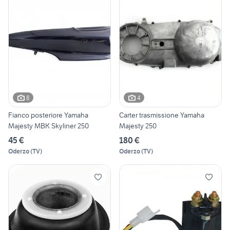
8
4
Fianco posteriore Yamaha
Carter trasmissione Yamaha
Majesty MBK Skyliner 250
Majesty 250
45 €
180 €
Oderzo
(
TV
)
Oderzo
(
TV
)