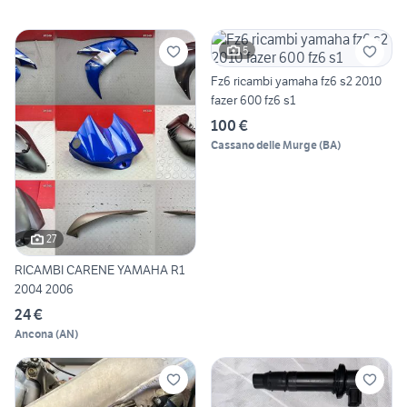
5
Fz6 ricambi yamaha fz6 s2 2010
fazer 600 fz6 s1
100 €
Cassano delle Murge
(
BA
)
27
RICAMBI CARENE YAMAHA R1
2004 2006
24 €
Ancona
(
AN
)