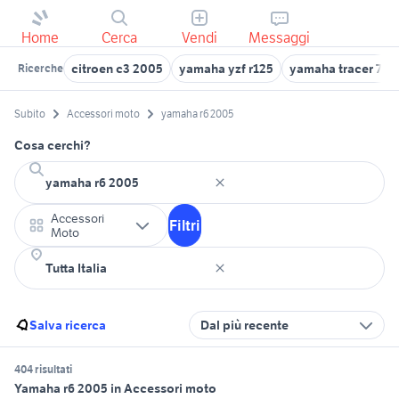
Home
Cerca
Vendi
Messaggi
citroen c3 2005
yamaha yzf r125
yamaha tracer 7 gt
Ricerche
Subito
Accessori moto
yamaha r6 2005
Cosa cerchi?
Accessori
Filtri
Moto
Salva ricerca
Dal più recente
404 risultati
Yamaha r6 2005 in Accessori moto