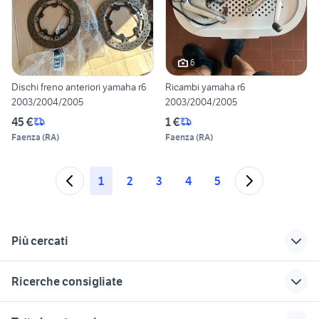
6
Dischi freno anteriori yamaha r6
Ricambi yamaha r6
2003/2004/2005
2003/2004/2005
45 €
1 €
Faenza
(
RA
)
Faenza
(
RA
)
1
2
3
4
5
Più cercati
Correlati
Richerche simili
Suggerimenti
Ricerche consigliate
yamaha mt 03
yamaha r6 125
yamaha r6 moto
Piemonte
moto usate sanremo
sh 125 usato cagliari
yamaha 50
r6 125