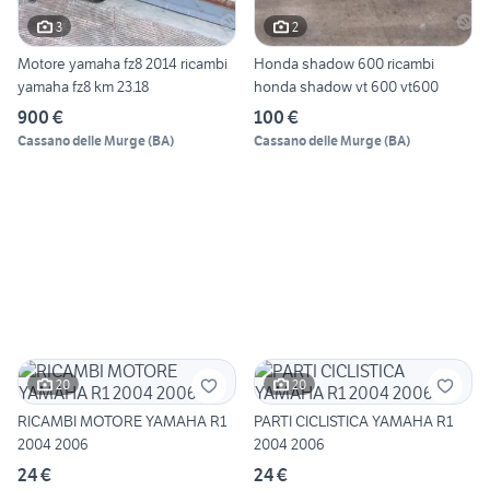
3
2
Motore yamaha fz8 2014 ricambi
Honda shadow 600 ricambi
yamaha fz8 km 23.18
honda shadow vt 600 vt600
900 €
100 €
Cassano delle Murge
(
BA
)
Cassano delle Murge
(
BA
)
20
20
RICAMBI MOTORE YAMAHA R1
PARTI CICLISTICA YAMAHA R1
2004 2006
2004 2006
24 €
24 €