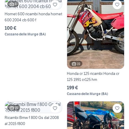
3
Hornet 600 ricambi honda hornet
600 2004 cb 600 f
100 €
Cassano delle Murge
(
BA
)
19
Honda cr 125 ricambi Honda cr
125 1991 cr125 hm
199 €
Cassano delle Murge
(
BA
)
15
Ricambi Bmw f 800 Gs dal 2008
al 2015 f800