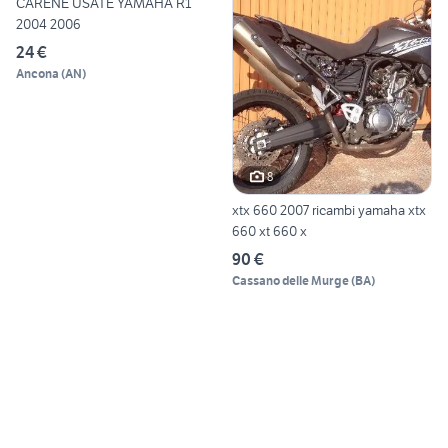
CARENE USATE YAMAHA R1
2004 2006
24 €
Ancona
(
AN
)
8
xtx 660 2007 ricambi yamaha xtx
660 xt 660 x
90 €
Cassano delle Murge
(
BA
)