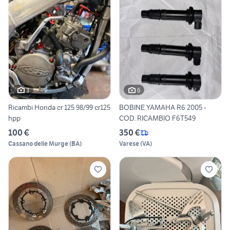
3
6
Ricambi Honda cr 125 98/99 cr125
BOBINE YAMAHA R6 2005 -
hpp
COD. RICAMBIO F6T549
100 €
350 €
Cassano delle Murge
(
BA
)
Varese
(
VA
)