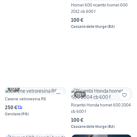
Hornet 600 ricambi hornet 600
2012 cb 600 f
100 €
Cassano delle Murge
(
BA
)
4
9
Carene vetroresina R6
Ricambi Honda hornet 600 2004
250 €
cb 600 f
Corciano
(
PG
)
100 €
Cassano delle Murge
(
BA
)