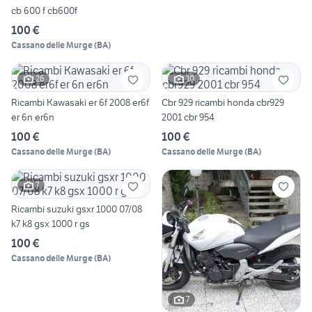
cb 600 f cb600f
100 €
Cassano delle Murge
(
BA
)
26
10
Ricambi Kawasaki er 6f 2008 er6f
Cbr 929 ricambi honda cbr929
er 6n er6n
2001 cbr 954
100 €
100 €
Cassano delle Murge
(
BA
)
Cassano delle Murge
(
BA
)
7
Ricambi suzuki gsxr 1000 07/08
k7 k8 gsx 1000 r gs
100 €
Cassano delle Murge
(
BA
)
7