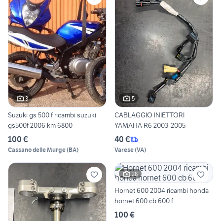
3
5
Suzuki gs 500 f ricambi suzuki
CABLAGGIO INIETTORI
gs500f 2006 km 6800
YAMAHA R6 2003-2005
100 €
40 €
Cassano delle Murge
(
BA
)
Varese
(
VA
)
28
Hornet 600 2004 ricambi honda
hornet 600 cb 600 f
100 €