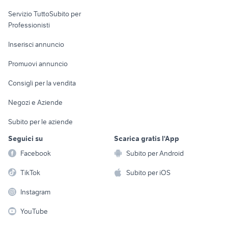
elettronica
per la casa e la
sports e hobby
Servizio TuttoSubito per
persona
Informatica
Animali
Professionisti
Arredamento e
Console e
Accessori per
Casalinghi
Inserisci annuncio
Videogiochi
animali
Elettrodomestici
Promuovi annuncio
Audio/Video
Musica e Film
Giardino e Fai da te
Consigli per la vendita
Fotografia
Libri e Riviste
Abbigliamento e
Negozi e Aziende
Telefonia
Strumenti Musicali
Accessori
Subito per le aziende
Sports
Tutto per i bambini
Seguici su
Scarica gratis l'App
Biciclette
Facebook
Subito per Android
Collezionismo
TikTok
Subito per iOS
Instagram
YouTube