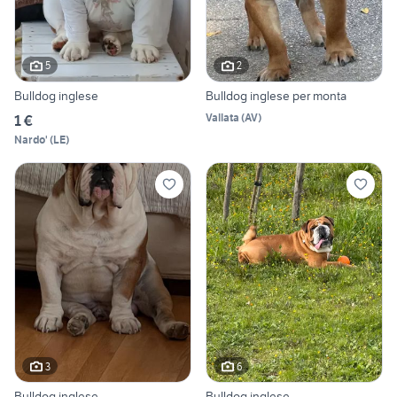
5
2
Bulldog inglese
Bulldog inglese per monta
Vallata
(
AV
)
1 €
Nardo'
(
LE
)
3
6
Bulldog inglese
Bulldog inglese