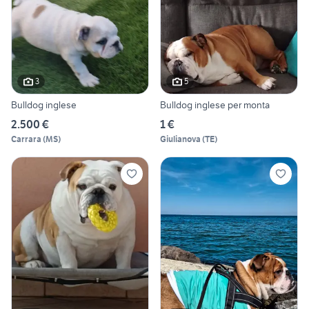
3
5
Bulldog inglese
Bulldog inglese per monta
2.500 €
1 €
Carrara
(
MS
)
Giulianova
(
TE
)