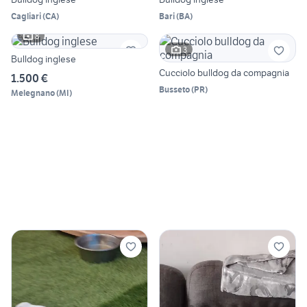
Cagliari
(
CA
)
Bari
(
BA
)
8
3
Bulldog inglese
Cucciolo bulldog da compagnia
1.500 €
Busseto
(
PR
)
Melegnano
(
MI
)