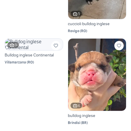
5
cuccioli bulldog inglese
Rovigo
(
RO
)
3
Bulldog inglese Continental
Villamarzana
(
RO
)
6
bulldog inglese
Brindisi
(
BR
)