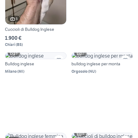
6
Cuccioli di Bulldog Inglese
1.900 €
Chiari
(
BS
)
6
2
Bulldog inglese
bulldog inglese per monta
Milano
(
MI
)
Orgosolo
(
NU
)
6