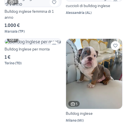
6
cuccioli di bulldog inglese
Bulldog inglese femmina di 1
Alessandria
(
AL
)
anno
1.000 €
Marsala
(
TP
)
2
Bulldog Inglese per monta
1 €
Torino
(
TO
)
5
Bulldog inglese
Milano
(
MI
)