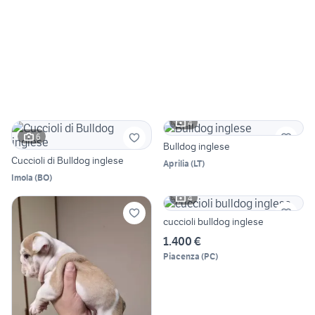
4
6
Bulldog inglese
Cuccioli di Bulldog inglese
Aprilia
(
LT
)
Imola
(
BO
)
4
cuccioli bulldog inglese
1.400 €
Piacenza
(
PC
)