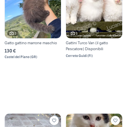
2
6
Gatto gattino marrone maschio
Gattini Turco Van (il gatto
Pescatore) Disponibili
130 €
Cerreto Guidi
(
FI
)
Castel del Piano
(
GR
)