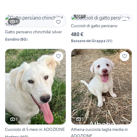
5
4
Cuccioli di gatto persiano
Gatto persiano chinchilla' silver
480 €
Gandino
(
BG
)
Bassano del Grappa
(
VI
)
6
5
Cucciolo di 5 mesi in ADOZIONE
Athena cucciola taglia media in
ADOZIONE
Modena
(
MO
)