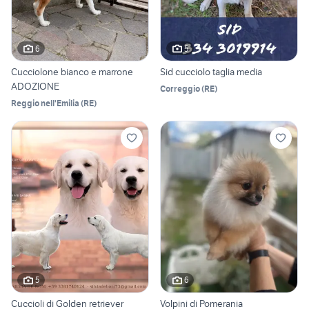
6
5
Cucciolone bianco e marrone
Sid cucciolo taglia media
ADOZIONE
Correggio
(
RE
)
Reggio nell'Emilia
(
RE
)
5
6
Cuccioli di Golden retriever
Volpini di Pomerania