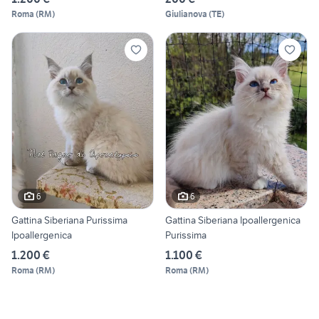
Roma
(
RM
)
Giulianova
(
TE
)
6
6
Gattina Siberiana Purissima
Gattina Siberiana Ipoallergenica
Ipoallergenica
Purissima
1.200 €
1.100 €
Roma
(
RM
)
Roma
(
RM
)