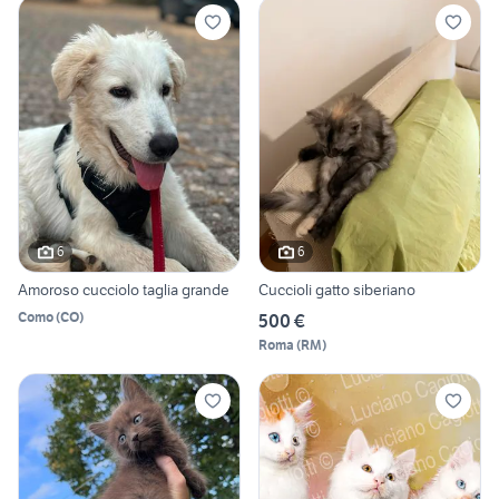
6
6
Amoroso cucciolo taglia grande
Cuccioli gatto siberiano
Como
(
CO
)
500 €
Roma
(
RM
)