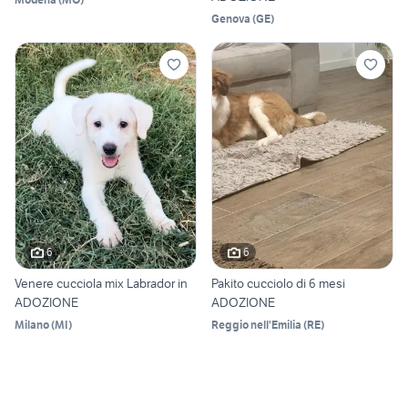
Genova
(
GE
)
6
6
Venere cucciola mix Labrador in
Pakito cucciolo di 6 mesi
ADOZIONE
ADOZIONE
Milano
(
MI
)
Reggio nell'Emilia
(
RE
)