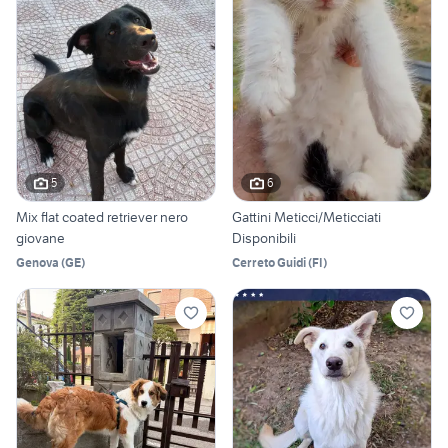
5
6
Mix flat coated retriever nero
Gattini Meticci/Meticciati
giovane
Disponibili
Genova
(
GE
)
Cerreto Guidi
(
FI
)