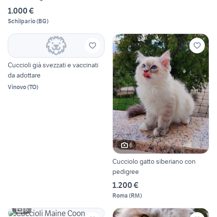
1.000 €
Schilpario
(
BG
)
Cuccioli già svezzati e vaccinati
da adottare
Vinovo
(
TO
)
6
Cucciolo gatto siberiano con
pedigree
1.200 €
Roma
(
RM
)
6