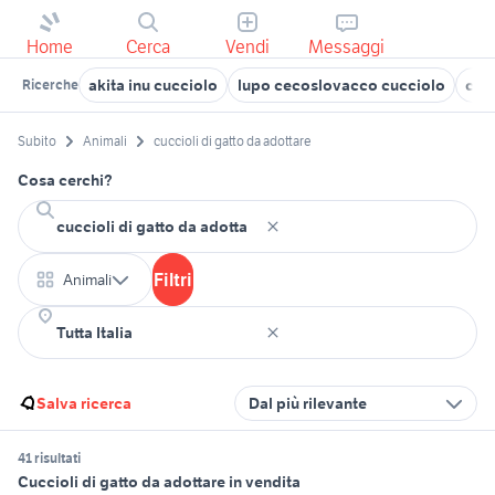
Home
Cerca
Vendi
Messaggi
akita inu cucciolo
lupo cecoslovacco cucciolo
cucc
Ricerche
Subito
Animali
cuccioli di gatto da adottare
Cosa cerchi?
Filtri
Animali
Salva ricerca
Dal più rilevante
41 risultati
Cuccioli di gatto da adottare in vendita