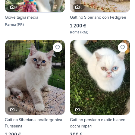
4
6
Giove taglia media
Gattino Siberiano con Pedigree
Parma
(
PR
)
1.200 €
Roma
(
RM
)
5
5
Gattina Siberiana Ipoallergenica
Gattino persiano exotic bianco
Purissima
occhi impari
1.200 €
200 €