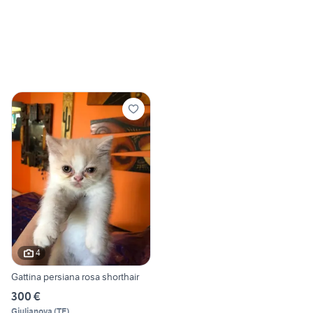
4
Gattina persiana rosa shorthair
300 €
Giulianova
(
TE
)