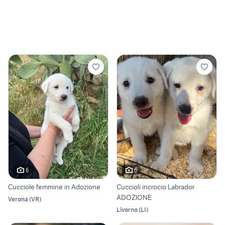
6
6
Cucciole femmine in Adozione
Cuccioli incrocio Labrador
ADOZIONE
Verona
(
VR
)
Livorno
(
LI
)