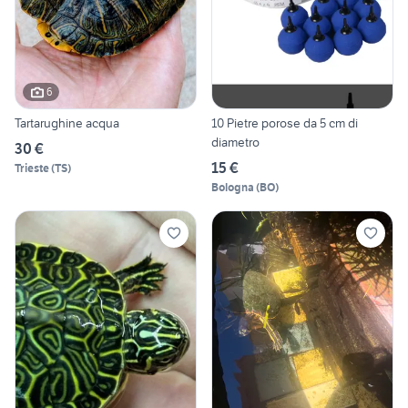
6
Tartarughine acqua
10 Pietre porose da 5 cm di
diametro
30 €
15 €
Trieste
(
TS
)
Bologna
(
BO
)