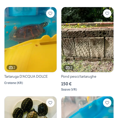
2
2
Tartaruga D'ACQUA DOLCE
Pond pesci/tartarughe
Crotone
(
KR
)
150 €
Soave
(
VR
)