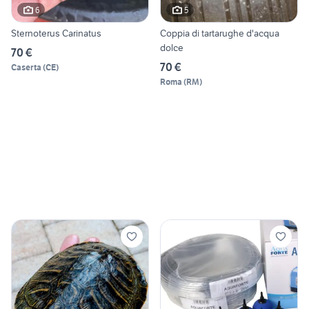
6
5
Sternoterus Carinatus
Coppia di tartarughe d'acqua
dolce
70 €
70 €
Caserta
(
CE
)
Roma
(
RM
)