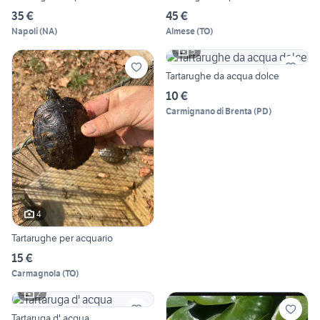
35 €
45 €
Napoli
(
NA
)
Almese
(
TO
)
5
Tartarughe da acqua dolce
10 €
Carmignano di Brenta
(
PD
)
4
Tartarughe per acquario
15 €
Carmagnola
(
TO
)
2
Tartaruga d' acqua