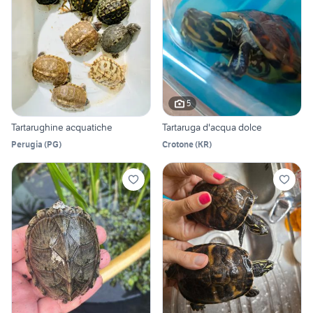
5
Tartarughine acquatiche
Tartaruga d'acqua dolce
Perugia
(
PG
)
Crotone
(
KR
)