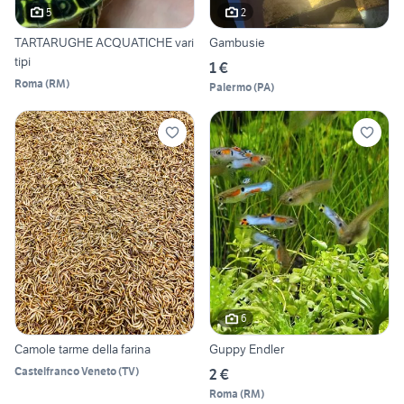
5
2
TARTARUGHE ACQUATICHE vari
Gambusie
tipi
1 €
Roma
(
RM
)
Palermo
(
PA
)
6
Camole tarme della farina
Guppy Endler
Castelfranco Veneto
(
TV
)
2 €
Roma
(
RM
)