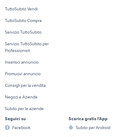
Case vacanza
TuttoSubito Vendi
Uffici e Locali
TuttoSubito Compra
commerciali
Servizio TuttoSubito
elettronica
per la casa e la
sports e hobby
Servizio TuttoSubito per
persona
Informatica
Animali
Professionisti
Arredamento e
Console e
Accessori per
Casalinghi
Inserisci annuncio
Videogiochi
animali
Elettrodomestici
Promuovi annuncio
Audio/Video
Musica e Film
Giardino e Fai da te
Consigli per la vendita
Fotografia
Libri e Riviste
Abbigliamento e
Negozi e Aziende
Telefonia
Strumenti Musicali
Accessori
Subito per le aziende
Sports
Tutto per i bambini
Seguici su
Scarica gratis l'App
Biciclette
Facebook
Subito per Android
Collezionismo