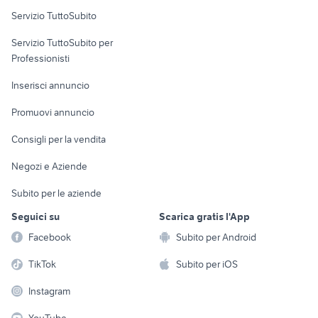
Servizio TuttoSubito
elettronica
per la casa e la
sports e hobby
Servizio TuttoSubito per
persona
Informatica
Animali
Professionisti
Arredamento e
Console e
Accessori per
Casalinghi
Inserisci annuncio
Videogiochi
animali
Elettrodomestici
Promuovi annuncio
Audio/Video
Musica e Film
Giardino e Fai da te
Consigli per la vendita
Fotografia
Libri e Riviste
Abbigliamento e
Negozi e Aziende
Telefonia
Strumenti Musicali
Accessori
Subito per le aziende
Sports
Tutto per i bambini
Seguici su
Scarica gratis l'App
Biciclette
Facebook
Subito per Android
Collezionismo
TikTok
Subito per iOS
Instagram