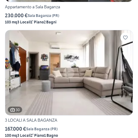
Appartamento a Sala Baganza
230.000 €
Sala Baganza
(
PR
)
103 mq
3 Locali
1° Piano
2 Bagni
30
3 LOCALI A SALA BAGANZA
167.000 €
Sala Baganza
(
PR
)
100 mq
3 Locali
2° Piano
1 Bagno