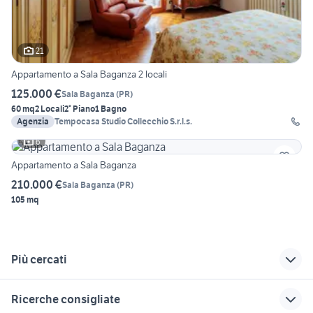
21
Appartamento a Sala Baganza 2 locali
125.000 €
Sala Baganza
(
PR
)
60 mq
2 Locali
2° Piano
1 Bagno
Agenzia
Tempocasa Studio Collecchio S.r.l.s.
6
Appartamento a Sala Baganza
210.000 €
Sala Baganza
(
PR
)
105 mq
Più cercati
Correlati
Richerche simili
Suggerimenti
Ricerche consigliate
case in vendita
affitto appartamenti
falconara