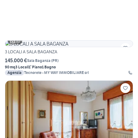
30
3 LOCALI A SALA BAGANZA
145.000 €
Sala Baganza
(
PR
)
90 mq
3 Locali
1° Piano
1 Bagno
Agenzia
Tecnorete - MY WAY IMMOBILIARE srl