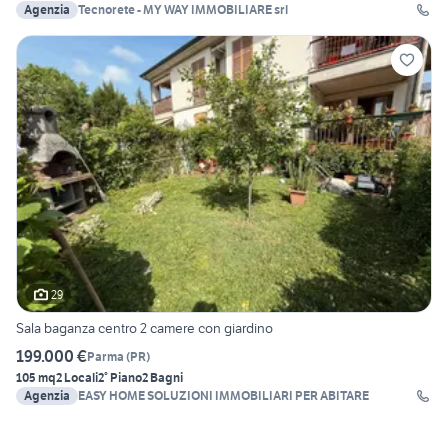
Agenzia
Tecnorete - MY WAY IMMOBILIARE srl
29
Sala baganza centro 2 camere con giardino
199.000 €
Parma
(
PR
)
105 mq
2 Locali
2° Piano
2 Bagni
Agenzia
EASY HOME SOLUZIONI IMMOBILIARI PER ABITARE