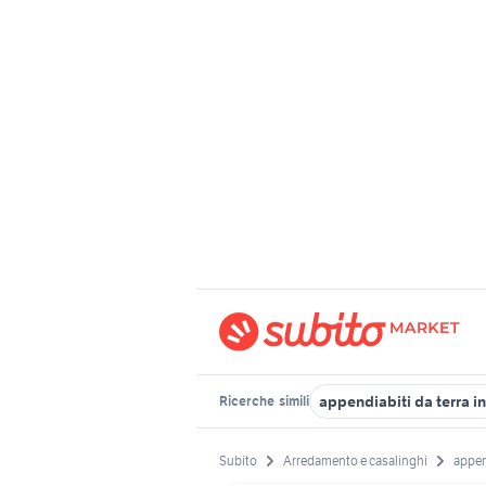
appendiabiti da terra i
Ricerche
simili
Subito
Arredamento e casalinghi
appen