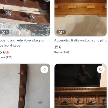
6
4
ppendiabiti Arte Povera Legno
Appendiabiti stile rustico legno pino
ustico vintage
15 €
5 €
Roma
(
RM
)
oma
(
RM
)