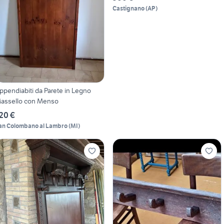
Castignano
(
AP
)
ppendiabiti da Parete in Legno
assello con Menso
20 €
an Colombano al Lambro
(
MI
)