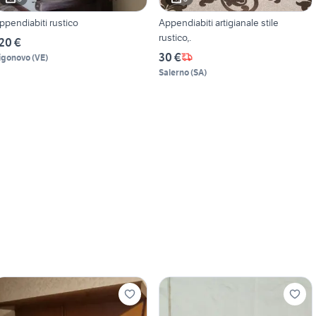
ppendiabiti rustico
Appendiabiti artigianale stile
rustico,.
20 €
30 €
igonovo
(
VE
)
Salerno
(
SA
)