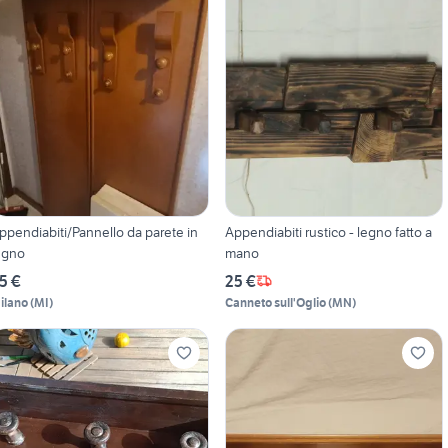
ppendiabiti/Pannello da parete in
Appendiabiti rustico - legno fatto a
egno
mano
5 €
25 €
ilano
(
MI
)
Canneto sull'Oglio
(
MN
)