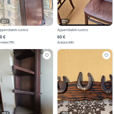
3
5
ppendiabiti rustico
Appendiabiti rustico
0 €
60 €
rvieto
(
TR
)
Arezzo
(
AR
)
3
3