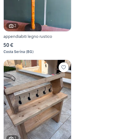
2
appendiabiti legno rustico
50 €
Costa Serina
(
BG
)
2