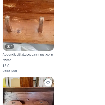
6
Appendiabiti attaccapanni rustico in
legno
13 €
Udine
(
UD
)