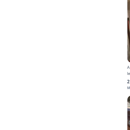
A
l
2
M