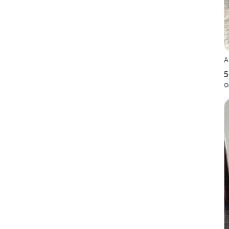
A
5
O