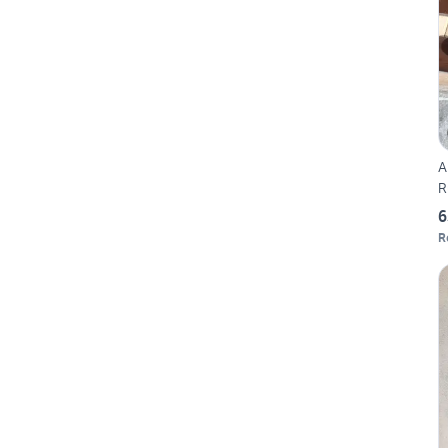
A
R
6
R