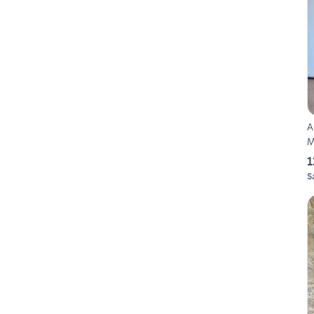
A
M
1
S