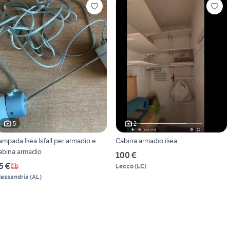
5
2
ampada Ikea Isfall per armadio e
Cabina armadio ikea
abina armadio
100 €
5 €
Lecco
(
LC
)
lessandria
(
AL
)