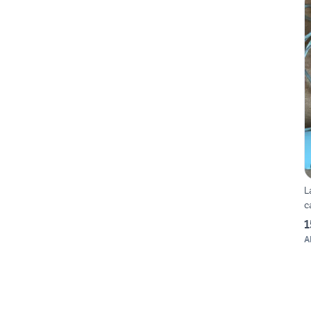
L
c
1
A