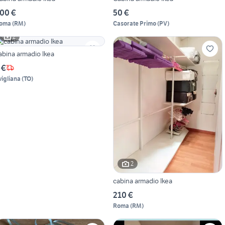
00 €
50 €
oma
(
RM
)
Casorate Primo
(
PV
)
2
abina armadio Ikea
 €
vigliana
(
TO
)
2
cabina armadio Ikea
210 €
Roma
(
RM
)