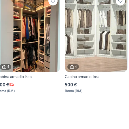
4
4
abina armadio Ikea
Cabina armadio ikea
00 €
500 €
oma
(
RM
)
Roma
(
RM
)