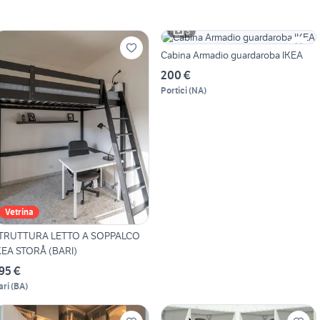
3
Cabina Armadio guardaroba IKEA
200 €
Portici
(
NA
)
Vetrina
TRUTTURA LETTO A SOPPALCO
KEA STORÅ (BARI)
95 €
ari
(
BA
)