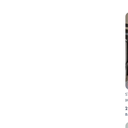
S
I
1
B