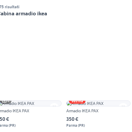
75 risultati
abina armadio ikea
4
Vetrina
rmadio IKEA PAX
Armadio IKEA PAX
50 €
350 €
arma
(
PR
)
Parma
(
PR
)