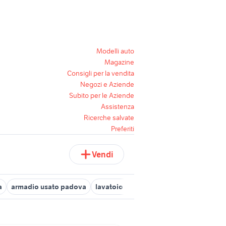
Modelli auto
Magazine
Consigli per la vendita
Negozi e Aziende
Subito per le Aziende
Assistenza
Ricerche salvate
Preferiti
Vendi
a
armadio usato padova
lavatoio da esterno ikea
armadi da es