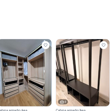
4
abina armadio ikea
Cabina armadio Ikea