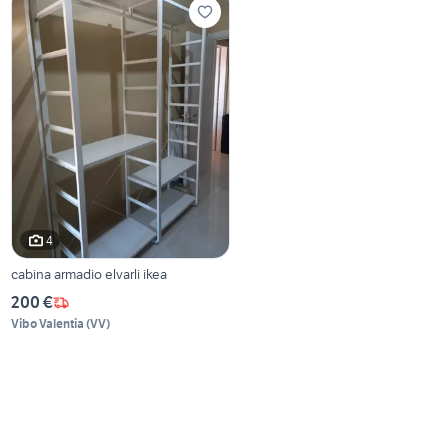
4
cabina armadio elvarli ikea
200 €
Vibo Valentia
(
VV
)