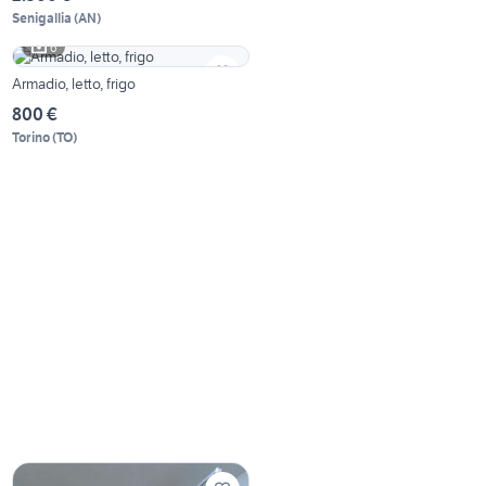
Senigallia
(
AN
)
6
Armadio, letto, frigo
800 €
Torino
(
TO
)